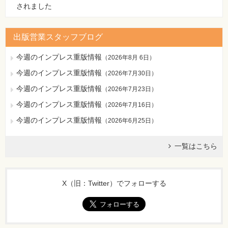
されました
存できない
Q126 エラーメッセージが表示されてレコードを保存できな
い
出版営業スタッフブログ
Q127 「Null値を使用できない」と表示されてレコードを保
存できない
今週のインプレス重版情報
（
2026年8月 6日
）
Q128 リレーションシップが原因でレコードを保存できない
今週のインプレス重版情報
Q129 次のレコードに移動できない
（
2026年7月30日
）
Q130 データを編集できない
今週のインプレス重版情報
（
2026年7月23日
）
Q131 次のフィールドに移動できない
今週のインプレス重版情報
Q132 Excelのように［Enter］キーで真下のフィールドに移
（
2026年7月16日
）
動したい
今週のインプレス重版情報
（
2026年6月25日
）
Q133 レコードを削除したい
Q134 レコードを削除できない
一覧はこちら
Q135 レコードに「#Deleted」が表示されてしまう
Q136 レコードの削除時に「削除や変更を行えない」と表示
される
Q137 オートナンバー型が連番にならない
X（旧：Twitter）でフォローする
Q138 オートナンバー型のフィールドの欠番を詰めたい
Q139 オートナンバー型の数値を「1001」から始めたい
Q140 既存のレコードに似ているデータを入力したい
Q141 すぐ上のレコードと同じデータを入力したい