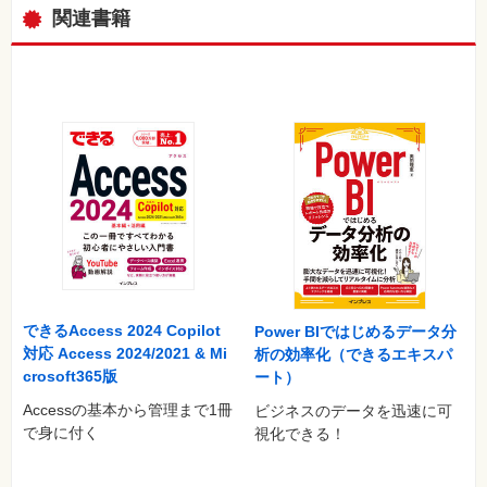
Q17 Accessを終了したい
関連書籍
Q18 ライセンス認証って何？
Q19 いくつかの機能が使えなくなった
Q20 Accessのアップデートって必要なの？
メニューやボタンで困った
Q21 会社と自宅で画面構成が全然違う
Q22 リボンに表示されるボタンの表示が変わってしまった
Q23 タブをクリックしていちいち切り替えるのが面倒
Q24 リボンが消えてしまった
Q25 ［Officeボタン］って何に使うの？
Q26 表示されるメニューやツールバーが変わってしまう
ティーブレイク まずはAccessの基本を押さえよう
できるAccess 2024 Copilot
Power BIではじめるデータ分
第2章 データベースファイルの疑問
対応 Access 2024/2021 & Mi
析の効率化（できるエキスパ
データベースの作成で困った
crosoft365版
ート）
Q27 データベースを作成したい
Accessの基本から管理まで1冊
ビジネスのデータを迅速に可
Q28 どのファイル形式で作成したらいいの？
で身に付く
視化できる！
Q29 バージョンを指定してデータベースを作成できるの？
Q30 常にAccess 2003/2002対応のデータベースを作成した
い