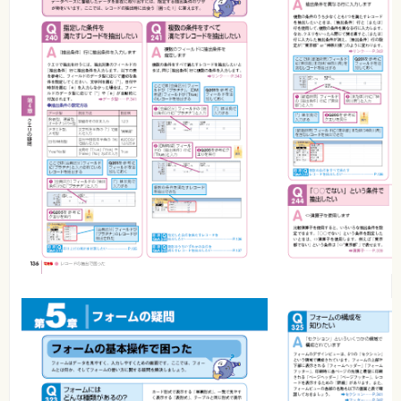
⼀
覧
特
集
⼀
覧