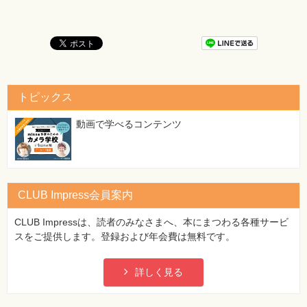
テーブルの基本操作で困った
Q59 テーブルにはどんなビューがあるの？
Q60 テーブルにはどんな種類があるの？
Q61 リンクテーブルが開かない
Q62 ロックできないというエラーが出てテーブルが開かない
Q63 テーブルが開かない
Q64 閉じるときに保存確認される場合とされない場合がある
トピックス
のはなぜ？
Q65 ビューを切り替えるときに保存確認される場合がある
動画で学べるコンテンツ
Q66 テーブルの名前を変更していいかどうか分からない
Q67 テーブルを削除していいか分からない
Q68 テーブルの削除時にリレーションシップの削除確認が表
示される
Q69 レコードの左端に［＋]が表示されるテーブルがある
CLUB Impress会員案内
ステップアップ 用途を明確にするテーブルの命名法
CLUB Impressは、読者のみなさまへ、本にまつわる各種サービ
テーブルの作成・編集で困った
スをご提供します。登録および年会費は無料です。
Q70 デザインビューの画面構成を知りたい
Q71 テーブルの作成はどのビューで行えばいいの？
詳しく見る
Q72 テーブルを作成したい
Q73 どのデータ型を選べばいいか分からない
Q74 数値を保存するフィールドはどのデータ型にすればいい