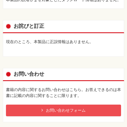
示したい
Q45 ナビゲーションウィンドウに一部のオブジェクトしか表
示されない
Q46 画面を広く使うにはどうしたらいいの？
お詫びと訂正
Q47 存在するはずのテーブルが表示されない
データベースオブジェクトの操作で困った
現在のところ、本製品に正誤情報はありません。
Q48 オブジェクトを開きたい
Q49 オブジェクトを閉じたい
Q50 開いたオブジェクトを切り替えたい
Q51 オブジェクトのビューを切り替えたい
Q52 開くときにビューを指定できないの？
お問い合わせ
Q53 オブジェクトが開くときのウィンドウ形式を指定したい
Q54 オブジェクトを画面いっぱいに広げたい
Q55 オブジェクトの名前を変更したい
書籍の内容に関するお問い合わせはこちら。お答えできるのは本
Q56 オブジェクトを削除したい
書に記載の内容に関することに限ります。
Q57 オブジェクトをコピーしたい
Q58 オブジェクトを印刷したい
ティーブレイク ファイルの基本操作を身に付けよう
お問い合わせフォーム
第3章 テーブルの疑問