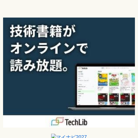
Q142 レコードのコピーや貼り付けがうまくいかない
Q143 もっと便利に効率よく入力したい
Q144 特定のフィールドにすべて同じデータを入力したい
Q145 特定のフィールドのデータをすべて変更・削除したい
Q146 日付データを簡単に入力したい
Q147 日付/時刻型のフィールドに日付選択カレンダーが表示
されない
Q148 ハイパーリンク型のフィールドにデータを入力したい
Q149 ハイパーリンク型のデータを編集したい
Q150 ハイパーリンク型のフィールドを選択したい
Q151 OLEオブジェクト型のフィールドに画像を保存したい
Q152 添付ファイル型のフィールドにファイルを保存したい
Q153 添付ファイル型のフィールドにフィールド名を表示し
たい
ステップアップ テーブルの使い勝手がよくなる設定の決め手
データシートの操作で困った
Q154 横にスクロールすると左にあるフィールドが見えなく
なって不便
Q155 列の固定を解除したい
Q156 離れた行や列を選択したい