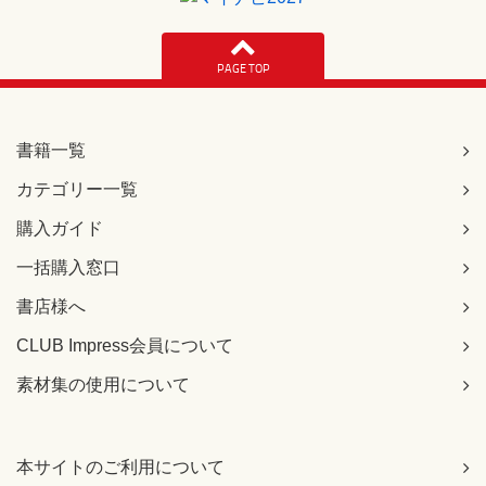
Q157 ［新しいフィールドの追加］列が邪魔
Q158 存在するはずのフィールドが表示されない
Q159 列幅を調整したい
PAGE TOP
Q160 「鈴木」という名字の会員を検索したい
Q161 「○○で終わる文字列」という条件で検索したい
Q162 データが存在するのに検索されない
Q163 データを置換したい
書籍一覧
Q164 レコードを並べ替えたい
Q165 氏名が五十音順にならない
カテゴリー一覧
Q166 レコードの並び順がおかしい
購入ガイド
Q167 データシートに特定のデータだけを表示したい
Q168 フィルタを解除したい
一括購入窓口
Q169 レコードを集計したい
Q170 データシートの既定の文字を大きくしたい
書店様へ
Q171 特定のデータシートの文字を大きくしたい
CLUB Impress会員について
Q172 データシートでテーブルのデザインが変更されるのを
防ぎたい
素材集の使用について
リレーションシップで困った
Q173 リレーションシップって何？
Q174 一対多リレーションシップって何？
本サイトのご利用について
Q175 一対一リレーションシップって何？