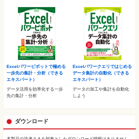
Q31 データベースファイルはどこに保存したらいいの？
データベースを開くときに困った
Q32 データベースが一覧に表示されない
Q33 最近使用したデータベースが開けない
Q34 データベースを開くには
Q35 データベースを開いたらセキュリティーの警告が表示さ
れた
Q36 データベースを開くときの既定のフォルダを変更したい
Q37 最近使用したデータベースを見られたくない
Excelパワーピボットで極める
Excelパワークエリではじめる
Q38 データベースを閉じるには
一歩先の集計・分析（できる
データ集計の自動化（できる
Q39 セキュリティーの警告を解除しないとどうなるの？
エキスパート）
エキスパート）
Q40 データベースを開こうとしたらパスワードの入力を求め
データ活用を効率化する一歩
データの加工や集計を自動化
られた
先の集計・分析
しよう
Q41 ［このファイルは使用されています］というメッセージ
が表示された
ナビゲーション／データベースウィンドウで困った
ダウンロード
Q42 ナビゲーションウィンドウが表示されない
Q43 データベースウィンドウが表示されない
Q44 ナビゲーションウィンドウにオブジェクトを種類別に表
本製品の読者さまを対象としたダウンロード情報はありません。