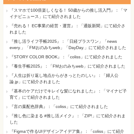
Q108 いつの間にか入力モードが［カタカナ］に変わってし
まった
『スマホで100倍楽しくなる！ 50歳からの推し活入門』：「マ
Q109 ふりがなが間違っている
イナビニュース」にて紹介されました
Q110 ふりがなを自動入力したい
『売れる！ EC事業の経営・運営』：「通販新聞」にて紹介さ
Q111 住所を簡単に入力したい
れました
Q112 文字単位で書式を設定したい
『推し活ライフ手帳2025』：「日経プラスワン」「news
テーブルへのデータ入力で困った
every.」「FMおのみちweb」「DayDay.」にて紹介されました
Q113 データシートビューの画面構成を知りたい
『STORY COLOR BOOK』：「coliss」にて紹介されました
Q114 レコードセレクタに表示される記号は何？
Q115 カレントレコードって何？
『養生手帳2025』：「FMおのみちweb」にて紹介されました
Q116 現在のレコードを切り替えたい
『人生は折り返し地点からがきっとたのしい』：「婦人公
Q117 新規レコードを入力したい
論.jp」にて紹介されました
Q118 新規入力行が表示されない
Q119 新規レコードは最下行にしか入力できないの？
『基本のケアだけでキレイな髪になれました』：「マイナビ子
Q120 レコードを保存したい
育て」にて紹介されました
Q121 保存していないのにレコードが保存されてしまった
『言の葉配色辞典』：「coliss」にて紹介されました
Q122 レコードの保存を取り消したい
Q123 データの入力や編集を取り消したい
『推し色に染まる #推し活メイク』：「ZIP!」にて紹介されま
Q124 「値が重複している」と表示されてレコードを保存で
した
きない
『Figmaで作るUIデザインアイデア集』：「coliss」にて紹介
Q125 「値を入力してください」と表示されてレコードを保