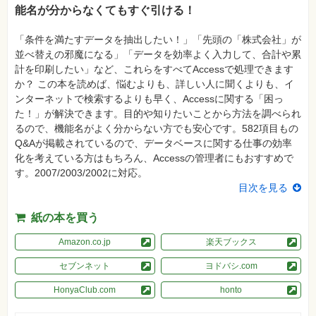
真
能名が分からなくてもすぐ引ける！
資
「条件を満たすデータを抽出したい！」「先頭の「株式会社」が
格
試
並べ替えの邪魔になる」「データを効率よく入力して、合計や累
験
計を印刷したい」など、これらをすべてAccessで処理できます
か？ この本を読めば、悩むよりも、詳しい人に聞くよりも、イ
プ
ロ
ンターネットで検索するよりも早く、Accessに関する「困っ
グ
た！」が解決できます。目的や知りたいことから方法を調べられ
ラ
ミ
るので、機能名がよく分からない方でも安心です。582項目もの
ン
Q&Aが掲載されているので、データベースに関する仕事の効率
グ
化を考えている方はもちろん、Accessの管理者にもおすすめで
ネ
す。2007/2003/2002に対応。
ッ
目次を見る
ト
ワ
ー
紙の本を買う
ク・
テ
ク
Amazon.co.jp
楽天ブックス
ノ
ロ
セブンネット
ヨドバシ.com
ジ
ー
HonyaClub.com
honto
趣
味・