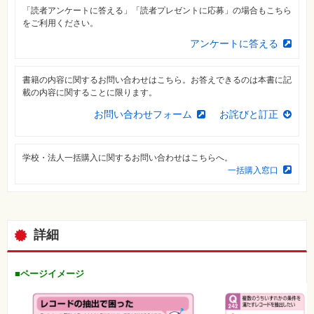
素
「読者アンケートに答える」「読者プレゼントに応募」の場合もこちら
材
をご利用ください。
集
アンケートに答える
自
作・
パ
ソ
書籍の内容に関するお問い合わせはこちら。お答えできるのは本書に記
コ
載の内容に関することに限ります。
ン・
ホ
お問い合わせフォーム
お詫びと訂正
ビ
ー
学校・法人一括購入に関するお問い合わせはこちらへ。
Club
一括購入窓口
Impress
ロ
グ
イ
ン
詳細
カ
ー
ト
■ページイメージ
シ
リ
ー
ズ