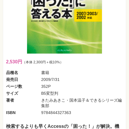
フ
ォ
ン・
SNS
Web
作
成・
マ
ー
ケ
テ
ィ
ン
2,530円
（本体 2,300円＋税10%）
グ
品種名
書籍
ビ
発売日
2009/7/31
ジ
ネ
ページ数
352P
ス・
読
サイズ
B5変型判
み
著者
きたみあきこ・国本温子＆できるシリーズ編
物
集部
ISBN
9784844327363
カ
メ
ラ・
写
検索するよりも早くAccessの「困った！」が解決。機