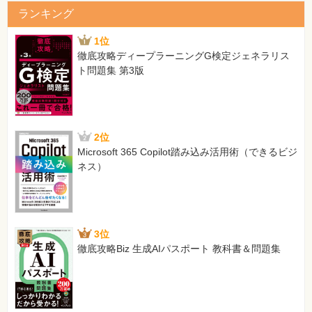
の？
ランキング
Q75 画像を保存するフィールドはどのデータ型にすればいい
1位
の？
徹底攻略ディープラーニングG検定ジェネラリス
Q76 主キーって何？
ト問題集 第3版
Q77 複数のフィールドを組み合わせて主キーを設定したい
Q78 主キーは絶対に必要なの？
Q79 デザインビューを開いたら読み取り専用のメッセージが
表示された
Q80 デザインビューを開いたらデザインの変更ができないと
2位
表示された
Microsoft 365 Copilot踏み込み活用術（できるビジ
Q81 データを一覧から入力したい
ネス）
Q82 キー列は表示した方がいいの？隠した方がいいの？
Q83 1つのフィールドに複数のデータを入力したい
Q84 一覧に表示するデータを直接指定したい
Q85 ルックアップフィールドを解除したい
3位
フィールドの設定で困った
徹底攻略Biz 生成AIパスポート 教科書＆問題集
Q86 フィールドサイズって何？
Q87 パソコンによって日付や時刻の表示が変わってしまう
Q88 先頭に「0」を補完して「0001」と表示したい
Q89 マイナスの数値を赤で表示したい