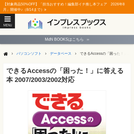
【対象商品50%OFF】「担当おすすめ！編集部イチ推し本フェア 2026年8
月」開催中♪（8/14まで）
MENU
ト
ッ
MdN BOOKSはこちら
››
プ
ペ
ー
パソコンソフト
データベース
できるAccessの「困った！」に答える
ジ
パ
ソ
できるAccessの「困った！」に答える
コ
ン
本 2007/2003/2002対応
ソ
フ
ト
モ
バ
イ
ル・
ス
マ
ー
ト