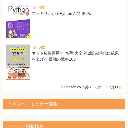
Q90 小数のけた数が設定した通りにならない
4位
Q91 郵便番号の入力パターンを設定したい
スッキリわかるPython入門 第2版
Q92 ［定型入力］プロパティの設定値の意味が分からない
Q93 郵便番号が3けたしか分からない場合に入力を確定でき
ない
Q94 和暦で入力したのに西暦で表示されてしまう
Q95 大文字だけで入力させたい
Q96 新規レコードに本日の日付を自動で入力したい
5位
Q97 数値型のフィールドに自動表示される「0」が煩わしい
ネット広告運用“打ち手”大全 第2版 AI時代に成果
Q98 フィールドに入力するデータを制限したい
を上げる 最強の戦略103
Q99 ［出席者数］フィールドに［定員］以下の数値しか入力
できないようにしたい
Q100 入力漏れを防ぎたい
Q101 インデックスって何？
Q102 インデックスを作成したい
※Amazon.co.jp調べ：7月5日〜7月11日
Q103 電話番号に勝手にインデックスが設定されるのが困る
Q104 重複データの入力を禁止したい
イベント・セミナー情報
Q105 ［IME入力モード］の［オフ］と［使用不可］の違い
は何？
Q106 フィールドプロパティは後から変更してもいいの？
Q107 入力モードをいちいち切り替えるのが面倒
メディア掲載情報