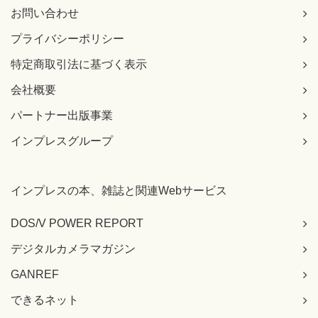
お問い合わせ
Q176 多対多リレーションシップって何？
Q177 リレーションシップを作成したい
プライバシーポリシー
Q178 ［テーブルの表示］ダイアログボックスが表示されな
い
特定商取引法に基づく表示
Q179 リレーションシップの設定を変更したい
Q180 「ロックできませんでした」というエラーが出る
会社概要
Q181 リレーションシップを解除したい
パートナー出版事業
Q182 設定したはずのリレーションシップが表示されない
Q183 フィールドをドラッグする方向に決まりはあるの？
インプレスグループ
Q184 「同じデータ型で同じ数のフィールドに……」という
エラーが出る
Q185 参照整合性って何？
インプレスの本、雑誌と関連Webサービス
Q186 「参照整合性を設定できません」というエラーが出る
Q187 連鎖更新って何？
Q188 「固有インデックスが見つかりません」というエラー
DOS/V POWER REPORT
が出る
デジタルカメラマガジン
Q189 ［参照整合性］チェックボックスが無効になる
Q190 連鎖削除って何？
GANREF
ティーブレイク 土台をしっかり作り込めば後の作業がラクに
なる
できるネット