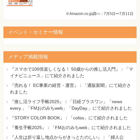
[正]
UPDATE book SET btitle=:title, bauth=:auth, bpub=:pub
※Amazon.co.jp調べ：7月5日〜7月11日
WHERE bid=:id
イベント・セミナー情報
メディア掲載情報
『スマホで100倍楽しくなる！ 50歳からの推し活入門』：「マ
イナビニュース」にて紹介されました
『売れる！ EC事業の経営・運営』：「通販新聞」にて紹介さ
れました
『推し活ライフ手帳2025』：「日経プラスワン」「news
every.」「FMおのみちweb」「DayDay.」にて紹介されました
『STORY COLOR BOOK』：「coliss」にて紹介されました
『養生手帳2025』：「FMおのみちweb」にて紹介されました
『人生は折り返し地点からがきっとたのしい』：「婦人公