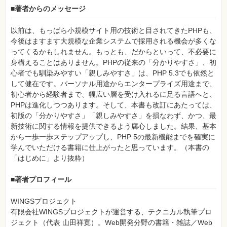
⼀
■著者からのメッセージ
覧
特
以前は、もっぱら小規模サイト用の技術と目されてきたPHPも、
集
今後はますます大規模な企業システムで採用される機会が多くな
⼀
覧
ってくるかもしれません。もっとも、だからといって、不必要に
身構えることはありません。PHPの従来の「分かりやすさ」、初
心者でも馴染みやすい「親しみやすさ」は、PHP 5.3でも依然と
して健在です。パーソナル用途からエンタープライズ用途まで、
初心者から経験者まで、幅広い層を受け入れるに足る言語へと、
PHPは進化しつつあります。そして、本書も改訂にあたっては、
初版の「分かりやすさ」「親しみやすさ」を損なわず、かつ、最
新技術に関する情報を提供できるよう腐心しました。結果、基本
から一歩一歩ステップアップし、PHP 5の最新機能までを確実に
学んでいただける書籍に仕上がったと思っています。（本書の
「はじめに」より抜粋）
■著者プロフィール
WINGSプロジェクト
有限会社WINGSプロジェクトが運営する、テクニカル執筆プロ
ジェクト（代表 山田祥寛）。Web開発分野の書籍・雑誌／Web