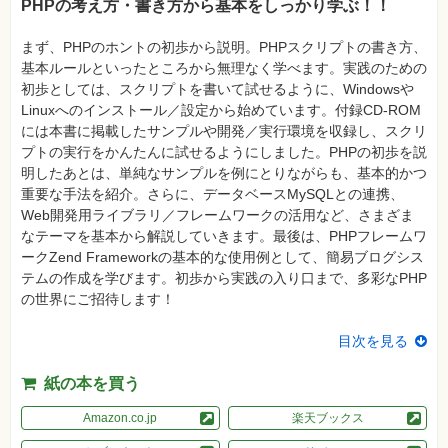
真
PHPの考え方・書き方から基本をしっかり学ぶ！！
資
まず、PHPのホントの初歩から説明。PHPスクリプトの書き方、
格
基本ルールといったところから無理なく学べます。実践のための
試
験
初歩としては、スクリプトを書いて試せるように、Windowsや
Linuxへのインストール／設定から始めています。付録CD-ROM
プ
には本書に掲載したサンプルや開発／実行環境を収録し、スクリ
ロ
グ
プトの実行をかんたんに試せるようにしました。PHPの初歩を説
ラ
明したあとは、単純なサンプルを例にとりながらも、基本的かつ
ミ
ン
重要な手法を紹介。さらに、データベースMySQLとの連携、
グ
Web開発用ライブラリ／フレームワークの活用など、さまざま
なテーマを基本から解説していきます。最後は、PHPフレームワ
ネ
ッ
ークZend Frameworkの基本的な使用例として、簡易ブログシス
ト
テムの作成を学びます。初歩から実践の入り口まで、多彩なPHP
ワ
ー
の世界にご招待します！
ク・
テ
ク
目次を見る
ノ
ロ
ジ
紙の本を買う
ー
Amazon.co.jp
楽天ブックス
趣
味・