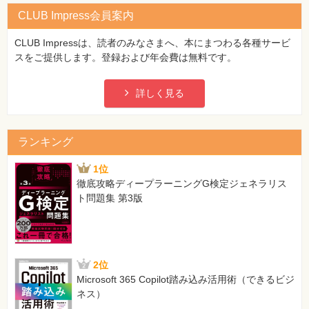
備考：
CLUB Impress会員案内
【訂正のポイント】
CLUB Impressは、読者のみなさまへ、本にまつわる各種サービ
●preg_split関数に第3引数の最大要素数（何個の文字列を
スをご提供します。登録および年会費は無料です。
返すか）を指定。0や-1を指定すると、「要素数の限界な
し」と指定したことになる
●配列の要素とインデックスを出力するため、print_rを指
詳しく見る
定
●余分な}をトル
ランキング
183ページ LIST session.php
1位
[誤]
徹底攻略ディープラーニングG検定ジェネラリス
session_destory();
ト問題集 第3版
[正]
session_destroy();
184ページ 構文 session_destory関数 キャプションと内容
[誤]
2位
session_destory関数
Microsoft 365 Copilot踏み込み活用術（できるビジ
ネス）
session_destory()