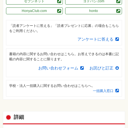
セブンネット
ヨドバシ.com
素
材
集
HonyaClub.com
honto
自
作・
「読者アンケートに答える」「読者プレゼントに応募」の場合もこちら
パ
をご利用ください。
ソ
コ
アンケートに答える
ン・
ホ
ビ
ー
書籍の内容に関するお問い合わせはこちら。お答えできるのは本書に記
載の内容に関することに限ります。
Club
お問い合わせフォーム
お詫びと訂正
Impress
ロ
グ
イ
学校・法人一括購入に関するお問い合わせはこちらへ。
ン
一括購入窓口
カ
ー
ト
シ
詳細
リ
ー
ズ