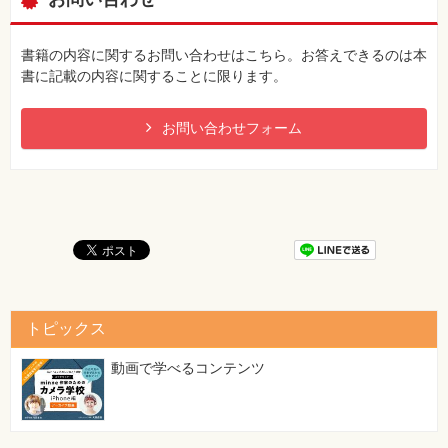
$stmt->bindParam(":auth", $_POST['auth']);
$stmt->bindParam(":pub", $_POST['pub']);
[正]
書籍の内容に関するお問い合わせはこちら。お答えできるのは本
$stmt->bindValue(":title", $_POST['title']);
書に記載の内容に関することに限ります。
$stmt->bindValue(":auth", $_POST['auth']);
$stmt->bindValue(":pub", $_POST['pub']);
お問い合わせフォーム
161ページ LIST preg_split.php
[誤]
<?php
$array=preg_split("/[\s]+/", "How many charactors?",
PREG_SPLIT_OFFSET_CAPTURE);
print($array);
}
?>
[正]
トピックス
<?php
$array=preg_split("/[\s]+/", "How many charactors?", 0,
動画で学べるコンテンツ
PREG_SPLIT_OFFSET_CAPTURE);
print_r($array);
?>