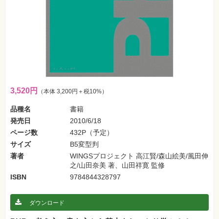
フ
ォ
ン・
SNS
Web
作
成・
マ
ー
ケ
テ
3,520円
（本体 3,200円＋税10%）
ィ
ン
グ
品種名
書籍
発売日
2010/6/18
ビ
ページ数
432P（予定）
ジ
ネ
サイズ
B5変型判
ス・
著者
WINGSプロジェクト 高江賢/森山絵美/風田伸
読
み
之/山田奈美 著、山田祥寛 監修
物
ISBN
9784844328797
カ
メ
ダウンロード
ラ・
写