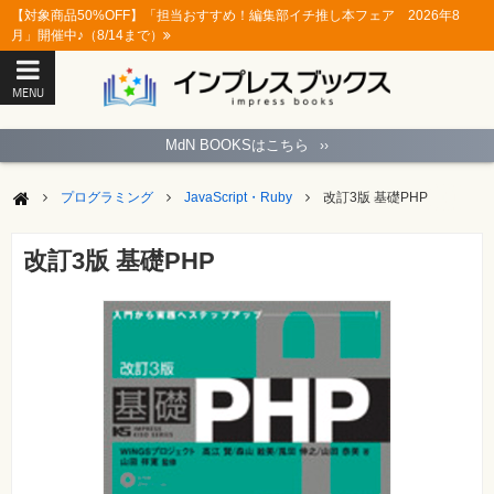
【対象商品50%OFF】「担当おすすめ！編集部イチ推し本フェア 2026年8
月」開催中♪（8/14まで）
MENU
ト
ッ
MdN BOOKSはこちら
››
プ
ペ
ー
プログラミング
JavaScript・Ruby
改訂3版 基礎PHP
ジ
パ
ソ
改訂3版 基礎PHP
コ
ン
ソ
フ
ト
モ
バ
イ
ル・
ス
マ
ー
ト