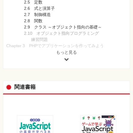
2.5 定数
2.6 式と演算子
2.7 制御構造
2.8 関数
2.9 クラス ～オブジェクト指向の基礎～
2.10 オブジェクト指向プログラミング
練習問題
Chapter 3 PHPでアプリケーションを作ってみよう
3.1 日付／時刻関数
もっと見る
3.2 正規表現を利用する
3.3 日本語の扱いとマルチバイト文字列
3.4 サーバとクライアント間のデータのやり取り
3.5 HTTP関数
3.6 ファイルを扱う
関連書籍
3.7 XMLファイルを扱う
練習問題
Chapter 4 データベースとPHPの連携
4.1 データベースを使ってみよう
4.2 MySQLを使ってみよう
4.3 PHPでデータベースを見る
4.4 データベースを操作する
練習問題