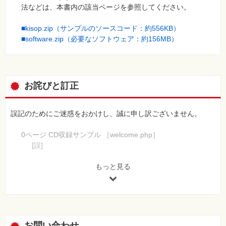
法などは、本書内の該当ページを参照してください。
■kisop.zip（サンプルのソースコード：約556KB）
■software.zip（必要なソフトウェア：約156MB）
お詫びと訂正
誤記のためにご迷惑をおかけし、誠に申し訳ございません。
0ページ CD収録サンプル ［welcome.php］
[誤]
print (htmlspecialchars($name));
[正]
もっと見る
print (htmlspecialchars($name, ENT_QUOTES, 'UTF-8'));
0ページ CD収録サンプル ［library_add.php］
[誤]
$stmt->bindParam(":title", $_POST['title']);
お問い合わせ