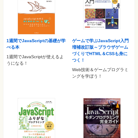
Chapter 5 PHPのライブラリを使おう
5.1 ライブラリとは
5.2 Web開発に欠かせない処理
5.3 テンプレートを使ってみよう
5.4 MVCモデルを学ぼう
練習問題
ゲームで学ぶJavaScript入門
1週間でJavaScriptの基礎が学
Chapter 6 アプリケーション作成に挑戦！ 簡易ブログシステム
増補改訂版～ブラウザゲーム
べる本
を作ってみよう 6.1 簡易ブログシステムを設計する
づくりでHTML＆CSSも身に
1週間でJavaScriptが使えるよ
6.2 ページ全体をデザインする
つく！
うになる！
6.3 記事の表示と投稿
Web技術＆ゲームプログラミ
6.4 ユーザーの管理
ングを学ぼう！
練習問題
付録A PHPアプリケーションを公開するには
付録B PHP関連情報
付録C 練習問題の解答
付録CD-ROMへの収録内容
◎本書に掲載したサンプルのソースコード
◎PHP開発環境のXAMPP for Windows/Linux