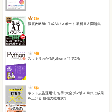
[正]
session_destroy関数
3位
session_destroy()
徹底攻略Biz 生成AIパスポート 教科書＆問題集
192ページ LIST uploader.php
[誤]
$encoding = 'UTF8';
[正]
$encoding = 'UTF-8';
4位
スッキリわかるPython入門 第2版
199ページ LIST writeXml.php
[誤]
$xmlobj->asXML('new-stock-list.xml');
[正]
$xmlobj->asXML('./xml/new-stock-list.xml');
5位
ネット広告運用“打ち手”大全 第2版 AI時代に成果
249ページ LIST library_update.php
を上げる 最強の戦略103
[誤]
UPDATE book SET btitle=:title bauth=:auth bpub=:pub
WHERE bid=:id