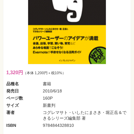
フ
ォ
ン・
SNS
Web
作
成・
マ
ー
ケ
テ
ィ
ン
グ
1,320円
（本体 1,200円＋税10%）
ビ
ジ
品種名
書籍
ネ
発売日
2010/6/18
ス・
読
ページ数
160P
み
物
サイズ
新書判
著者
コグレマサト・いしたにまさき・堀正岳＆で
カ
きるシリーズ編集部 著
メ
ISBN
9784844328810
ラ・
写