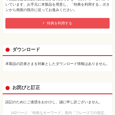
いています。お手元に本製品を用意し、「特典を利用する」ボタ
にする
ンから画面の指示に従ってお進みください。
41服のデータベースで「タンスの肥やし」化を防ぐ
42簡易家計簿を作って無駄遣いを防止する
43薬の記録を取って「おくすり手帳」の代わりにする
特典を利用する
44緊急時に備えて、家族のかかりつけ病院の情報をまとめる
45幼稚園や学校のプリントを両親で共有する
46「学習手帳」ノートを作って語学学習に利用する
47オンライン学習の結果を記録し、復習に活かす
48Webクリッパーを利用して効率よく読書メモを作る
ダウンロード
49簡易住所録としても使える年賀状データベースを作る
50車やバイクのオイル交換スケジュールを記録する
本製品の読者さまを対象としたダウンロード情報はありません。
51自動車ディーラーや家の修理業者との取引内容を管理する
52いざというときに必要になる家電の資料をまとめておく
53離れて暮らすメカに弱い親をうまくサポートする
54押し入れにある段ボール箱の中身がわかるようにする
55チケットの情報を記録してトラブルを防止する
お詫びと訂正
56迷子にならないように「帰りかた」の情報を記録する
57旅行記を誰もが見られるようにWebで公開する
誤記のためにご迷惑をおかけし、誠に申し訳ございません。
58訪問先の地図や電話番号などをまとめて迷子を防止する
59バスを効率よく利用するために時刻表を取り込んでおく
142ページ 「特殊なキーワード」表内「フレーズでの指定」
60ラーメン食べ歩きを記録してマップを作る