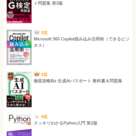
ト問題集 第3版
WebクリエーションアウォードWeb人ユニット賞受賞。浦和レッズサポ
『できるポケット＋ Evernote』『できる100ワザツイッター Twitte
ンプレスジャパン）、『ツイッター140文字が世界を変える』（マイコ
（日経BP社）など。
ネタフル
http://netafull.net/
2位
Microsoft 365 Copilot踏み込み活用術（できるビジ
いしたにまさき（Twitter：@masakiishitani）
ネス）
Webサービス・ネット・ガジェットを紹介する考古学的レビューブログ『
年メディア芸術祭特別賞、第5回Web クリエーションアウォードWeb
きるポケット＋ Evernote』『できる100ワザツイッター Twitterパ
レスジャパン）、『ツイッター140文字が世界を変える』（マイコミ新
3位
BP社）など。
徹底攻略Biz 生成AIパスポート 教科書＆問題集
みたいもん！
http://mitaimon.cocolog-nifty.com
堀 正岳（Twitter：@mehori）
理学博士。地球温暖化の影響評価と気候モデル解析を中心として研究活
イフハックや仕事術、ツールなどをブログ『Lifehacking.jp』で紹介し
ザツイッター Twitter パーフェクトテクニック』（共著：インプレスジャパ
4位
術』（共著：技術評論社）、『情報ダイエット仕事術』（大和書房）な
スッキリわかるPython入門 第2版
Lifehacking.jp
http://lifehacking.jp/