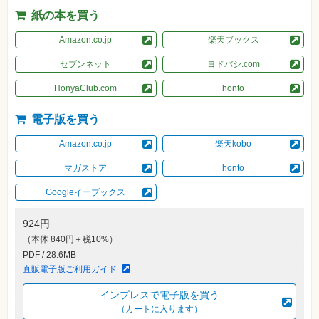
素
材
紙の本を買う
集
Amazon.co.jp
楽天ブックス
自
作・
セブンネット
ヨドバシ.com
パ
ソ
コ
HonyaClub.com
honto
ン・
ホ
ビ
電子版を買う
ー
Amazon.co.jp
楽天kobo
Club
マガストア
honto
Impress
ロ
Googleイーブックス
グ
イ
ン
924円
（本体 840円＋税10%）
カ
ー
PDF / 28.6MB
ト
直販電子版ご利用ガイド
シ
インプレスで電子版を買う
リ
ー
（カートに入ります）
ズ