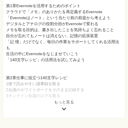
第1章Evernoteを活用するためのポイント
クラウドで「メモ」のありかたを再定義するEvernote
「Evernoteはノート」という当たり前の前提から考えよう
デジタルとアナログの役割分担がEvernoteで変わる
メモを取る目的は、書き出したことを気持ちよく忘れること
自分が忘れてもノートは消えない、記憶の拡張装置
「記 憶」だけでなく、毎日の作業をサポートしてくれる活用法
も
生活の中にEvernoteをなじませていこう
「140文字レシピ」の活用法を試してみよう
第2章仕事に役立つ140文字レシピ
1後で読みやすい議事録を取る
2会議のホワイトボードをそのまま記録する
3オンライン会議のログを取る
4Eye-Fiカードで「撮影するだけ」のお手軽名刺管理
もっと見る
5iPhoneできれいに名刺管理
6ドキュメントスキャナーで効率よく美しい名刺管理
7イベントの内容と、そこで会った人をまとめて記録する
8名刺と一緒に写真を撮らせてもらい、顔と名前を覚える