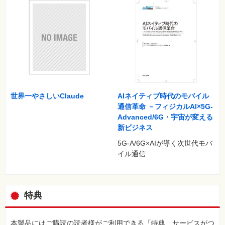
27出張や旅行の持ち物リストを作る
28iPhoneで取材した内容を自動的にパソコンに取り込む
29アフィリエイトリンクをノートに保存し、すぐ取り出せるよ
うにする
30ブログの関連記事を読んでもらうためのリンクをまとめてお
く
31気になるキーワードからノートを発掘し、整理する
32企画案やアイデアメモをまとめ直し、ブラッシュアップする
33増えすぎたタグを整理するためのルールを決める
世界一やさしいClaude
AIネイティブ時代のモバイル
コグレマサトのEvernote活用スタイル
通信革命 －フィジカルAI×5G-
Advanced/6G・宇宙が変える
新ビジネス
第3章暮らしに役立つ140文字レシピ
34写真のお手本を持ち歩き、参考にして撮影する
5G-A/6G×AIが導く次世代モバ
35持っているCDやDVDのコレクションをまとめたノートを作る
イル通信
36クロッキーを毎日取り込み上達の課程を記録する
37コンビニ決済のバーコードを印刷するかわりにEvernoteで持
って行く
38オンラインで買う定番商品カタログで買い物の時間を節約す
特典
る
39購入候補の家電の情報を収集し、比較検討する
本製品にはご購読の読者様がご利用できる「特典」サービスがつ
40料理のレシピ集を作り「冷蔵庫にある材料」から探せるよう