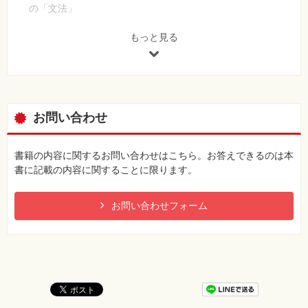
の「文法」
61気分転換に役立つジョークやかわいい写真などを収集する
[誤]
62写真入りで、振り返りやすい子どもの成長記録を取る
"キーワード
もっと見る
63iPhoneを使って家族の日常を音声や動画で記録する
[正]
いしたにまさきのEvernote活用スタイル
"キーワード"
【 第2刷にて修正 】
第4章Evernoteを多機能にする140文字レシピ
159ページ 「みたいもん！」のブログ名
64ノートブックとタグを指定し、Emailノートを自動的に整理す
お問い合わせ
[誤]
る
みたいもん
65FeedBurnerでブログのフィードをEmailノートとして取り込
[正]
む
書籍の内容に関するお問い合わせはこちら。お答えできるのは本
みたいもん！
66Twitterの1日分のツイートをまとめてEvernoteに保存する
書に記載の内容に関することに限ります。
【 第2刷にて修正 】
67Twitter上でツイートして、すぐEvernoteにメモを取る
68Gmailに届いた特定のメールを、Evernoteに自動転送する
お問い合わせフォーム
69Firefoxアドオン「Tombloo」でWebページをクリップする
70Google Chromeの多機能なWebクリッパーを利用する
71携帯電話からEvernoteのノートを見る
72Googleリーダーで見つけた気になるアイテムをEvernoteに送
る
73iPhoneのSafariで表示中のWebページをクリップする
74iPhoneアプリ「GoaderReader」でEvernoteにあるPDFファ