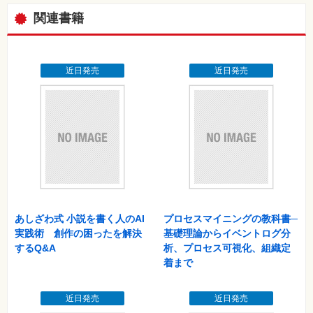
9移動の記録をiPhoneのシャッターボタン1つで残す
関連書籍
10書類をスキャンして処分し、机をすっきりさせる
11大量の書類をスキャンする前に大まかに選別する
12スキャンしきれない大量の書類を写真＋目録で整理する
13携帯電話で浮かんだアイデアをすばやくメモする
近日発売
近日発売
14ミスを記録して、同じミスを繰り返さないようにする
15貯まったメモを整理してアイデアを育てる
16Webページから気になる言葉だけを抜き出す
17処分する雑誌から一部のページだけをスキャンする
18新聞や雑誌を痛めずに「切り抜き」をする
19Google AnalyticsのレポートをEmailノートで蓄積し、分析す
る
20メールをEvernoteで整理し、メールソフトの受信箱を空にす
る
21大好きなブログの新着記事をEmailノートとして取り込んで読
あしざわ式 小説を書く人のAI
プロセスマイニングの教科書─
む
実践術 創作の困ったを解決
基礎理論からイベントログ分
22仕事の効率化に役立つメールやプログラムの定形文集を作る
するQ&A
析、プロセス可視化、組織定
23Webやプレゼンテーションに使える素材集を作る
着まで
24事務処理を上手にすませるためのマニュアルを作る
25ToDoアイテムでWebクリップの未読管理をする
近日発売
近日発売
26破綻しにくい、1週間分に限定したToDo管理ノートを作る