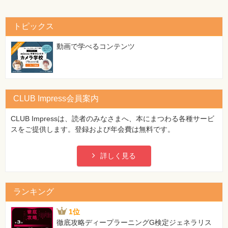
イルを読む
75iPhoneアプリ「FastEver」で素早くEvernoteにメモを取る
76Evernoteと連携するiPhoneの手描きメモアプリ
トピックス
「SpeedText」でメモを取る
77特殊なキーワードで「タグが付いていないノート」をすべて
動画で学べるコンテンツ
検索する
78デジタルペンで紙と同時にデジタルメモを取る
79デジタルメモ「ポメラ」のメモをEvernoteへ自動的に取り込
む
CLUB Impress会員案内
80iPadで打ち合わせを録音しながらメモを取る
堀 正岳のEvernote活用スタイル
CLUB Impressは、読者のみなさまへ、本にまつわる各種サービ
スをご提供します。登録および年会費は無料です。
ミニ用語集
索引
詳しく見る
■著者プロフィール
ランキング
1位
コグレマサト（Twitter：@kogure）
徹底攻略ディープラーニングG検定ジェネラリス
気になるモノとコトをひと回り拡張する『ネタフル』管理人。アルファブロガ