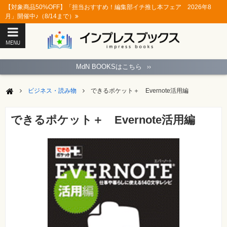
【対象商品50%OFF】「担当おすすめ！編集部イチ推し本フェア 2026年8
月」開催中♪（8/14まで）
MENU
ト
ッ
MdN BOOKSはこちら
››
プ
ペ
ー
ビジネス・読み物
できるポケット＋ Evernote活用編
ジ
パ
ソ
できるポケット＋ Evernote活用編
コ
ン
ソ
フ
ト
モ
バ
イ
ル・
ス
マ
ー
ト