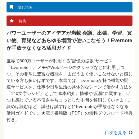
真
試し読み
資
格
特典
試
験
パワーユーザーのアイデアが満載 会議、出張、学習、買
プ
い物、育児などあらゆる場面で使いこなそう！Evernote
ロ
グ
が手放せなくなる活用ガイド
ラ
ミ
ン
世界で300万ユーザーが利用する“記憶の拡張”サービス
グ
「Evernote」。メモやWebページのクリップなどに利用しつ
つ、その非常に豊富な機能を、まだうまく使いこなせないと感じ
ネ
ッ
ている方も多いはずです。本書では、Evernoteが持つ機能や関
ト
連サービスを、仕事や日常生活の具体的なシーンで活かす方法を
ワ
ー
「140文字レシピ」として80本紹介。情報や“記憶”に関する、い
ク・
つも感じている不便さやちょっとした手間を解消していきます。
テ
ク
読めば読むほど、試せば試すほどにEvernoteが手放せなくなる
ノ
活用ガイドです。★電子書籍版（PDF）の無料ダウンロード特典
ロ
ジ
付き。
ー
趣
目次を見る
味・