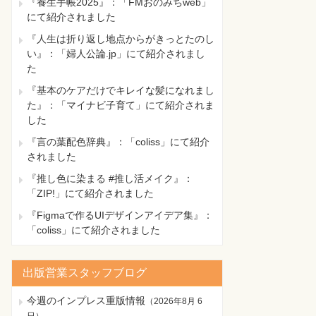
『養生手帳2025』：「FMおのみちweb」
にて紹介されました
『人生は折り返し地点からがきっとたのし
い』：「婦人公論.jp」にて紹介されまし
た
『基本のケアだけでキレイな髪になれまし
た』：「マイナビ子育て」にて紹介されま
した
『言の葉配色辞典』：「coliss」にて紹介
されました
『推し色に染まる #推し活メイク』：
「ZIP!」にて紹介されました
『Figmaで作るUIデザインアイデア集』：
「coliss」にて紹介されました
出版営業スタッフブログ
今週のインプレス重版情報
（
2026年8月 6