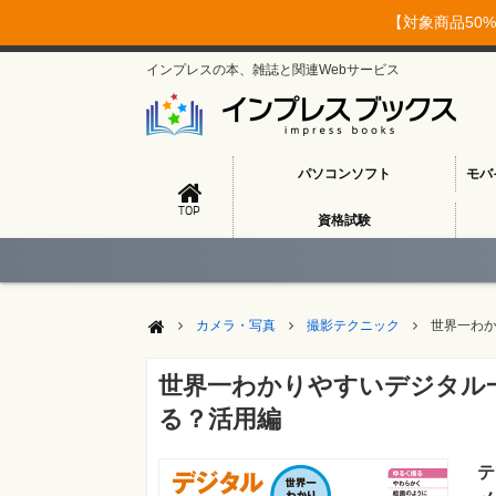
【対象商品50%
インプレスの本、雑誌と関連Webサービス
パソコンソフト
モバ
TOP
資格試験
カメラ・写真
撮影テクニック
世界一わか
世界一わかりやすいデジタル
る？活用編
テ