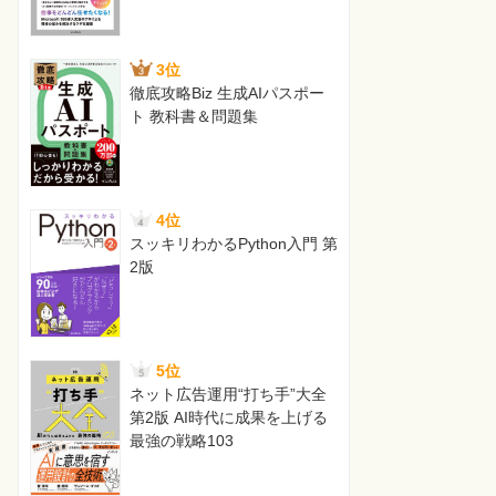
3位
徹底攻略Biz 生成AIパスポー
ト 教科書＆問題集
4位
スッキリわかるPython入門 第
2版
5位
ネット広告運用“打ち手”大全
第2版 AI時代に成果を上げる
最強の戦略103