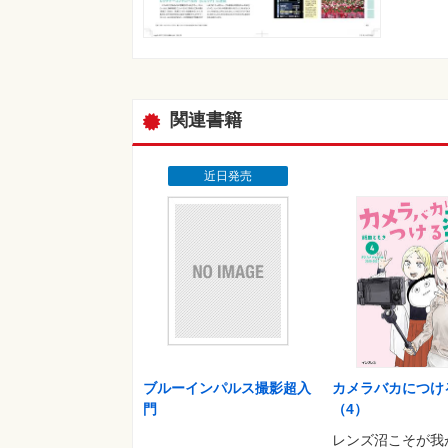
関連書籍
近日発売
ブルーインパルス撮影超入
カメラバカにつけ
門
（4）
レンズ沼こそが我