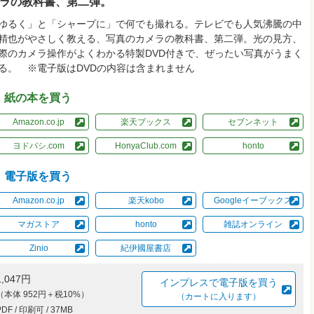
ラの教科書、第二弾。
ゆるく」と「シャープに」で何でも撮れる。テレビでも人気沸騰の中
精也がやさしく教える、写真のカメラの教科書、第二弾。光の見方、
際のカメラ操作がよくわかる特製DVD付きで、ぜったい写真がうまく
る。 ※電子版はDVDの内容は含まれません
紙の本を買う
Amazon.co.jp
楽天ブックス
セブンネット
ヨドバシ.com
HonyaClub.com
honto
電子版を買う
Amazon.co.jp
楽天kobo
Googleイーブックス
マガストア
honto
雑誌オンライン
Zinio
紀伊國屋書店
1,047円
インプレスで電子版を買う
（本体 952円＋税10%）
（カートに入ります）
PDF / 印刷可 / 37MB