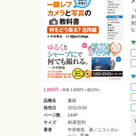
メ
「
井
実
な
1,980円
（本体 1,800円＋税10%）
品種名
書籍
発売日
2011/3/30
ページ数
144P
サイズ
B5変型判
著者
中井精也 著／ニコンカレ
ッジ 監修