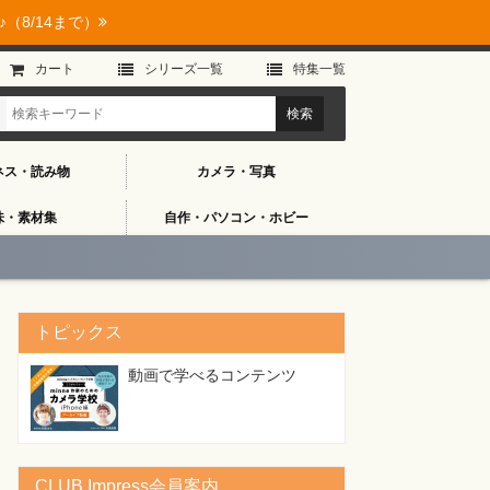
（8/14まで）
カート
シリーズ⼀覧
特集⼀覧
ネス・読み物
カメラ・写真
味・素材集
自作・パソコン・ホビー
トピックス
動画で学べるコンテンツ
CLUB Impress会員案内