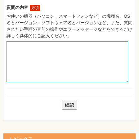
自
質問の内容
必須
作・
パ
お使いの機器（パソコン、スマートフォンなど）の機種名、OS
ソ
名とバージョン、ソフトウェア名とバージョンなど、また、質問
コ
ン・
されたい手順の直前の操作やエラーメッセージなどをできるだけ
ホ
詳しく具体的にご記入ください。
ビ
ー
Club
Impress
ロ
グ
イ
ン
カ
ー
ト
シ
リ
ー
ズ
⼀
覧
トピックス