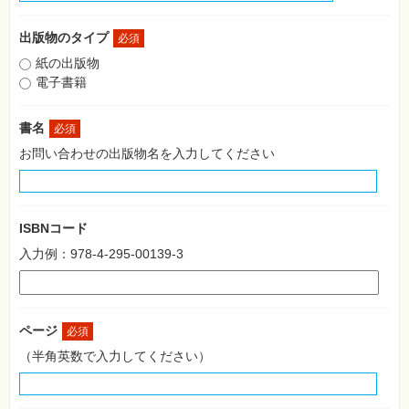
格
試
験
出版物のタイプ
必須
紙の出版物
プ
ロ
電子書籍
グ
ラ
ミ
書名
必須
ン
グ
お問い合わせの出版物名を入力してください
ネ
ッ
ト
ワ
ー
ISBNコード
ク・
テ
入力例：978-4-295-00139-3
ク
ノ
ロ
ジ
ー
ページ
必須
趣
（半角英数で入力してください）
味・
素
材
集