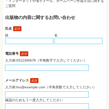
・インターネットや電子メール、ホームページ作成方法に関する
SNS
ご質問
Web
作
出版物の内容に関するお問い合わせ
成・
マ
ー
氏名
ケ
必須
テ
姓
名
ィ
ン
グ
ビ
電話番号
必須
ジ
ネ
入力例:0312345678（半角数字で入力してください）
ス・
読
み
物
メールアドレス
必須
カ
入力例:foo@example.com（半角英数で入力してください）
メ
ラ・
写
真
確認のためもう一度入力してください
資