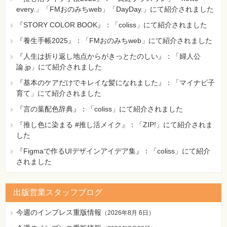
every.」「FMおのみちweb」「DayDay.」にて紹介されました
『STORY COLOR BOOK』：「coliss」にて紹介されました
『養生手帳2025』：「FMおのみちweb」にて紹介されました
『人生は折り返し地点からがきっとたのしい』：「婦人公
論.jp」にて紹介されました
『基本のケアだけでキレイな髪になれました』：「マイナビ子
育て」にて紹介されました
『言の葉配色辞典』：「coliss」にて紹介されました
『推し色に染まる #推し活メイク』：「ZIP!」にて紹介されま
した
『Figmaで作るUIデザインアイデア集』：「coliss」にて紹介
されました
出版営業スタッフブログ
今週のインプレス重版情報
（
2026年8月 6日
）