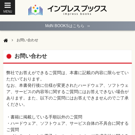
MENU
ト
ッ
MdN BOOKSはこちら
››
プ
ペ
ー
お問い合わせ
ジ
パ
ソ
お問い合わせ
コ
ン
ソ
フ
弊社でお答えができるご質問は、本書に記載の内容に限らせてい
ト
ただいております。
なお、本書発行後に仕様が変更されたハードウェア、ソフトウェ
モ
ア、サービスの内容等に関するご質問にはお答えできない場合が
バ
あります。また、以下のご質問にはお答えできませんのでご了承
イ
ル・
ください。
ス
マ
ー
・書籍に掲載している手順以外のご質問
ト
・ハードウェア、ソフトウェア、サービス自体の不具合に関する
フ
ォ
ご質問
ン・