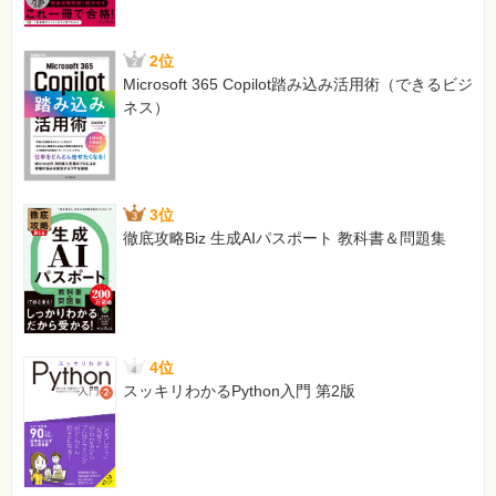
2位
Microsoft 365 Copilot踏み込み活用術（できるビジ
ネス）
3位
徹底攻略Biz 生成AIパスポート 教科書＆問題集
4位
スッキリわかるPython入門 第2版