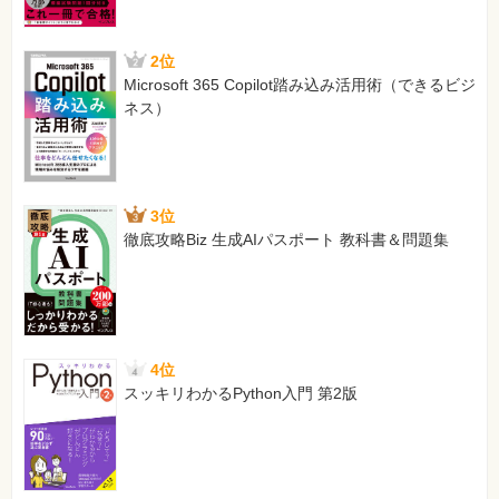
2位
Microsoft 365 Copilot踏み込み活用術（できるビジ
ネス）
3位
徹底攻略Biz 生成AIパスポート 教科書＆問題集
4位
スッキリわかるPython入門 第2版