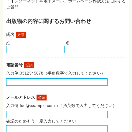
・インターネットや電子メール、ホームページ作成方法に関する
SNS
ご質問
Web
作
出版物の内容に関するお問い合わせ
成・
マ
ー
氏名
ケ
必須
テ
姓
名
ィ
ン
グ
ビ
電話番号
必須
ジ
ネ
入力例:0312345678（半角数字で入力してください）
ス・
読
み
物
メールアドレス
必須
カ
入力例:foo@example.com（半角英数で入力してください）
メ
ラ・
写
真
確認のためもう一度入力してください
資