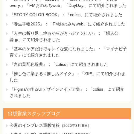
every.」「FMおのみちweb」「DayDay.」にて紹介されました
『STORY COLOR BOOK』：「coliss」にて紹介されました
『養生手帳2025』：「FMおのみちweb」にて紹介されました
『人生は折り返し地点からがきっとたのしい』：「婦人公
論.jp」にて紹介されました
『基本のケアだけでキレイな髪になれました』：「マイナビ子
育て」にて紹介されました
『言の葉配色辞典』：「coliss」にて紹介されました
『推し色に染まる #推し活メイク』：「ZIP!」にて紹介されま
した
『Figmaで作るUIデザインアイデア集』：「coliss」にて紹介
されました
出版営業スタッフブログ
今週のインプレス重版情報
（
2026年8月 6日
）