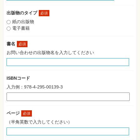
格
試
験
出版物のタイプ
必須
紙の出版物
プ
ロ
電子書籍
グ
ラ
ミ
書名
必須
ン
グ
お問い合わせの出版物名を入力してください
ネ
ッ
ト
ワ
ー
ISBNコード
ク・
テ
入力例：978-4-295-00139-3
ク
ノ
ロ
ジ
ー
ページ
必須
趣
（半角英数で入力してください）
味・
素
材
集