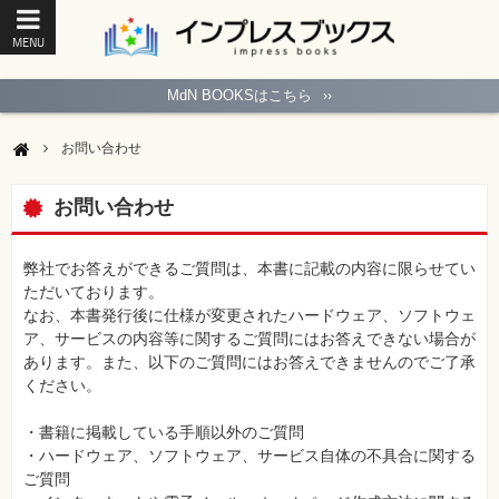
MENU
ト
ッ
MdN BOOKSはこちら
››
プ
ペ
ー
お問い合わせ
ジ
パ
ソ
お問い合わせ
コ
ン
ソ
フ
弊社でお答えができるご質問は、本書に記載の内容に限らせてい
ト
ただいております。
なお、本書発行後に仕様が変更されたハードウェア、ソフトウェ
モ
ア、サービスの内容等に関するご質問にはお答えできない場合が
バ
あります。また、以下のご質問にはお答えできませんのでご了承
イ
ル・
ください。
ス
マ
ー
・書籍に掲載している手順以外のご質問
ト
・ハードウェア、ソフトウェア、サービス自体の不具合に関する
フ
ォ
ご質問
ン・