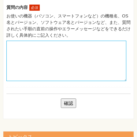
自
質問の内容
必須
作・
パ
お使いの機器（パソコン、スマートフォンなど）の機種名、OS
ソ
名とバージョン、ソフトウェア名とバージョンなど、また、質問
コ
ン・
されたい手順の直前の操作やエラーメッセージなどをできるだけ
ホ
詳しく具体的にご記入ください。
ビ
ー
Club
Impress
ロ
グ
イ
ン
カ
ー
ト
シ
リ
ー
ズ
⼀
覧
トピックス