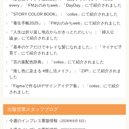
every.」「FMおのみちweb」「DayDay.」にて紹介されました
『STORY COLOR BOOK』：「coliss」にて紹介されました
『養生手帳2025』：「FMおのみちweb」にて紹介されました
『人生は折り返し地点からがきっとたのしい』：「婦人公
論.jp」にて紹介されました
『基本のケアだけでキレイな髪になれました』：「マイナビ子
育て」にて紹介されました
『言の葉配色辞典』：「coliss」にて紹介されました
『推し色に染まる #推し活メイク』：「ZIP!」にて紹介されま
した
『Figmaで作るUIデザインアイデア集』：「coliss」にて紹介
されました
出版営業スタッフブログ
今週のインプレス重版情報
（
2026年8月 6日
）