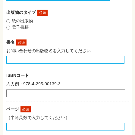
格
試
験
出版物のタイプ
必須
紙の出版物
プ
ロ
電子書籍
グ
ラ
ミ
書名
必須
ン
グ
お問い合わせの出版物名を入力してください
ネ
ッ
ト
ワ
ー
ISBNコード
ク・
テ
入力例：978-4-295-00139-3
ク
ノ
ロ
ジ
ー
ページ
必須
趣
（半角英数で入力してください）
味・
素
材
集