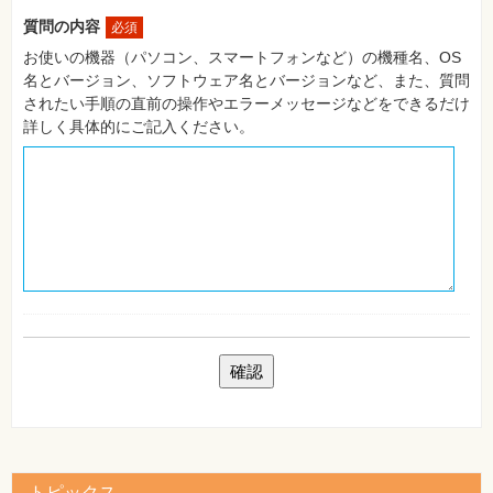
自
質問の内容
必須
作・
パ
お使いの機器（パソコン、スマートフォンなど）の機種名、OS
ソ
名とバージョン、ソフトウェア名とバージョンなど、また、質問
コ
ン・
されたい手順の直前の操作やエラーメッセージなどをできるだけ
ホ
詳しく具体的にご記入ください。
ビ
ー
Club
Impress
ロ
グ
イ
ン
カ
ー
ト
シ
リ
ー
ズ
⼀
覧
トピックス