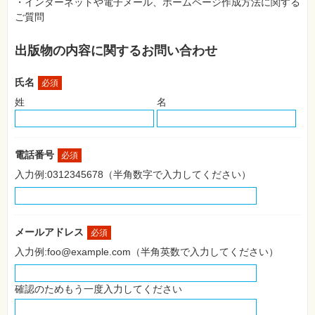
・インターネットや電子メール、ホームページ作成方法に関する
SNS
ご質問
Web
作
出版物の内容に関するお問い合わせ
成・
マ
ー
氏名
ケ
必須
テ
姓
名
ィ
ン
グ
ビ
電話番号
必須
ジ
ネ
入力例:0312345678（半角数字で入力してください）
ス・
読
み
物
メールアドレス
必須
カ
入力例:foo@example.com（半角英数で入力してください）
メ
ラ・
写
真
確認のためもう一度入力してください
資