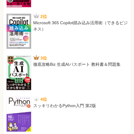
2位
Microsoft 365 Copilot踏み込み活用術（できるビジ
ネス）
3位
徹底攻略Biz 生成AIパスポート 教科書＆問題集
4位
スッキリわかるPython入門 第2版