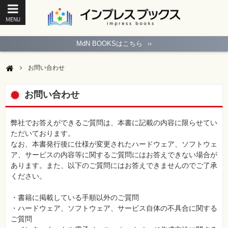
MENU
ト
ッ
MdN BOOKSはこちら
››
プ
ペ
ー
お問い合わせ
ジ
パ
ソ
お問い合わせ
コ
ン
ソ
フ
弊社でお答えができるご質問は、本書に記載の内容に限らせてい
ト
ただいております。
なお、本書発行後に仕様が変更されたハードウェア、ソフトウェ
モ
ア、サービスの内容等に関するご質問にはお答えできない場合が
バ
あります。また、以下のご質問にはお答えできませんのでご了承
イ
ル・
ください。
ス
マ
ー
・書籍に掲載している手順以外のご質問
ト
・ハードウェア、ソフトウェア、サービス自体の不具合に関する
フ
ォ
ご質問
ン・