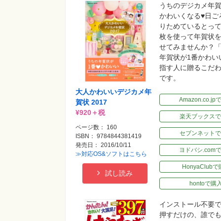
うちのデジカメ年賀
かわいくなる♥日ご
りためているとっ
枚を使って年賀状
せてみませんか？
年賀状が1番かわい
指す人に贈るこだわ
です。
大人かわいいデジカメ年
Amazon.co.j
賀状 2017
¥920＋税
楽天ブックスで
ページ数： 160
セブンネットで
ISBN： 9784844381419
発売日： 2016/10/11
ヨドバシ.com
≫対応OS&ソフトはこちら
HonyaClub
試し読み
hontoで購
インストール不要
押すだけの、誰で