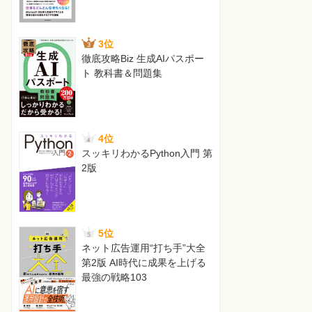
3位
徹底攻略Biz 生成AIパスポー
ト 教科書＆問題集
4位
スッキリわかるPython入門 第
2版
5位
ネット広告運用“打ち手”大全
第2版 AI時代に成果を上げる
最強の戦略103