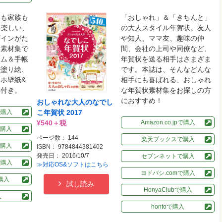
事も家族も
「おしゃれ」＆「きちんと」
て楽しい、
の大人スタイル年賀状。友人
ザインがた
や知人、ママ友、趣味の仲
状素材集で
間、会社の上司や同僚など、
テム＆手帳
年賀状を送る相手はさまざま
ル塗り絵、
です。本誌は、そんなどんな
ホ壁紙&
相手にも喜ばれる、おしゃれ
典付き。
な年賀状素材集をお探しの方
におすすめ！
おしゃれな大人のなでし
こ年賀状 2017
pで購入
¥540＋税
Amazon.co.jpで購入
購入
ページ数： 144
楽天ブックスで購入
購入
ISBN： 9784844381402
発売日： 2016/10/7
セブンネットで購入
で購入
≫対応OS&ソフトはこちら
ヨドバシ.comで購入
で購入
試し読み
HonyaClubで購入
入
hontoで購入