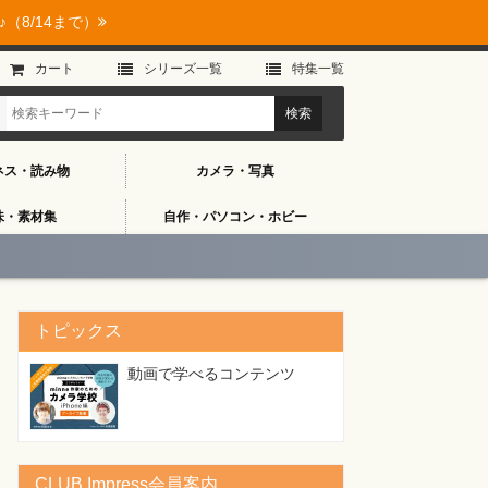
（8/14まで）
カート
シリーズ⼀覧
特集⼀覧
ネス・読み物
カメラ・写真
味・素材集
自作・パソコン・ホビー
トピックス
動画で学べるコンテンツ
CLUB Impress会員案内