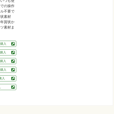
。いつも使
上での操作
ール不要で
賀状素材
ル年賀状か
ーツ素材ま
pで購入
購入
購入
で購入
で購入
入