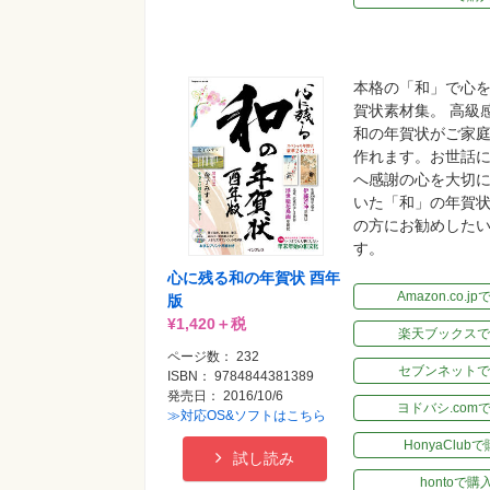
本格の「和」で心
賀状素材集。 高級
和の年賀状がご家
作れます。お世話
へ感謝の心を大切
いた「和」の年賀
の方にお勧めした
す。
心に残る和の年賀状 酉年
Amazon.co.j
版
¥1,420＋税
楽天ブックスで
ページ数： 232
セブンネットで
ISBN： 9784844381389
発売日： 2016/10/6
ヨドバシ.com
≫対応OS&ソフトはこちら
HonyaClub
試し読み
hontoで購