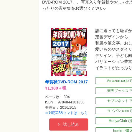
DVD-ROM 2017」、写真入り年賀状やおし
ったりの素材集をお選びください♪
誰に送っても恥ず
定番デザインから
和風や筆文字、お
愛いものやスタイ
デザイン、子ども
バリエーション豊
イラストがたっぷ
Amazon.co.j
年賀状DVD-ROM 2017
¥1,380＋税
楽天ブックスで
ページ数： 304
セブンネットで
ISBN： 9784844381358
発売日： 2016/10/5
ヨドバシ.com
≫対応OS&ソフトはこちら
HonyaClub
試し読み
hontoで購