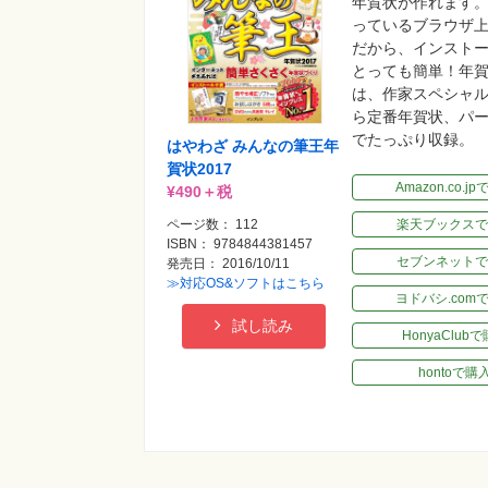
年賀状が作れます
っているブラウザ
だから、インスト
とっても簡単！年
は、作家スペシャ
ら定番年賀状、パ
でたっぷり収録。
はやわざ みんなの筆王年
賀状2017
Amazon.co.j
¥490＋税
ページ数： 112
楽天ブックスで
ISBN： 9784844381457
セブンネットで
発売日： 2016/10/11
≫対応OS&ソフトはこちら
ヨドバシ.com
試し読み
HonyaClub
hontoで購