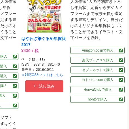
。人気作家
人気作家4人の特別書き下ろ
し年賀
し年賀状、定番からデジカメ
カメフレー
フレームまで家族全員が満足
満足する豊
する豊富なデザイン、自分だ
分だけのオ
けのオリジナル年賀状もつく
つくること
ることができるイラスト・文
・文字パー
字パーツを収録。
はやわざ筆ぐるめ年賀状
2017
¥430＋税
Amazon.co.jpで購入
pで購入
ページ数： 112
楽天ブックスで購入
ISBN： 9784844381440
購入
発売日： 2016/10/11
セブンネットで購入
≫対応OS&ソフトはこちら
購入
ヨドバシ.comで購入
試し読み
で購入
HonyaClubで購入
で購入
hontoで購入
入
状ソフト
ですばやく