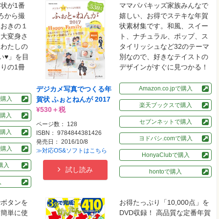
状が1番
ママパパキッズ家族みんなで
ろから撮
嬉しい、お得でステキな年賀
ておきの１
状素材集です。和風、スイー
を大変身さ
ト、ナチュラル、ポップ、ス
「わたしの
タイリッシュなど32のテーマ
い♥」を目
別なので、好きなテイストの
りの1冊
デザインがすぐに見つかる！
デジカメ写真でつくる年
Amazon.co.jpで購入
pで購入
賀状 ふぉとねんが 2017
楽天ブックスで購入
¥530＋税
購入
セブンネットで購入
ページ数： 128
購入
ISBN： 9784844381426
ヨドバシ.comで購入
発売日： 2016/10/8
で購入
≫対応OS&ソフトはこちら
HonyaClubで購入
で購入
試し読み
hontoで購入
入
でボタンを
お得たっぷり「10,000点」を
も簡単に使
DVD収録！ 高品質な定番年賀