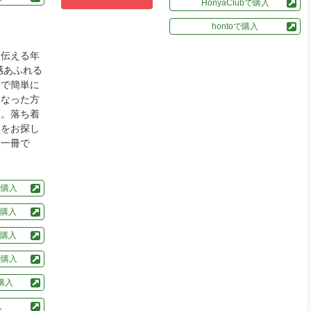
HonyaClubで購入
hontoで購入
を伝える年
感あふれる
庭で簡単に
になった方
に。落ち着
状をお探し
い一冊で
pで購入
購入
購入
で購入
で購入
入