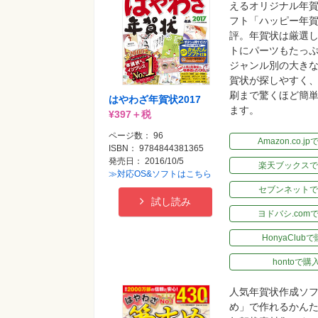
えるオリジナル年
フト「ハッピー年
評。年賀状は厳選
トにパーツもたっ
ジャンル別の大き
賀状が探しやすく
刷まで驚くほど簡
はやわざ年賀状2017
ます。
¥397＋税
ページ数： 96
Amazon.co.j
ISBN： 9784844381365
発売日： 2016/10/5
楽天ブックスで
≫対応OS&ソフトはこちら
セブンネットで
試し読み
ヨドバシ.com
HonyaClub
hontoで購
人気年賀状作成ソ
め」で作れるかん