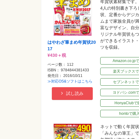
年賀状素材集です
4人の特別書き下ろ
状、定番からデジ
ムまで家族全員が
富なデザイン、自
リジナル年賀状も
ができるイラスト
はやわざ筆まめ年賀状20
ツを収録。
17
¥430＋税
Amazon.co.j
ページ数： 112
ISBN： 9784844381433
楽天ブックスで
発売日： 2016/10/11
≫対応OS&ソフトはこちら
セブンネットで
ヨドバシ.com
試し読み
HonyaClub
hontoで購
ネットで動く年賀
「みんなの筆王」