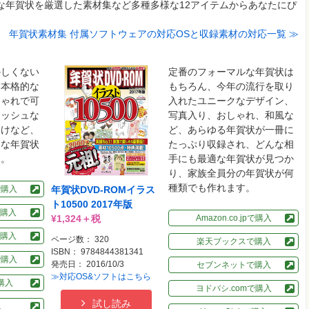
ゃれな年賀状を厳選した素材集など多種多様な12アイテムからあなたにぴ
年賀状素材集 付属ソフトウェアの対応OSと収録素材の対応一覧 ≫
かしくない
定番のフォーマルな年賀状は
、本格的な
もちろん、今年の流行を取り
しゃれで可
入れたユニークなデザイン、
リッシュな
写真入り、おしゃれ、和風な
向けなど、
ど、あらゆる年賀状が一冊に
富な年賀状
たっぷり収録され、どんな相
り。
手にも最適な年賀状が見つか
り、家族全員分の年賀状が何
種類でも作れます。
pで購入
年賀状DVD-ROMイラス
ト10500 2017年版
購入
¥1,324＋税
Amazon.co.jpで購入
購入
ページ数： 320
楽天ブックスで購入
ISBN： 9784844381341
で購入
発売日： 2016/10/3
セブンネットで購入
≫対応OS&ソフトはこちら
で購入
ヨドバシ.comで購入
試し読み
入