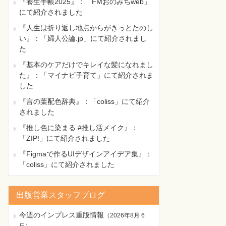
『養生手帳2025』：「FMおのみちweb」
にて紹介されました
『人生は折り返し地点からがきっとたのし
い』：「婦人公論.jp」にて紹介されまし
た
『基本のケアだけでキレイな髪になれまし
た』：「マイナビ子育て」にて紹介されま
した
『言の葉配色辞典』：「coliss」にて紹介
されました
『推し色に染まる #推し活メイク』：
「ZIP!」にて紹介されました
『Figmaで作るUIデザインアイデア集』：
「coliss」にて紹介されました
出版営業スタッフブログ
今週のインプレス重版情報
（
2026年8月 6