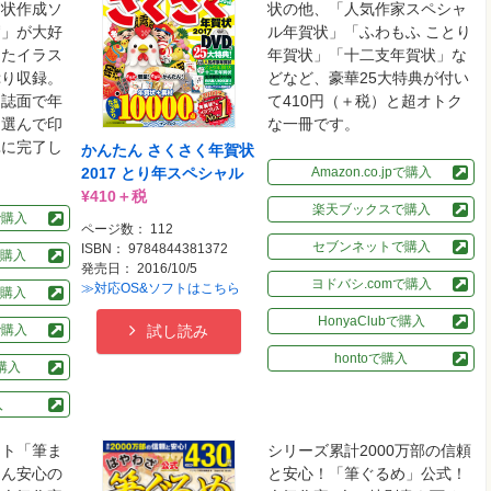
賀状作成ソ
状の他、「人気作家スペシャ
賀」が大好
ル年賀状」「ふわもふ ことり
したイラス
年賀状」「十二支年賀状」な
ぷり収録。
どなど、豪華25大特典が付い
な誌面で年
て410円（＋税）と超オトク
、選んで印
な一冊です。
単に完了し
かんたん さくさく年賀状
2017 とり年スペシャル
Amazon.co.jpで購入
¥410＋税
楽天ブックスで購入
pで購入
ページ数： 112
セブンネットで購入
ISBN： 9784844381372
購入
発売日： 2016/10/5
ヨドバシ.comで購入
≫対応OS&ソフトはこちら
購入
HonyaClubで購入
で購入
試し読み
hontoで購入
で購入
入
フト「筆ま
シリーズ累計2000万部の信頼
たん安心の
と安心！「筆ぐるめ」公式！