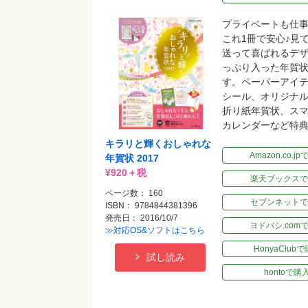
プライベートも仕
これ1冊で安心♪見
送って喜ばれるデ
っぷり入った年賀
す。ペーパーアイ
シール、オリジナ
折り紙年賀状、スマ
カレンダーなど特
キラリと輝くおしゃれな
Amazon.co.j
年賀状 2017
¥920＋税
楽天ブックスで
ページ数： 160
セブンネットで
ISBN： 9784844381396
発売日： 2016/10/7
ヨドバシ.com
≫対応OS&ソフトはこちら
HonyaClub
試し読み
hontoで購