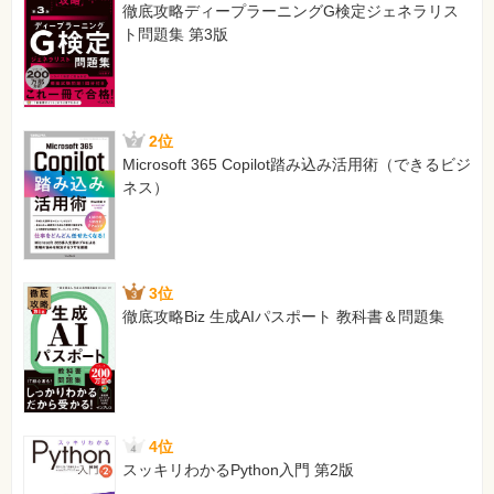
徹底攻略ディープラーニングG検定ジェネラリス
ト問題集 第3版
2位
Microsoft 365 Copilot踏み込み活用術（できるビジ
ネス）
3位
徹底攻略Biz 生成AIパスポート 教科書＆問題集
4位
スッキリわかるPython入門 第2版