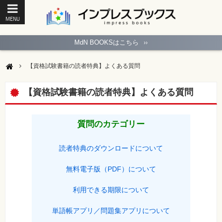
MENU
ト
ッ
MdN BOOKSはこちら
››
プ
ペ
ー
【資格試験書籍の読者特典】よくある質問
ジ
パ
ソ
【資格試験書籍の読者特典】よくある質問
コ
ン
ソ
フ
質問のカテゴリー
ト
モ
読者特典のダウンロードについて
バ
イ
ル・
無料電子版（PDF）について
ス
マ
ー
利用できる期限について
ト
フ
ォ
単語帳アプリ／問題集アプリについて
ン・