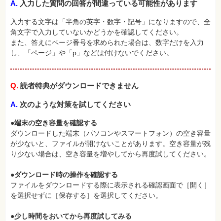
A.
入力した質問の回答が間違っている可能性があります
特
集
⼀
入力する文字は「半角の英字・数字・記号」になりますので、全
覧
角文字で入力していないかどうかを確認してください。
また、答えにページ番号を求められた場合は、数字だけを入力
し、「ページ」や「p」などは付けないでください。
Q.
読者特典がダウンロードできません
A.
次のような対策を試してください
●端末の空き容量を確認する
ダウンロードした端末（パソコンやスマートフォン）の空き容量
が少ないと、ファイルが開けないことがあります。空き容量が残
り少ない場合は、空き容量を増やしてから再度試してください。
●ダウンロード時の操作を確認する
ファイルをダウンロードする際に表示される確認画面で［開く］
を選択せずに［保存する］を選択してください。
●少し時間をおいてから再度試してみる