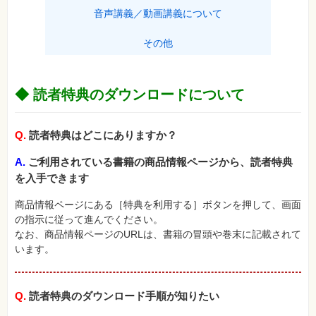
SNS
音声講義／動画講義について
Web
その他
作
成・
マ
ー
ケ
◆ 読者特典のダウンロードについて
テ
ィ
ン
グ
Q.
読者特典はどこにありますか？
ビ
A.
ご利用されている書籍の商品情報ページから、読者特典
ジ
ネ
を入手できます
ス・
読
み
商品情報ページにある［特典を利用する］ボタンを押して、画面
物
の指示に従って進んでください。
なお、商品情報ページのURLは、書籍の冒頭や巻末に記載されて
カ
います。
メ
ラ・
写
真
Q.
読者特典のダウンロード手順が知りたい
資