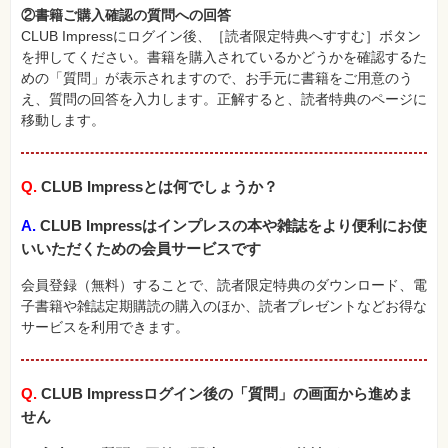
②書籍ご購入確認の質問への回答
自
作・
CLUB Impressにログイン後、［読者限定特典へすすむ］ボタン
パ
を押してください。書籍を購入されているかどうかを確認するた
ソ
コ
めの「質問」が表示されますので、お手元に書籍をご用意のう
ン・
え、質問の回答を入力します。正解すると、読者特典のページに
ホ
ビ
移動します。
ー
Q.
CLUB Impressとは何でしょうか？
Club
Impress
ロ
A.
CLUB Impressはインプレスの本や雑誌をより便利にお使
グ
イ
いいただくための会員サービスです
ン
会員登録（無料）することで、読者限定特典のダウンロード、電
カ
子書籍や雑誌定期購読の購入のほか、読者プレゼントなどお得な
ー
ト
サービスを利用できます。
シ
リ
ー
Q.
CLUB Impressログイン後の「質問」の画面から進めま
ズ
⼀
せん
覧