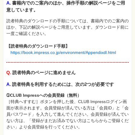
A.
書籍内でのご案内のほか、操作手順の解説ページをご用
格
試
意しています。
験
読者特典のダウンロードの手順については、書籍内でのご案内の
プ
ロ
ほか、下記の解説ページをご用意しています。ダウンロード前に
グ
一度ご確認ください。
ラ
ミ
ン
【読者特典のダウンロード手順】
グ
https://book.impress.co.jp/environment/Appendixdl.html
ネ
ッ
ト
ワ
Q.
読者特典のページに進めません
ー
ク・
テ
A.
読者特典を利用するためには、次の2つが必要です
ク
ノ
➀CLUB Impressへの会員登録（無料）
ロ
ジ
［特典へすすむ］ボタンを押した後、CLUB Impressログイン画
ー
面が表示されます。会員登録が済んでいる方は「会員ID」と「会
員パスワード」を入力して進んでください。会員登録が済んでい
趣
味・
ない方は、「登録がまだお済みでない方はこちらからご登録くだ
素
さい」より会員登録を行ってください。
材
集