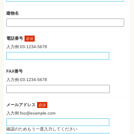
自
作・
建物名
パ
ソ
コ
ン・
ホ
ビ
電話番号
必須
ー
入力例:03-1234-5678
Club
Impress
ロ
グ
FAX番号
イ
ン
入力例:03-1234-5678
カ
ー
ト
メールアドレス
必須
シ
リ
入力例:foo@example.com
ー
ズ
⼀
覧
確認のためもう一度入力してください