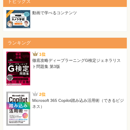
トピックス
動画で学べるコンテンツ
ランキング
1位
徹底攻略ディープラーニングG検定ジェネラリス
ト問題集 第3版
2位
Microsoft 365 Copilot踏み込み活用術（できるビジ
ネス）