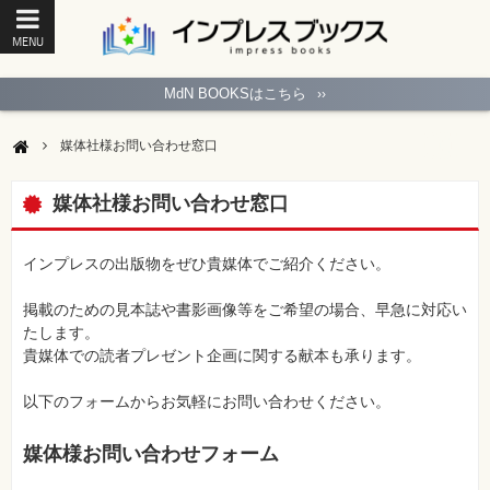
MENU
ト
ッ
MdN BOOKSはこちら
››
プ
ペ
ー
媒体社様お問い合わせ窓口
ジ
パ
ソ
媒体社様お問い合わせ窓口
コ
ン
ソ
フ
インプレスの出版物をぜひ貴媒体でご紹介ください。
ト
掲載のための見本誌や書影画像等をご希望の場合、早急に対応い
モ
たします。
バ
貴媒体での読者プレゼント企画に関する献本も承ります。
イ
ル・
ス
以下のフォームからお気軽にお問い合わせください。
マ
ー
ト
フ
媒体様お問い合わせフォーム
ォ
ン・