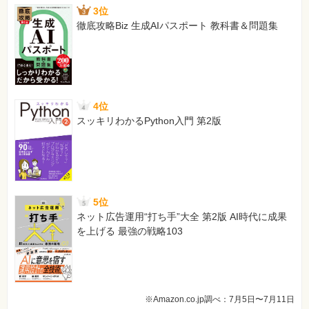
3位
徹底攻略Biz 生成AIパスポート 教科書＆問題集
4位
スッキリわかるPython入門 第2版
5位
ネット広告運用“打ち手”大全 第2版 AI時代に成果
を上げる 最強の戦略103
※Amazon.co.jp調べ：7月5日〜7月11日