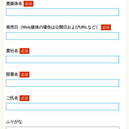
SNS
貴媒体名
必須
Web
作
成・
マ
発売日（Web媒体の場合は公開日およびURLなど）
必須
ー
ケ
テ
ィ
ン
グ
貴社名
必須
ビ
ジ
ネ
部署名
ス・
必須
読
み
物
ご氏名
必須
カ
メ
ラ・
写
真
ふりがな
資