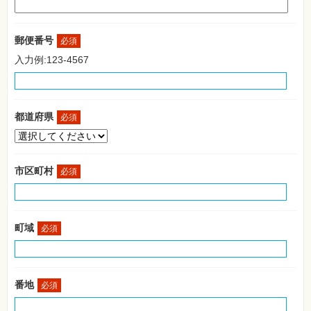
格
試
験
郵便番号
必須
プ
入力例:123-4567
ロ
グ
ラ
ミ
ン
グ
都道府県
必須
ネ
ッ
ト
ワ
市区町村
ー
必須
ク・
テ
ク
ノ
ロ
町域
必須
ジ
ー
趣
味・
素
番地
必須
材
集