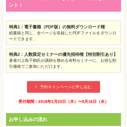
SNS
ント！
Web
作
成・
マ
特典1：電子書籍（PDF版）の無料ダウンロード権
ー
紙書籍と同じ、全ページを収録したPDFファイルをダウンロ
ケ
テ
ードできます。
ィ
ン
グ
特典2：人数限定セミナーの優先招待権【特別割引あり】
著者の上島千鶴氏が講師を務める有料セミナーに、お得な割
ビ
ジ
引価格でご参加いただけます。
ネ
ス・
読
み
物
予約キャンペーンに申し込む
カ
受付期間：2018年1月25日（木）〜5月16日（水）
メ
ラ・
写
真
お申し込みの流れ
資