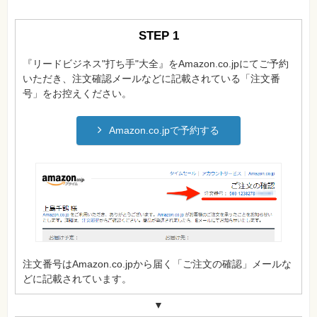
格
試
験
STEP 1
プ
ロ
『リードビジネス"打ち手"大全』をAmazon.co.jpにてご予約
グ
いただき、注文確認メールなどに記載されている「注文番
ラ
ミ
号」をお控えください。
ン
グ
Amazon.co.jpで予約する
ネ
ッ
ト
ワ
ー
ク・
テ
ク
ノ
ロ
ジ
ー
注文番号はAmazon.co.jpから届く「ご注文の確認」メールな
趣
どに記載されています。
味・
素
材
▼
集