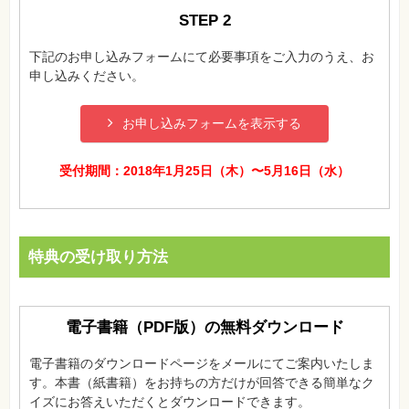
STEP 2
自
作・
パ
下記のお申し込みフォームにて必要事項をご入力のうえ、お
ソ
コ
申し込みください。
ン・
ホ
ビ
ー
お申し込みフォームを表示する
受付期間：2018年1月25日（木）〜5月16日（水）
Club
Impress
ロ
グ
イ
ン
特典の受け取り方法
カ
ー
ト
シ
電子書籍（PDF版）の無料ダウンロード
リ
ー
ズ
電子書籍のダウンロードページをメールにてご案内いたしま
⼀
す。本書（紙書籍）をお持ちの方だけが回答できる簡単なク
覧
イズにお答えいただくとダウンロードできます。