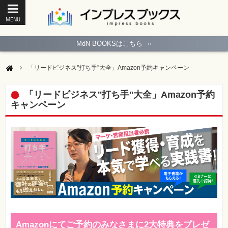
MENU
ト
ッ
MdN BOOKSはこちら
››
プ
ペ
ー
「リードビジネス''打ち手''大全」Amazon予約キャンペーン
ジ
パ
ソ
「リードビジネス''打ち手''大全」Amazon予約
コ
キャンペーン
ン
ソ
フ
ト
モ
バ
イ
ル・
ス
マ
ー
ト
フ
ォ
ン・
Amazonにてご予約のみなさまに2大特典をプレゼ