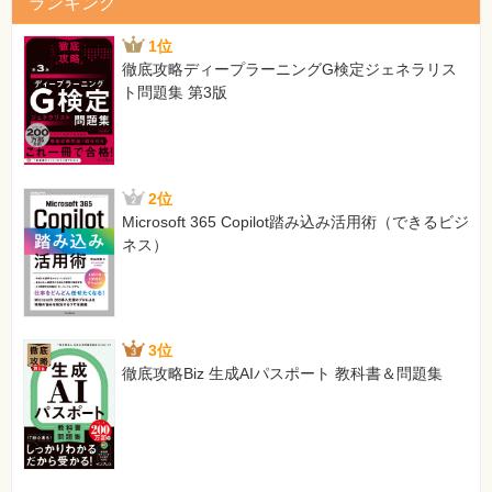
ランキング
1位
徹底攻略ディープラーニングG検定ジェネラリス
ト問題集 第3版
2位
Microsoft 365 Copilot踏み込み活用術（できるビジ
ネス）
3位
徹底攻略Biz 生成AIパスポート 教科書＆問題集