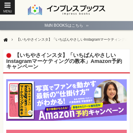
MENU
ト
ッ
MdN BOOKSはこちら
››
プ
ペ
ー
【いちやさインスタ】「いちばんやさしいInstagramマーケティングの教
ジ
パ
ソ
【いちやさインスタ】「いちばんやさしい
コ
Instagramマーケティングの教本」Amazon予約
ン
キャンペーン
ソ
フ
ト
モ
バ
イ
ル・
ス
マ
ー
ト
フ
ォ
ン・