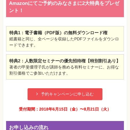
SNS
Amazonにてご予約のみなさまに2大特典をプレゼ
ント！
Web
作
成・
マ
ー
特典1：電子書籍（PDF版）の無料ダウンロード権
ケ
テ
紙書籍と同じ、全ページを収録したPDFファイルをダウンロ
ィ
ードできます。
ン
グ
特典2：人数限定セミナーの優先招待権【特別割引あり】
ビ
著者の甲斐優理子氏が講師を務める有料セミナーに、お得な
ジ
ネ
割引価格でご参加いただけます。
ス・
読
み
物
予約キャンペーンに申し込む
カ
メ
ラ・
受付期間：2018年6月15日（金）〜8月21日（火）
写
真
お申し込みの流れ
資