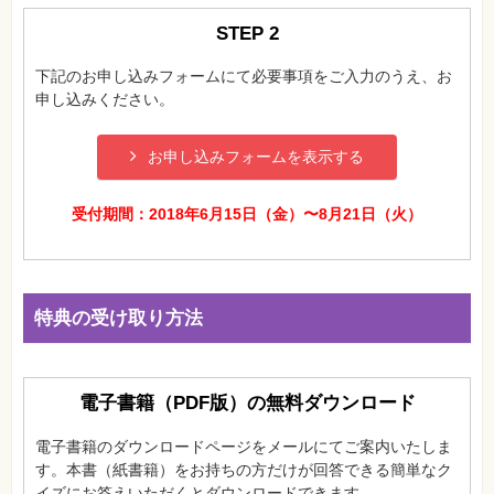
自
STEP 2
作・
パ
ソ
下記のお申し込みフォームにて必要事項をご入力のうえ、お
コ
申し込みください。
ン・
ホ
ビ
ー
お申し込みフォームを表示する
Club
受付期間：2018年6月15日（金）〜8月21日（火）
Impress
ロ
グ
イ
ン
特典の受け取り方法
カ
ー
ト
シ
電子書籍（PDF版）の無料ダウンロード
リ
ー
ズ
電子書籍のダウンロードページをメールにてご案内いたしま
⼀
覧
す。本書（紙書籍）をお持ちの方だけが回答できる簡単なク
イズにお答えいただくとダウンロードできます。