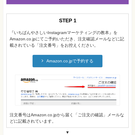
格
試
験
STEP 1
プ
ロ
グ
『いちばんやさしいInstagramマーケティングの教本』を
ラ
Amazon.co.jpにてご予約いただき、注文確認メールなどに記
ミ
ン
載されている「注文番号」をお控えください。
グ
ネ
Amazon.co.jpで予約する
ッ
ト
ワ
ー
ク・
テ
ク
ノ
ロ
ジ
ー
趣
注文番号はAmazon.co.jpから届く「ご注文の確認」メールな
味・
どに記載されています。
素
材
集
▼