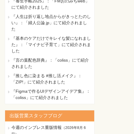
『養生手帳2025』：「FMおのみちweb」
にて紹介されました
『人生は折り返し地点からがきっとたのし
い』：「婦人公論.jp」にて紹介されまし
た
『基本のケアだけでキレイな髪になれまし
た』：「マイナビ子育て」にて紹介されま
した
『言の葉配色辞典』：「coliss」にて紹介
されました
『推し色に染まる #推し活メイク』：
「ZIP!」にて紹介されました
『Figmaで作るUIデザインアイデア集』：
「coliss」にて紹介されました
出版営業スタッフブログ
今週のインプレス重版情報
（
2026年8月 6