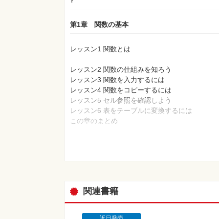
?
第1章 関数の基本
レッスン1 関数とは
レッスン2 関数の仕組みを知ろう
レッスン3 関数を入力するには
レッスン4 関数をコピーするには
レッスン5 セル参照を確認しよう
レッスン6 表をテーブルに変換するには
この章のまとめ
?
第2章 売り上げ集計表を作成する
レッスン7 売り上げ集計表によく使われる関数
関連書籍
レッスン8 合計値を求めるには
近日発売