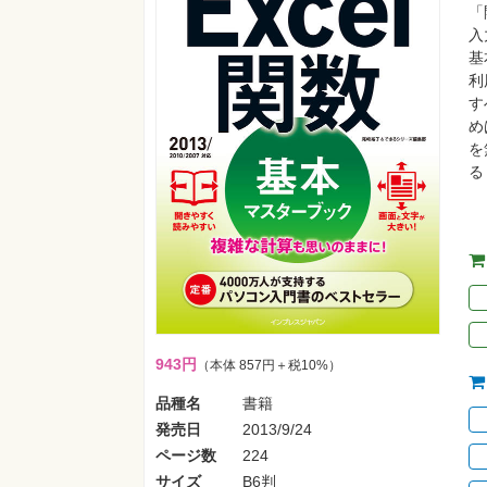
「
入
基
利
す
め
を
る
943円
（本体 857円＋税10%）
品種名
書籍
発売日
2013/9/24
ページ数
224
サイズ
B6判