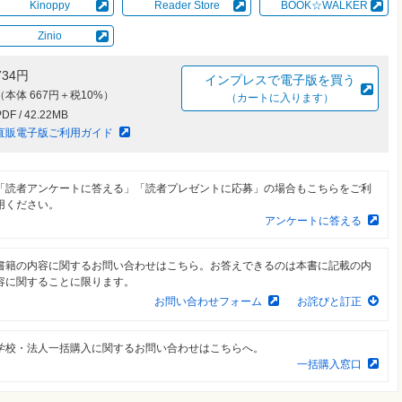
Kinoppy
Reader Store
BOOK☆WALKER
Zinio
734円
インプレスで電子版を買う
（本体 667円＋税10%）
（カートに入ります）
PDF / 42.22MB
直販電子版ご利用ガイド
「読者アンケートに答える」「読者プレゼントに応募」の場合もこちらをご利
用ください。
アンケートに答える
書籍の内容に関するお問い合わせはこちら。お答えできるのは本書に記載の内
容に関することに限ります。
お問い合わせフォーム
お詫びと訂正
学校・法人一括購入に関するお問い合わせはこちらへ。
一括購入窓口