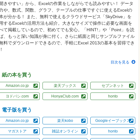
開きやすい」から、Excelの作業をしながらでも読みやすい！ データ
力や、数式、関数、グラフ、テーブルの仕事ですぐに使えるExcelの
本が分かる！ また、無料で使えるクラウドサービス「SkyDrive」を
用するExcelの活用方法も紹介。大きなサイズで操作に必要な画面を
べて掲載しているので、初めてでも安心。「HINT!」や「Point」を読
ば、もっと深い知識が身に付く。さらに紙面と同じサンプルファイル
無料でダウンロードできるので、手軽にExcel 2013の基本を習得でき
！
目次を見る
紙の本を買う
Amazon.co.jp
楽天ブックス
セブンネット
ヨドバシ.com
HonyaClub.com
honto
電子版を買う
Amazon.co.jp
楽天kobo
Googleイーブックス
マガストア
雑誌オンライン
honto