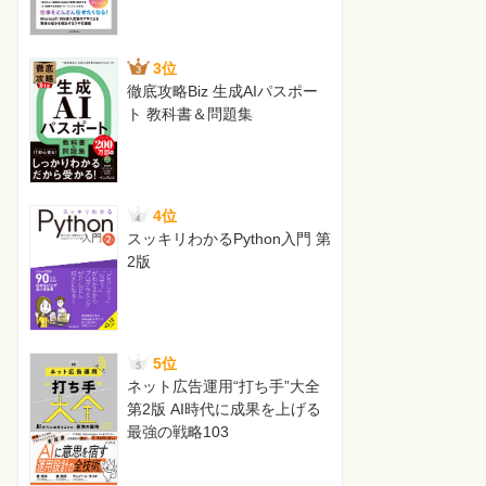
3位
徹底攻略Biz 生成AIパスポー
ト 教科書＆問題集
4位
スッキリわかるPython入門 第
2版
5位
ネット広告運用“打ち手”大全
第2版 AI時代に成果を上げる
最強の戦略103