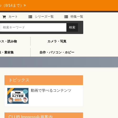
（8/14まで）
カート
シリーズ⼀覧
特集⼀覧
ネス・読み物
カメラ・写真
味・素材集
自作・パソコン・ホビー
トピックス
動画で学べるコンテンツ
CLUB Impress会員案内