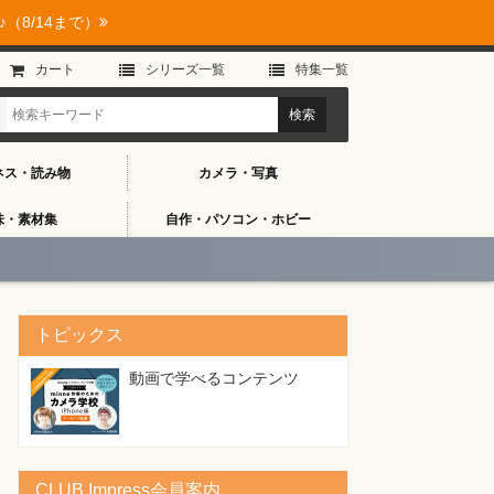
（8/14まで）
カート
シリーズ⼀覧
特集⼀覧
ネス・読み物
カメラ・写真
味・素材集
自作・パソコン・ホビー
トピックス
動画で学べるコンテンツ
CLUB Impress会員案内