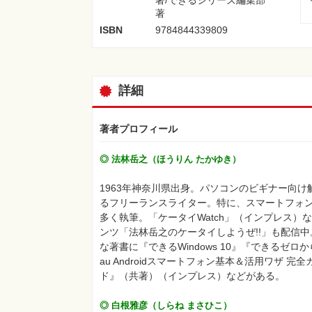
著
ISBN
9784844339809
詳細
著者プロフィール
◎ 法林岳之（ほうりん たかゆき）
1963年神奈川県出身。パソコンのビギナー向
るフリーランスライター。特に、スマートフォ
多く執筆。「ケータイWatch」（インプレス）などのW
ンツ「法林岳之のケータイしようぜ!!」も配信
な著書に『できるWindows 10』『できるゼ
au Androidスマートフォン基本＆活用ワザ 完全ガ
ド』（共著）（インプレス）などがある。
◎ 白根雅彦（しらね まさひこ）