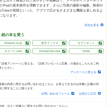
きな活字で構成された見やすい手順解説で、メールやインターネット
どiPadの基本操作を理解できます。さらに写真の撮影や編集、映画や
ouTubeの視聴といった、アプリで広がるさまざまな機能も楽しめるよ
になります。
目次を見る
紙の本を買う
Amazon.co.jp
楽天ブックス
セブンネット
ヨドバシ.com
HonyaClub.com
honto
「読者アンケートに答える」「読者プレゼントに応募」の場合もこちらをご利
用ください。
アンケートに答える
書籍の内容に関するお問い合わせはこちら。お答えできるのは本書に記載の内
容に関することに限ります。
お問い合わせフォーム
お詫びと訂正
学校・法人一括購入に関するお問い合わせはこちらへ。