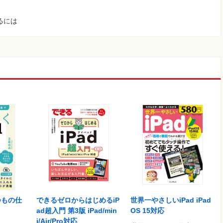
るには
できるゼロからはじめるiP
世界一やさしいiPad iPad
つもの仕
ad超入門 第3版 iPad/min
OS 15対応
i/Air/Pro対応