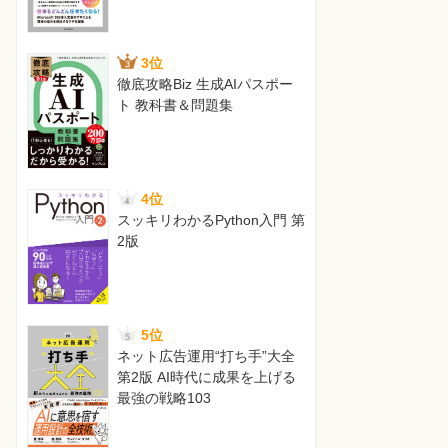
3位
徹底攻略Biz 生成AIパスポー
ト 教科書＆問題集
4位
スッキリわかるPython入門 第
2版
5位
ネット広告運用“打ち手”大全
第2版 AI時代に成果を上げる
最強の戦略103