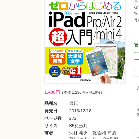
大
な
Y
う
1,408円
（本体 1,280円＋税10%）
品種名
書籍
発売日
2015/12/18
ページ数
272
サイズ
B5変形判
著者
法林 岳之 著/白根 雅彦
著/できるシリーズ編集部