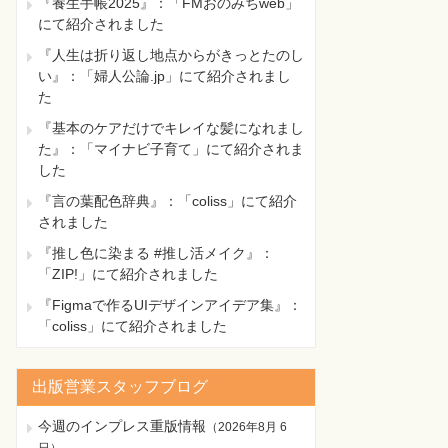
『養生手帳2025』：「FMおのみちweb」
にて紹介されました
『人生は折り返し地点からがきっとたのし
い』：「婦人公論.jp」にて紹介されまし
た
『基本のケアだけでキレイな髪になれまし
た』：「マイナビ子育て」にて紹介されま
した
『言の葉配色辞典』：「coliss」にて紹介
されました
『推し色に染まる #推し活メイク』：
「ZIP!」にて紹介されました
『Figmaで作るUIデザインアイデア集』：
「coliss」にて紹介されました
出版営業スタッフブログ
今週のインプレス重版情報
（
2026年8月 6