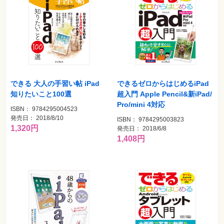
⼀
覧
特
集
⼀
覧
できる 大人の手習い帖 iPad
できるゼロからはじめるiPad
知りたいこと100選
超入門 Apple Pencil&新iPad/
Pro/mini 4対応
ISBN： 9784295004523
発売日： 2018/8/10
ISBN： 9784295003823
1,320円
発売日： 2018/6/8
1,408円