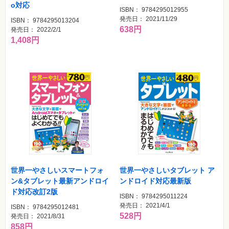
真
o対応
ISBN： 9784295012955
発売日： 2021/11/29
ISBN： 9784295013204
資
638円
格
発売日： 2022/2/1
試
1,408円
験
プ
ロ
グ
ラ
ミ
ン
グ
ネ
ッ
ト
ワ
ー
ク・
テ
世界一やさしいスマートフォ
世界一やさしいタブレット ア
ク
ノ
ン&タブレット最新アンドロイ
ンドロイド対応最新版
ロ
ド対応改訂2版
ジ
ISBN： 9784295011224
ー
発売日： 2021/4/1
ISBN： 9784295012481
528円
発売日： 2021/8/31
趣
味・
858円