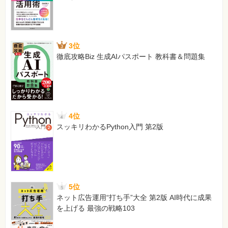
3位
徹底攻略Biz 生成AIパスポート 教科書＆問題集
4位
スッキリわかるPython入門 第2版
5位
ネット広告運用“打ち手”大全 第2版 AI時代に成果
を上げる 最強の戦略103