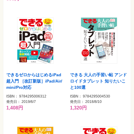
素
材
集
自
作・
パ
ソ
コ
ン・
ホ
ビ
ー
Club
Impress
できるゼロからはじめるiPad
できる 大人の手習い帖 アンド
ロ
超入門 ［改訂新版］iPad/Air/
ロイドタブレット 知りたいこ
グ
イ
mini/Pro対応
と100選
ン
ISBN： 9784295006312
ISBN： 9784295004530
カ
発売日： 2019/6/7
発売日： 2018/8/10
ー
1,408円
1,320円
ト
シ
リ
ー
ズ