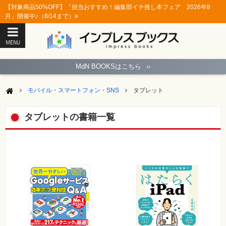
【対象商品50%OFF】「担当おすすめ！編集部イチ推し本フェア 2026年8
月」開催中♪（8/14まで）
MENU
ト
ッ
MdN BOOKSはこちら
››
プ
ペ
ー
モバイル・スマートフォン・SNS
タブレット
ジ
パ
ソ
タブレットの書籍一覧
コ
ン
ソ
フ
ト
モ
バ
イ
ル・
ス
マ
ー
ト