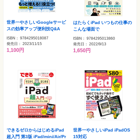
フ
ォ
ン・
SNS
世界一やさしいGoogleサービ
はたらくiPad いつもの仕事の
スの効率アップ便利技Q&A
こんな場面で
Web
作
成・
ISBN： 9784295018087
ISBN： 9784295013860
マ
発売日： 2023/11/15
発売日： 2022/9/13
ー
1,100円
1,650円
ケ
テ
ィ
ン
グ
ビ
ジ
ネ
ス・
読
み
物
カ
メ
できるゼロからはじめるiPad
世界一やさしいiPad iPadOS
ラ・
写
超入門 第3版 iPad/mini/Air/Pr
15対応