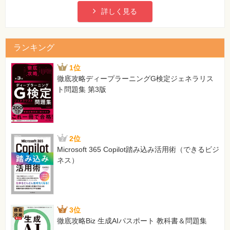
詳しく見る
ランキング
1位
徹底攻略ディープラーニングG検定ジェネラリス
ト問題集 第3版
2位
Microsoft 365 Copilot踏み込み活用術（できるビジ
ネス）
3位
徹底攻略Biz 生成AIパスポート 教科書＆問題集