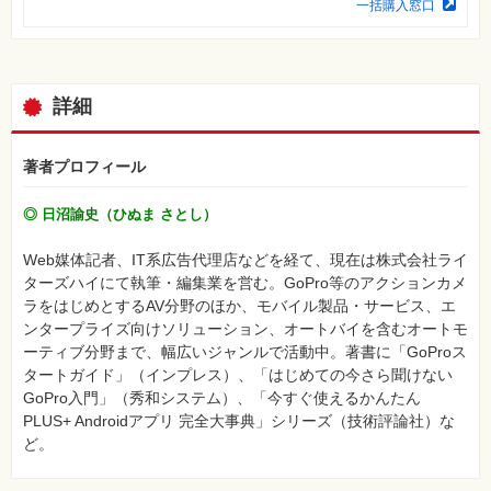
一括購入窓口
⼀
覧
特
集
⼀
詳細
覧
著者プロフィール
◎ 日沼諭史（ひぬま さとし）
Web媒体記者、IT系広告代理店などを経て、現在は株式会社ライ
ターズハイにて執筆・編集業を営む。GoPro等のアクションカメ
ラをはじめとするAV分野のほか、モバイル製品・サービス、エ
ンタープライズ向けソリューション、オートバイを含むオートモ
ーティブ分野まで、幅広いジャンルで活動中。著書に「GoProス
タートガイド」（インプレス）、「はじめての今さら聞けない
GoPro入門」（秀和システム）、「今すぐ使えるかんたん
PLUS+ Androidアプリ 完全大事典」シリーズ（技術評論社）な
ど。