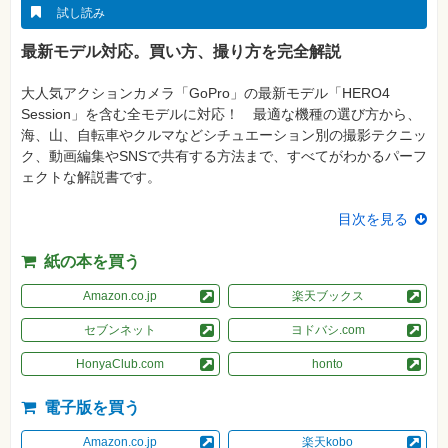
真
試し読み
資
最新モデル対応。買い方、撮り方を完全解説
格
試
験
大人気アクションカメラ「GoPro」の最新モデル「HERO4
Session」を含む全モデルに対応！ 最適な機種の選び方から、
プ
ロ
海、山、自転車やクルマなどシチュエーション別の撮影テクニッ
グ
ク、動画編集やSNSで共有する方法まで、すべてがわかるパーフ
ラ
ミ
ェクトな解説書です。
ン
グ
目次を見る
ネ
ッ
紙の本を買う
ト
ワ
ー
Amazon.co.jp
楽天ブックス
ク・
テ
セブンネット
ヨドバシ.com
ク
ノ
ロ
HonyaClub.com
honto
ジ
ー
電子版を買う
趣
味・
Amazon.co.jp
楽天kobo