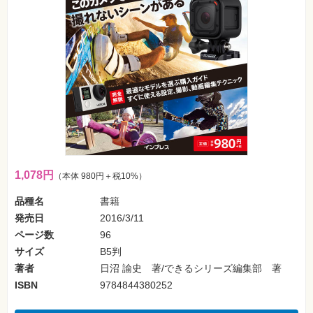
フ
ォ
ン・
SNS
Web
作
成・
マ
ー
ケ
テ
ィ
ン
グ
1,078円
（本体 980円＋税10%）
ビ
ジ
品種名
書籍
ネ
ス・
発売日
2016/3/11
読
み
ページ数
96
物
サイズ
B5判
著者
日沼 諭史 著/できるシリーズ編集部 著
カ
メ
ISBN
9784844380252
ラ・
写