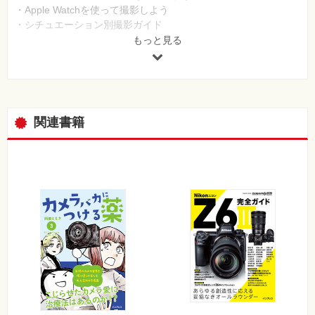
・Apple Watchを使って撮影しよう
・シチュエーション別撮影ガイド
・過酷なヒルクライムレースを撮る「モンスター田嶋」のGoPro
もっと見る
活用事例
・アウトドアのプロが教えるGoPro撮影の実践アドバイス
・GoProの映像と音声の品質を一段高めるアイテムとは？
・GoProをさらに使いこなすためのFAQ
・GoPro最新アクセサリーカタログ
関連書籍
Part 3 動画を編集して作品を生み出そう
・無料の動画編集ソフト「GoPro Studio」を活用しよう
・強力な動画補正機能を持つ「proDRENALIN」を使いこなそう
・次なるGoProの主戦場は空!? GoPro独自のドローンが登場へ