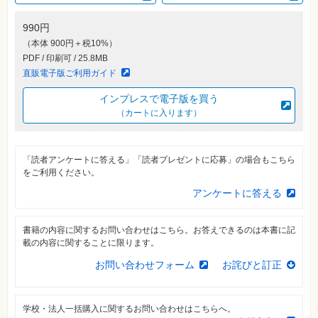
素
材
集
990円
（本体 900円＋税10%）
自
作・
PDF / 印刷可 / 25.8MB
パ
直販電子版ご利用ガイド
ソ
コ
ン・
インプレスで電子版を買う
ホ
（カートに入ります）
ビ
ー
「読者アンケートに答える」「読者プレゼントに応募」の場合もこちら
Club
をご利用ください。
Impress
ロ
アンケートに答える
グ
イ
ン
書籍の内容に関するお問い合わせはこちら。お答えできるのは本書に記
カ
載の内容に関することに限ります。
ー
ト
お問い合わせフォーム
お詫びと訂正
シ
リ
ー
学校・法人一括購入に関するお問い合わせはこちらへ。
ズ