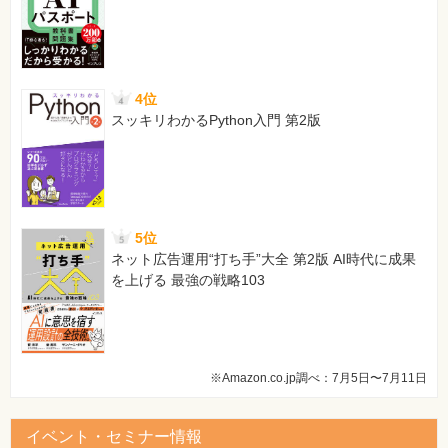
4位
スッキリわかるPython入門 第2版
5位
ネット広告運用“打ち手”大全 第2版 AI時代に成果
を上げる 最強の戦略103
※Amazon.co.jp調べ：7月5日〜7月11日
イベント・セミナー情報