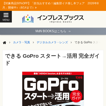
【対象商品50%OFF】「担当おすすめ！編集部イチ推し本フェア 2026年8
月」開催中♪（8/14まで）
MENU
ト
ッ
MdN BOOKSはこちら
››
プ
ペ
ー
カメラ・写真
デジタルカメラ・レンズ
できる GoPro スター
ジ
パ
ソ
できる GoPro スタート→活用 完全ガイ
コ
ン
ド
ソ
フ
ト
モ
バ
イ
ル・
ス
マ
ー
ト