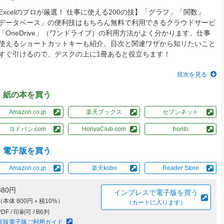
Excelのプロが厳選！ 仕事に使える200の技】「グラフ」「関数」
データベース」の便利技はもちろん無料で利用できるクラウドサービ
「OneDrive」（ワンドライブ）の利用方法がよく分かります。仕事
使えるショートカットキーも紹介。目次と関連ワザから知りたいこと
すぐ引けるので、デスクの上に1冊あると役立ちます！
目次を見る
紙の本を買う
Amazon.co.jp
楽天ブックス
セブンネット
ヨドバシ.com
HonyaClub.com
honto
電子版を買う
Amazon.co.jp
楽天kobo
Reader Store
880円
インプレスで電子版を買う
（本体 800円＋税10%）
（カートに入ります）
PDF / 印刷可 / B6判
直販電子版ご利用ガイド