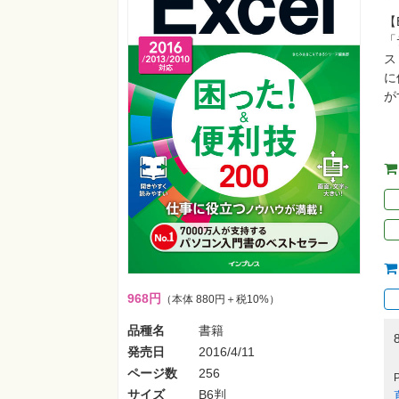
【
「
ス
に
が
968円
（本体 880円＋税10%）
品種名
書籍
発売日
2016/4/11
ページ数
256
サイズ
B6判