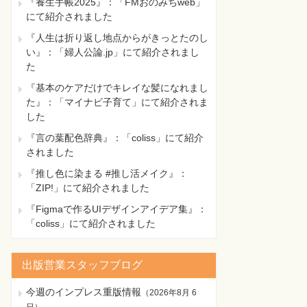
『養生手帳2025』：「FMおのみちweb」
にて紹介されました
『人生は折り返し地点からがきっとたのし
い』：「婦人公論.jp」にて紹介されまし
た
『基本のケアだけでキレイな髪になれまし
た』：「マイナビ子育て」にて紹介されま
した
『言の葉配色辞典』：「coliss」にて紹介
されました
『推し色に染まる #推し活メイク』：
「ZIP!」にて紹介されました
『Figmaで作るUIデザインアイデア集』：
「coliss」にて紹介されました
出版営業スタッフブログ
今週のインプレス重版情報
（
2026年8月 6