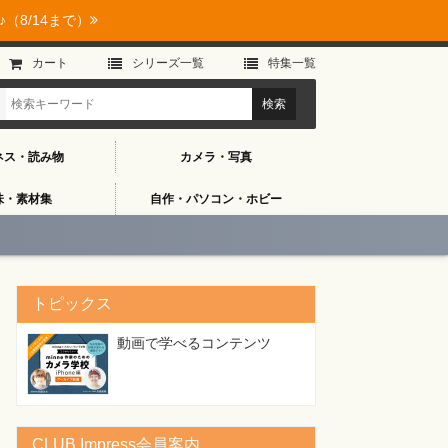
（8/14まで）
カート
シリーズ⼀覧
特集⼀覧
ネス・読み物
カメラ・写真
味・素材集
自作・パソコン・ホビー
トピックス
動画で学べるコンテンツ
CLUB Impress会員案内