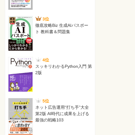
3位
徹底攻略Biz 生成AIパスポー
ト 教科書＆問題集
4位
スッキリわかるPython入門 第
2版
5位
ネット広告運用“打ち手”大全
第2版 AI時代に成果を上げる
最強の戦略103