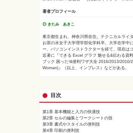
著者プロフィール
◎ きたみ あきこ
東京都生まれ、神奈川県在住。テクニカルライ
お茶の水女子大学理学部化学科卒。大学在学中
ー、パソコンインストラクターを経て、現在は
近著に『できる Excel グラフ 魅せる&伝わる資料作
ブック 困った!&便利ワザ大全 2016/2013/2010/2
Woman)』（以上、インプレス）などがある。
目次
第1章 基本機能と入力の快適技
第2章 セルの編集とワークシートの技
第3章 書式やスタイルの便利技
第4章 印刷の便利技