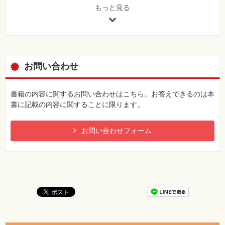
を実行しておきましょう。
もっと見る
[正]
18ページを参考にして、練習用ファイルのダウンロード
を実行しておきましょう。
【 第2刷にて修正 】
お問い合わせ
111ページ 手順4操作2～7
[誤]
操作2 ［隠す］を接続
書籍の内容に関するお問い合わせはこちら。お答えできるのは本
操作3 ［コスチュームを「あな」にする］を接続
書に記載の内容に関することに限ります。
操作4 「もぐらくん」に変更
操作5 表示する］を接続
お問い合わせフォーム
操作6 ［制御］カテゴリーをクリック
操作7 ［［1］秒待つ］を接続
[正]
操作2 ［コスチュームを「あな」にする］を接続
操作3 「もぐらくん」に変更
操作4 ［制御］カテゴリーをクリック
操作5 ［［1］秒待つ］を接続