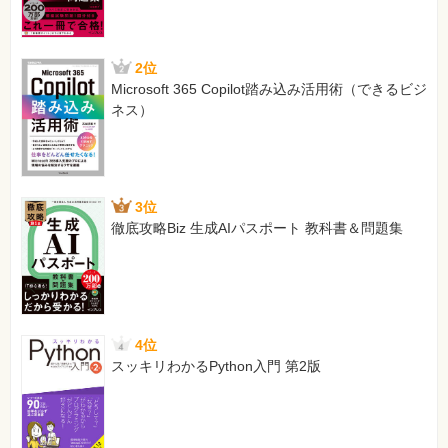
備考：
正しいコードは上記となります。以降の該当箇所も同様
2位
です。
Microsoft 365 Copilot踏み込み活用術（できるビジ
【 第2刷にて修正 】
ネス）
219ページ 公開ページURL
[誤]
https://scratch.mit.edu/projects/163699211/
3位
[正]
徹底攻略Biz 生成AIパスポート 教科書＆問題集
https://scratch.mit.edu/projects/165564471/
【 第3刷にて修正 】
256ページ 付録 コード一覧 第6章 もぐらたたきを作ろ
う コード画面（左）
[誤]
4位
-
スッキリわかるPython入門 第2版
[正]