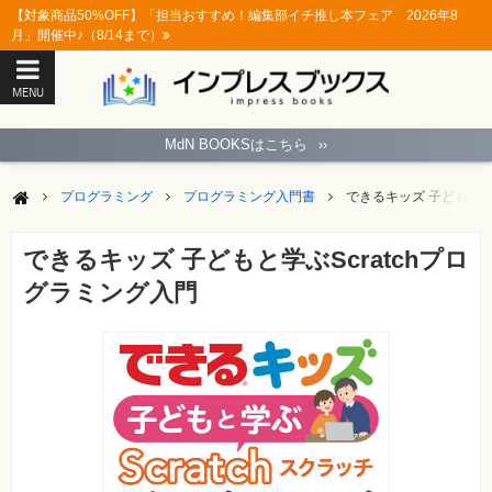
【対象商品50%OFF】「担当おすすめ！編集部イチ推し本フェア 2026年8
月」開催中♪（8/14まで）
MENU
ト
ッ
MdN BOOKSはこちら
››
プ
ペ
ー
プログラミング
プログラミング入門書
できるキッズ 子どもと学ぶ
ジ
パ
ソ
できるキッズ 子どもと学ぶScratchプロ
コ
ン
グラミング入門
ソ
フ
ト
モ
バ
イ
ル・
ス
マ
ー
ト