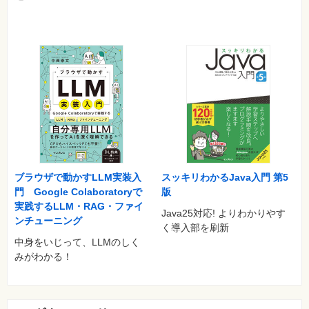
ブラウザで動かすLLM実装入
スッキリわかるJava入門 第5
門 Google Colaboratoryで
版
実践するLLM・RAG・ファイ
Java25対応! よりわかりやす
ンチューニング
く導入部を刷新
中身をいじって、LLMのしく
みがわかる！