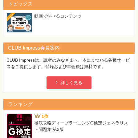
操作6 「0.2」と入力
トピックス
操作7 ［［1］秒待つ］を接続
動画で学べるコンテンツ
CLUB Impress会員案内
CLUB Impressは、読者のみなさまへ、本にまつわる各種サービ
スをご提供します。登録および年会費は無料です。
詳しく見る
ランキング
1位
徹底攻略ディープラーニングG検定ジェネラリス
ト問題集 第3版