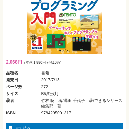
フ
ォ
ン・
SNS
Web
作
成・
マ
ー
ケ
テ
ィ
ン
2,068円
（本体 1,880円＋税10%）
グ
品種名
書籍
ビ
発売日
2017/7/13
ジ
ネ
ページ数
272
ス・
読
サイズ
B5変形判
み
物
著者
竹林 暁 著/澤田 千代子 著/できるシリーズ
編集部 著
ISBN
9784295001317
カ
メ
ラ・
写
試し読み