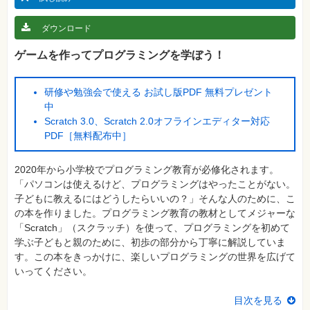
真
ダウンロード
資
格
試
ゲームを作ってプログラミングを学ぼう！
験
プ
研修や勉強会で使える お試し版PDF 無料プレゼント
ロ
グ
中
ラ
Scratch 3.0、Scratch 2.0オフラインエディター対応
ミ
ン
PDF［無料配布中］
グ
ネ
2020年から小学校でプログラミング教育が必修化されます。
ッ
「パソコンは使えるけど、プログラミングはやったことがない。
ト
ワ
子どもに教えるにはどうしたらいいの？」そんな人のために、こ
ー
の本を作りました。プログラミング教育の教材としてメジャーな
ク・
テ
「Scratch」（スクラッチ）を使って、プログラミングを初めて
ク
学ぶ子どもと親のために、初歩の部分から丁寧に解説していま
ノ
ロ
す。この本をきっかけに、楽しいプログラミングの世界を広げて
ジ
いってください。
ー
趣
目次を見る
味・