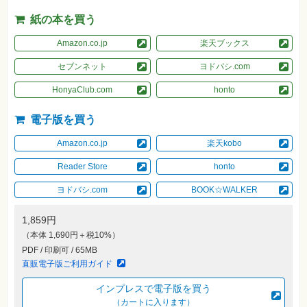
素
材
紙の本を買う
集
Amazon.co.jp
楽天ブックス
自
作・
パ
セブンネット
ヨドバシ.com
ソ
コ
HonyaClub.com
honto
ン・
ホ
ビ
電子版を買う
ー
Amazon.co.jp
楽天kobo
Club
Reader Store
honto
Impress
ロ
グ
ヨドバシ.com
BOOK☆WALKER
イ
ン
1,859円
カ
（本体 1,690円＋税10%）
ー
PDF / 印刷可 / 65MB
ト
直販電子版ご利用ガイド
シ
リ
インプレスで電子版を買う
ー
（カートに入ります）
ズ