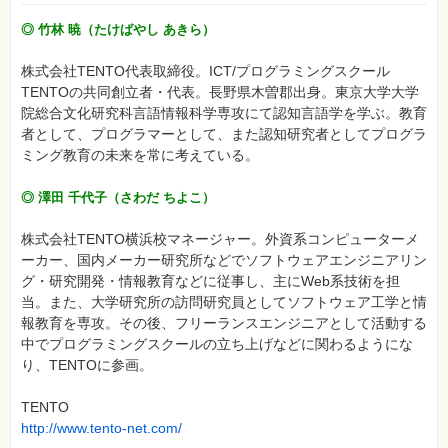
◎ 竹林 暁（たけばやし あきら）
株式会社TENTO代表取締役。ICT/プログラミングスクール
TENTOの共同創立者・代表。長野県木曽郡出身。東京大学大学
院総合文化研究科言語情報科学専攻にて認知言語学を学ぶ。教育
者として、プログラマーとして、また認知研究者としてプログラ
ミング教育の未来を常に考えている。
◎ 澤田 千代子（さわだ ちよこ）
株式会社TENTO横浜校マネージャー。外資系コンピューターメ
ーカー、国内メーカー研究所などでソフトウェアエンジニアリン
グ・研究開発・情報教育などに従事し、主にWeb系技術を担
当。また、大学研究所の訪問研究員としてソフトウェア工学と情
報教育を専攻。その後、フリーランスエンジニアとして活動する
中でプログラミングスクールの立ち上げなどに関わるようにな
り、TENTOに参画。
TENTO
http://www.tento-net.com/