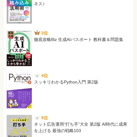
ネス）
3位
徹底攻略Biz 生成AIパスポート 教科書＆問題集
4位
スッキリわかるPython入門 第2版
5位
ネット広告運用“打ち手”大全 第2版 AI時代に成果
を上げる 最強の戦略103