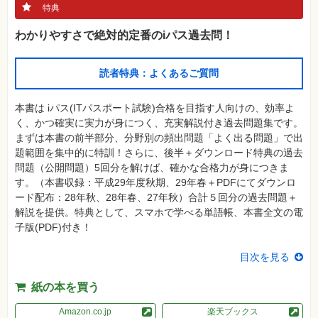
格
特典
試
験
わかりやすさで絶対的定番のiパス過去問！
プ
ロ
グ
読者特典：よくあるご質問
ラ
ミ
ン
本書は iパス(ITパスポート試験)合格を目指す人向けの、効率よ
グ
く、かつ確実に実力が身につく、充実解説付き過去問題集です。
ネ
まずは本書の前半部分、分野別の頻出問題「よく出る問題」で出
ッ
題範囲を集中的に特訓！さらに、後半＋ダウンロード特典の過去
ト
ワ
問題（公開問題）5回分を解けば、確かな合格力が身につきま
ー
す。（本書収録：平成29年度秋期、29年春＋PDFにてダウンロ
ク・
テ
ード配布：28年秋、28年春、27年秋）合計５回分の過去問題＋
ク
解説を提供。特典として、スマホで学べる単語帳、本書全文の電
ノ
ロ
子版(PDF)付き！
ジ
ー
目次を見る
趣
味・
紙の本を買う
素
材
集
Amazon.co.jp
楽天ブックス