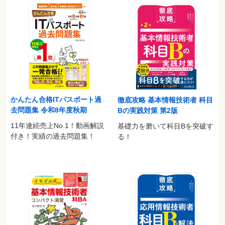
索引
過去問題の解答一覧と答案用紙
※Webダウンロードでプラスご提供する過去問題
ITパスポート試験
平成29年度 春期
かんたん合格ITパスポート過
徹底攻略 基本情報技術者 科目
去問題集 令和8年度秋期
Bの実践対策 第2版
平成28年度 秋期
11年連続売上No.1！動画解説
基礎力を磨いて科目Bを突破す
付き！実績の過去問題集！
る！
平成28年度 春期
平成27年度 秋期
平成27年度 春期