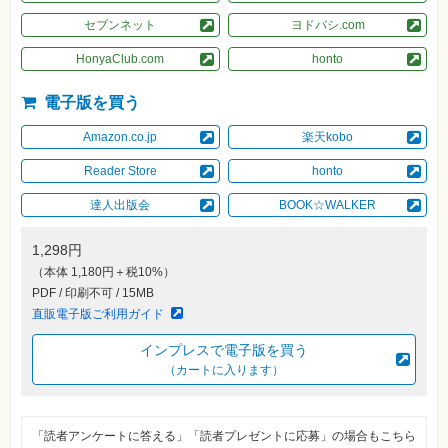
自
セブンネット
ヨドバシ.com
作・
パ
HonyaClub.com
honto
ソ
コ
ン・
電子版を買う
ホ
ビ
ー
Amazon.co.jp
楽天kobo
Reader Store
honto
Club
Impress
達人出版会
BOOK☆WALKER
ロ
グ
イ
1,298円
ン
（本体 1,180円＋税10%）
カ
PDF / 印刷不可 / 15MB
ー
直販電子版ご利用ガイド
ト
インプレスで電子版を買う
シ
リ
（カートに入ります）
ー
ズ
⼀
覧
「読者アンケートに答える」「読者プレゼントに応募」の場合もこちら