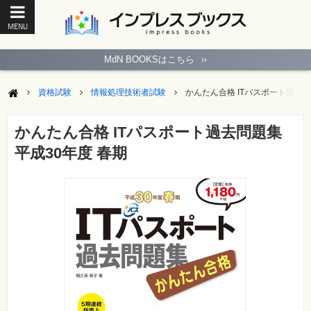
MENU
ト
ッ
MdN BOOKSはこちら
››
プ
ペ
ー
資格試験
情報処理技術者試験
かんたん合格 ITパスポート過去問
ジ
パ
ソ
かんたん合格 ITパスポート過去問題集
コ
ン
平成30年度 春期
ソ
フ
ト
モ
バ
イ
ル・
ス
マ
ー
ト
フ
ォ
ン・