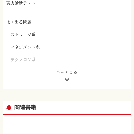
実力診断テスト
よく出る問題
ストラテジ系
マネジメント系
テクノロジ系
もっと見る
過去問題
平成29年度秋期
平成29年度春期
関連書籍
表計算ソフトの機能・用語