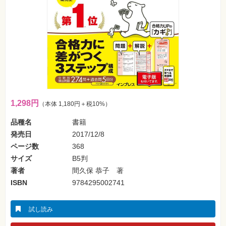
SNS
Web
作
成・
マ
ー
ケ
テ
ィ
ン
グ
1,298円
（本体 1,180円＋税10%）
ビ
ジ
品種名
書籍
ネ
ス・
発売日
2017/12/8
読
み
ページ数
368
物
サイズ
B5判
著者
間久保 恭子 著
カ
メ
ISBN
9784295002741
ラ・
写
真
試し読み
資