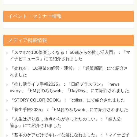
[誤]
>>> # エントロピーを指標とする
[正]
イベント・セミナー情報
>>> # ジニ不純度を指標とする
【 第3刷にて修正 】
98ページ 本文9行目（コラム下の本文2段落目の3行目）
メディア掲載情報
[誤]
その方法については第5章で説明する
『スマホで100倍楽しくなる！ 50歳からの推し活入門』：「マ
[正]
イナビニュース」にて紹介されました
その方法については第6章で説明する
『売れる！ EC事業の経営・運営』：「通販新聞」にて紹介さ
【 第3刷にて修正 】
れました
99ページ コードの2行目（コメント部分）
『推し活ライフ手帳2025』：「日経プラスワン」「news
[誤]
every.」「FMおのみちweb」「DayDay.」にて紹介されました
>>> # エントロピーを指標とする
『STORY COLOR BOOK』：「coliss」にて紹介されました
[正]
>>> # ジニ不純度を指標とする
『養生手帳2025』：「FMおのみちweb」にて紹介されました
【 第3刷にて修正 】
『人生は折り返し地点からがきっとたのしい』：「婦人公
論.jp」にて紹介されました
136ページ コードの6-7行目
『基本のケアだけでキレイな髪になれました』：「マイナビ子
[誤]