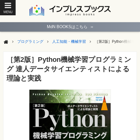
MENU
ト
ッ
MdN BOOKSはこちら
››
プ
ペ
ー
プログラミング
人工知能・機械学習
［第2版］Python機械
ジ
パ
ソ
［第2版］Python機械学習プログラミン
コ
ン
グ 達人データサイエンティストによる
ソ
フ
理論と実践
ト
モ
バ
イ
ル・
ス
マ
ー
ト
フ
ォ
ン・