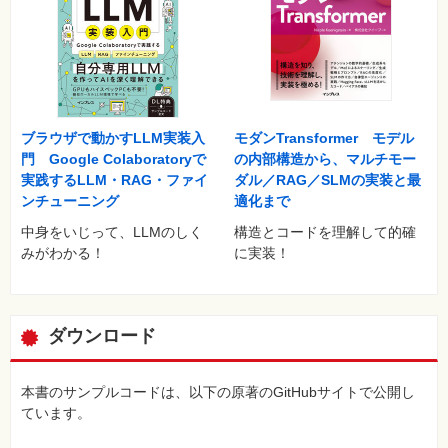
……
第10章 回帰分析―連続値をとる目的変数の予測
線形回帰
Housingデータセットの探索
……
ブラウザで動かすLLM実装入
モダンTransformer モデル
第11章 クラスタ分析―ラベルなしデータの分析
門 Google Colaboratoryで
の内部構造から、マルチモー
k-means法を使った類似度によるオブジェクトのグループ化
実践するLLM・RAG・ファイ
ダル／RAG／SLMの実装と最
クラスタを階層木として構成する
ンチューニング
適化まで
……
中身をいじって、LLMのしく
構造とコードを理解して的確
みがわかる！
に実装！
第12章 多層人工ニューラルネットワークを一から実装
人工ニューラルネットワークによる複雑な関数のモデル化
手書きの数字を分類する
…省略
ダウンロード
第13章 ニューラルネットワークのトレーニングをTensorFlow
で並列化
本書のサンプルコードは、以下の原著のGitHubサイトで公開し
TensorFlowとトレーニングの性能
ています。
TensorFlowの高レベルAPI：ニューラルネットワークの効率的な
トレーニング