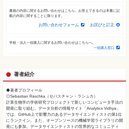
自
作・
書籍の内容に関するお問い合わせはこちら。お答えできるのは本書に記
パ
載の内容に関することに限ります。
ソ
コ
お問い合わせフォーム
お詫びと訂正
ン・
ホ
ビ
ー
学校・法人一括購入に関するお問い合わせはこちらへ。
一括購入窓口
Club
Impress
ロ
グ
イ
著者紹介
ン
カ
ー
◆著者プロフィール
ト
◎Sebastian Raschka（セバスチャン・ラシュカ）
計算生物学の学術研究プロジェクトで新しいコンピュータ手法の
シ
リ
開発に取り組む。データ分析の情報サイト「Analytics Vidhya」
ー
では、GitHub上で影響力のあるデータサイエンティストの第1位
ズ
⼀
にランクイン。また、オープンソースの機械学習ライブラリの開
覧
発にも参加。データサイエンティストの世界的なコミュニティ