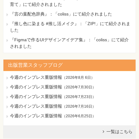
育て」にて紹介されました
>>> print('Number of samples that meet this criterion:',
X_selected.shape[0])
『言の葉配色辞典』：「coliss」にて紹介されました
Number of samples that meet this criterion: 124
『推し色に染まる #推し活メイク』：「ZIP!」にて紹介されま
[正]
した
>>> print('Number of features that meet this threshold
criterion:', X_selected.shape[1])
『Figmaで作るUIデザインアイデア集』：「coliss」にて紹介
Number of features that meet this threshold criterion: 5
されました
【 第3刷にて修正 】
147ページ ページ上のnotesコラムの末尾。左から2つ目の式
出版営業スタッフブログ
で転置記号を追加
[誤]
今週のインプレス重版情報
（
2026年8月 6日
）
-vΣ
今週のインプレス重版情報
（
2026年7月30日
）
[正]
-v^TΣ
今週のインプレス重版情報
（
2026年7月23日
）
今週のインプレス重版情報
（
2026年7月16日
）
【 第5刷にて修正 】
今週のインプレス重版情報
（
2026年6月25日
）
165ページ 式5.3.9の3つ目の式
一覧はこちら
[誤]