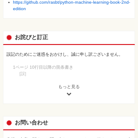
https://github.com/rasbt/python-machine-learning-book-2nd-
……
edition
第14章 TensorFlowのメカニズムと機能
TensorFlowの主な特徴
TensorFlowの階数とテンソル
お詫びと訂正
……
第15章 画像の分類―ディープ畳み込みニューラルネットワー
誤記のためにご迷惑をおかけし、誠に申し訳ございません。
ク
畳み込みニューラルネットワークの構成要素
1ページ 10行目以降の箇条書き
畳み込みニューラルネットワークの構築
[誤]
……
●機械学習の一般概念（1.1節）
●3種類の学習と基本用語（1.2～1.6節）
もっと見る
第16章 系列データのモデル化―リカレントニューラルネット
●機械学習システムをうまく設計するための構成要素
ワーク
（1.7/1.8節）
系列データ
●データ解析と機械学習のためのPythonのインストールと
リカレントニューラルネットワーク：シーケンスモデルの構築
セットアップ（1.9節）
多層RNNの実装：TensorFlowでのシーケンスモデルの構築
[正]
お問い合わせ
……
●機械学習の一般概念（1.1節）
●3種類の学習と基本用語（1.2～1.3節）