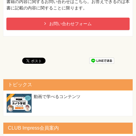
●機械学習システムをうまく設計するための構成要素（1.4
書籍の内容に関するお問い合わせはこちら。お答えできるのは本
節）
書に記載の内容に関することに限ります。
●データ解析と機械学習のためのPythonのインストールと
セットアップ（1.5節）
お問い合わせフォーム
【 第2刷にて修正 】
22ページ ページ下の脚注※18の末尾
[誤]
予測値を負の方向に向かわせる。
[正]
結果的に予測値を正の方向に向かわせる。
【 第5刷にて修正 】
28ページ ページ下の脚注※24
トピックス
[誤]
MISD（Multiple Instruction Multiple Data）
動画で学べるコンテンツ
[正]
MISD（Multiple Instruction Single Data）
【 第5刷にて修正 】
CLUB Impress会員案内
30ページ コードの5行目（コメント）。
[誤]