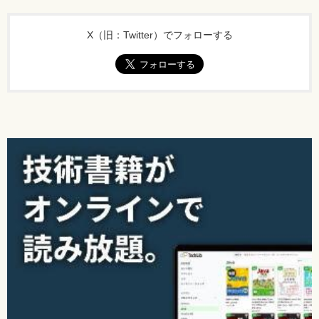
λを1/nに変更
[正]
X（旧：Twitter）でフォローする
【 第5刷にて修正 】
165ページ ページ下の※16内の式。式5.3.9訂正による派生。
[誤]
※16の式を下記のように訂正
[正]
【 第5刷にて修正 】