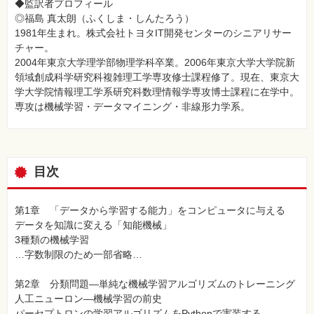
◆監訳者プロフィール
◎福島 真太朗（ふくしま・しんたろう）
1981年生まれ。株式会社トヨタIT開発センターのシニアリサー
チャー。
2004年東京大学理学部物理学科卒業。2006年東京大学大学院新
領域創成科学研究科複雑理工学専攻修士課程修了。現在、東京大
学大学院情報理工学系研究科数理情報学専攻博士課程に在学中。
専攻は機械学習・データマイニング・非線形力学系。
目次
第1章 「データから学習する能力」をコンピュータに与える
データを知識に変える「知能機械」
3種類の機械学習
…字数制限のため一部省略…
第2章 分類問題―単純な機械学習アルゴリズムのトレーニング
人工ニューロン―機械学習の前史
パーセプトロンの学習アルゴリズムをPythonで実装する