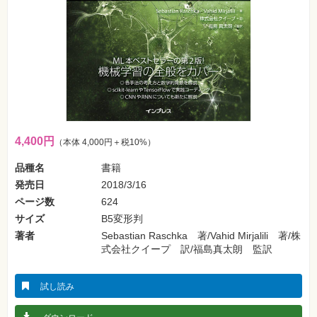
SNS
Web
作
成・
マ
ー
ケ
テ
ィ
ン
グ
4,400円
（本体 4,000円＋税10%）
ビ
ジ
品種名
書籍
ネ
ス・
発売日
2018/3/16
読
ページ数
624
み
物
サイズ
B5変形判
著者
Sebastian Raschka 著/Vahid Mirjalili 著/株
カ
式会社クイープ 訳/福島真太朗 監訳
メ
ラ・
写
真
試し読み
資