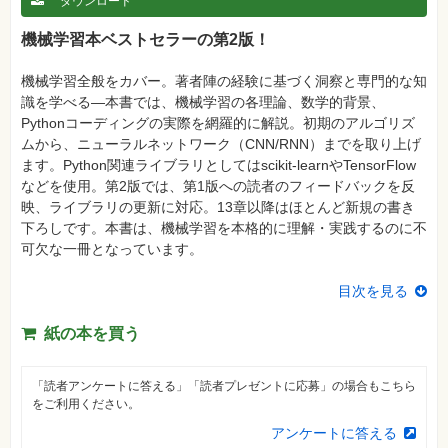
ダウンロード
格
試
機械学習本ベストセラーの第2版！
験
プ
機械学習全般をカバー。著者陣の経験に基づく洞察と専門的な知
ロ
識を学べる―本書では、機械学習の各理論、数学的背景、
グ
ラ
Pythonコーディングの実際を網羅的に解説。初期のアルゴリズ
ミ
ムから、ニューラルネットワーク（CNN/RNN）までを取り上げ
ン
グ
ます。Python関連ライブラリとしてはscikit-learnやTensorFlow
などを使用。第2版では、第1版への読者のフィードバックを反
ネ
ッ
映、ライブラリの更新に対応。13章以降はほとんど新規の書き
ト
下ろしです。本書は、機械学習を本格的に理解・実践するのに不
ワ
ー
可欠な一冊となっています。
ク・
テ
ク
目次を見る
ノ
ロ
ジ
紙の本を買う
ー
趣
「読者アンケートに答える」「読者プレゼントに応募」の場合もこちら
味・
をご利用ください。
素
材
アンケートに答える
集