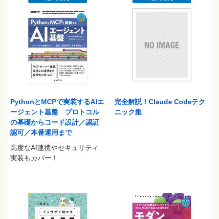
……
第6章 モデルの評価とハイパーパラメータのチューニングのベ
ストプラクティス
パイプラインによるワークフローの効率化
k分割交差検証を使ったモデルの性能の評価
……
第7章 アンサンブル学習―異なるモデルの組み合わせ
アンサンブルによる学習
PythonとMCPで実装するAIエ
完全解説！Claude Codeテク
多数決による分類器の結合
ージェント基盤 プロトコル
ニック集
……
の基礎からコード設計／認証
認可／本番運用まで
第8章 機械学習の適用1―感情分析
高度なAI連携やセキュリティ
IMDbの映画レビューデータセットでのテキスト処理
実装もカバー！
BoWモデルの紹介
……
第9章 機械学習の適用2―Webアプリケーション
学習済みのscikit-learn推定器をシリアライズする
データストレージとしてSQLiteデータベースを設定する