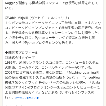
特
Kaggleが開催する機械学習コンテストでは優秀な結果を出して
集
いる。
⼀
覧
◎Vahid Mirjalili（ヴァヒド・ミルジャリリ）
ミシガン大学コンピュータサイエンス工学科に在籍。さまざまな
コンピュータビジョンプロジェクトで機械学習の応用研究に携わ
る。分子構造の大規模計算シミュレーションの手法を開発したこ
とで博士号を取得。Pythonコーディングで驚異的な経験を積
み、同大学でPythonプログラミングを教える。
◆翻訳者プロフィール
◎株式会社クイープ
1995年、米国サンフランシスコに設立。コンピュータシステム
の開発、ローカライズ、コンサルティングを手がけている。
2001年に日本法人を設立。主な訳書に、『Machine Learning実
践の極意 機械学習システム構築の勘所をつかむ!』『TensorFlow
機械学習クックブック Pythonベースの活用レシピ60+』『Scala
関数型デザイン&プログラミング―Scalazコントリビューターに
よる関数型徹底ガイド』などがある（いずれもインプレス発
行）。
www.quipu.co.jp