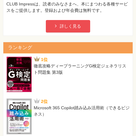
CLUB Impressは、読者のみなさまへ、本にまつわる各種サービ
>>> # Iris-setosaを-1, Iris-virginicaを1に変換
スをご提供します。登録および年会費は無料です。
[正]
>>> # Iris-setosaを-1, Iris-versicolorを1に変換
【 第3刷にて修正 】
詳しく見る
53ページ 本文6行目
[誤]
ランキング
「がく片の長さ」と「花びらの長さ」を
[正]
1位
「花びらの長さ」と「花びらの幅」を
徹底攻略ディープラーニングG検定ジェネラリス
【 第3刷にて修正 】
ト問題集 第3版
56ページ ページ中央のnotesコラム内 本文2行目の末尾
[誤]
、第5章で説明する。
[正]
2位
、第6章で説明する。
Microsoft 365 Copilot踏み込み活用術（できるビジ
【 第2刷にて修正 】
ネス）
80ページ 3.4.3項の本文1-2行目
[誤]