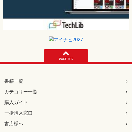
177ページ ページ下の罫囲みコード。下から2行目
[誤]
return k.dot(alphas / lambdas)
[正]
return k.dot(alphas / np.sqrt(lambdas))
216ページ 式7.1.3
[誤]
0.25
[正]
PAGE TOP
ε
【 第2刷にて修正 】
216ページ 式7.1.4
書籍一覧
[誤]
カテゴリー一覧
ε
[正]
購入ガイド
0.25
【 第2刷にて修正 】
一括購入窓口
書店様へ
219ページ 網掛け部分の下にある本文の2行目
[誤]