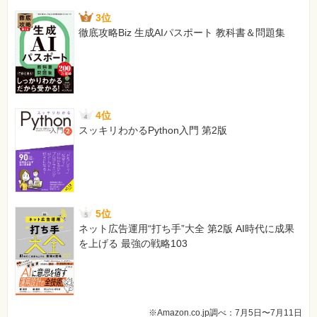
scikit-learnのPerceptronクラスとLogisticRegressionクラ
3位
スは
徹底攻略Biz 生成AIパスポート 教科書＆問題集
[正]
scikit-learnのLogisticRegressionクラスは
【 第3刷にて修正 】
90ページ ページ下の※36
[誤]
4位
クラスに所属すると予測するとしたときに、
スッキリわかるPython入門 第2版
[正]
クラスに所属すると予測したときに、
【 第5刷にて修正 】
94ページ 3.6.2項の本文3行目（ページなかほど）
5位
[誤]
ネット広告運用“打ち手”大全 第2版 AI時代に成果
不純度の条件としてエントロピーを使って
を上げる 最強の戦略103
[正]
不純度の条件としてジニ不純度を使って
【 第3刷にて修正 】
94ページ コードの2行目（コメント部分）
※Amazon.co.jp調べ：7月5日〜7月11日