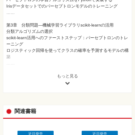
Irisデータセットでのパーセプトロンモデルのトレーニング
……
第3章 分類問題―機械学習ライブラリscikit-learnの活用
分類アルゴリズムの選択
scikit-learn活用へのファーストステップ：パーセプトロンのトレ
ーニング
ロジスティック回帰を使ってクラスの確率を予測するモデルの構
築
……
第4章 データ前処理―よりよいトレーニングセットの構築
もっと見る
欠測データへの対処
カテゴリデータの処理
データセットをトレーニングデータセットとテストデータセット
に分割する
……
関連書籍
第5章 次元削減でデータを圧縮する
主成分分析による教師なし次元削減
線形判別分析による教師ありデータ圧縮
近日発売
近日発売