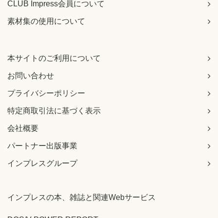
CLUB Impress会員について
ベース分類器からなるアンサンブルCj（j∈{0, 1}）があ
り、…
素材集の使用について
[正]
ベース分類器からなるアンサンブルCj（j∈{1, 2, 3}）があ
り、…
本サイトのご利用について
【 第3刷にて修正 】
お問い合わせ
224ページ 7.2.2の本文4行目
[誤]
プライバシーポリシー
さらに、分類問題を難しくするために、「がく片の長さ」
と
特定商取引法に基づく表示
[正]
会社概要
さらに、分類問題を難しくするために、「がく片の幅」と
【 第3刷にて修正 】
パートナー出版事業
229ページ 本文3行目
インプレスグループ
[誤]
がく片の長さ（Sepal width）が1以上の場合に
[正]
インプレスの本、雑誌と関連Webサービス
がく片の幅（Sepal width）が1以上の場合に
【 第3刷にて修正 】