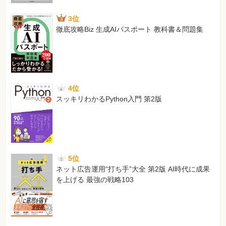
4Fe＋3O_2→2Fe2O_2
3位
酸化銅（赤さび）
徹底攻略Biz 生成AIパスポート 教科書＆問題集
[正]
Fe＋O_2→2FeO
酸化鉄（赤さび）
備考：
「_2」は下付きの「2」
4位
188ページ 右段の図、上から3つ目の「分解燃焼」イラスト
スッキリわかるPython入門 第2版
の中の文字
[誤]
木炭／石炭
[正]
木材／石炭
5位
ネット広告運用“打ち手”大全 第2版 AI時代に成果
236ページ 本文最終行（コンマ位置）
を上げる 最強の戦略103
[誤]
20,00ℓです。
[正]
2,000ℓです。