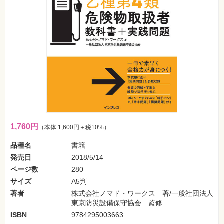
フ
ォ
ン・
SNS
Web
作
成・
マ
ー
ケ
テ
ィ
ン
グ
1,760円
（本体 1,600円＋税10%）
ビ
ジ
品種名
書籍
ネ
ス・
発売日
2018/5/14
読
み
ページ数
280
物
サイズ
A5判
著者
株式会社ノマド・ワークス 著/一般社団法人
カ
東京防災設備保守協会 監修
メ
ラ・
ISBN
9784295003663
写