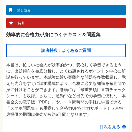
真
試し読み
資
格
試
特典
験
効率的に合格力が身につくテキスト＆問題集
プ
ロ
グ
ラ
読者特典：よくあるご質問
ミ
ン
グ
本書は、忙しい社会人が効率的かつ、安心して学習できるよう
ネ
に、出題傾向を徹底分析し、よく出題されるポイントを中心に解
ッ
説を行っています。本試験に近い実践的な問題を多数収録し、覚
ト
ワ
えた内容をすぐに試す構成により、合格に必要な知識を短期間で
ー
身に付けることができます。巻頭には「最重要項目直前チェック
ク・
テ
シート」も収録。さらに、通勤中など出先での学習に便利な「本
ク
書全文の電子版（PDF）」や、すき間時間の手軽に学習できる
ノ
ロ
「スマホ問題集」も用意して合格力UPを全力サポート！（※特
ジ
典提供の期間は発売から約5年間となります）
ー
趣
目次を見る
味・