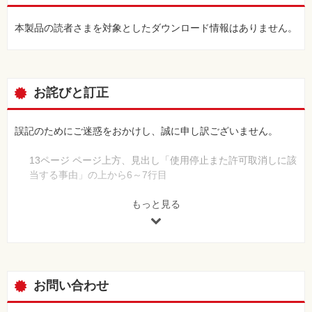
本製品の読者さまを対象としたダウンロード情報はありません。
お詫びと訂正
誤記のためにご迷惑をおかけし、誠に申し訳ございません。
13ページ ページ上方、見出し「使用停止また許可取消しに該
当する事由」の上から6～7行目
[誤]
[ ⑥ ]の実施、[ ⑦ ]を作成・保存していなかったとき
もっと見る
[正]
[ ⑥ ]の実施や[ ⑦ ]の作成・保存をしていなかったとき
23ページ 「暗記しよう！」2行目
[誤]
お問い合わせ
等以外の場合で貯蔵し、
[正]