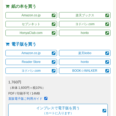
素
材
紙の本を買う
集
Amazon.co.jp
楽天ブックス
自
作・
セブンネット
ヨドバシ.com
パ
ソ
コ
HonyaClub.com
honto
ン・
ホ
ビ
電子版を買う
ー
Amazon.co.jp
楽天kobo
Club
Reader Store
honto
Impress
ロ
ヨドバシ.com
BOOK☆WALKER
グ
イ
ン
1,760円
カ
（本体 1,600円＋税10%）
ー
PDF / 印刷不可 / 14MB
ト
直販電子版ご利用ガイド
シ
リ
インプレスで電子版を買う
ー
（カートに入ります）
ズ