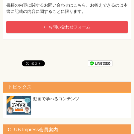
等以外の場所で貯蔵し、
書籍の内容に関するお問い合わせはこちら。お答えできるのは本
書に記載の内容に関することに限ります。
49ページ ページ上方、「試験ではこう出る3」04の解説、
「合格のツボ」Eの説明1行目
お問い合わせフォーム
[誤]
変更工事にかかかる部分以外の部分の……
[正]
変更工事にかかわる部分以外の部分の……
69ページ ページ上部、「重要」使用停止命令に該当する事項
の囲み内1行目
[誤]
危険物の貯蔵・取扱基準遵守命令（69ページ）
[正]
トピックス
危険物の貯蔵・取扱基準遵守命令（67ページ）
動画で学べるコンテンツ
88ページ 「暗記しよう！」一番下の穴埋め問題、右側の答え
[誤]
6m
[正]
CLUB Impress会員案内
6