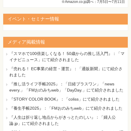
※Amazon.co.jp調べ：7月5日〜7月11日
264ページ 問16
[誤]
④ 沸点の高い液体ほど蒸発しやすい。
イベント・セミナー情報
[正]
④ 沸点の低い液体ほど蒸発しやすい。
メディア掲載情報
『スマホで100倍楽しくなる！ 50歳からの推し活入門』：「マ
イナビニュース」にて紹介されました
『売れる！ EC事業の経営・運営』：「通販新聞」にて紹介さ
れました
『推し活ライフ手帳2025』：「日経プラスワン」「news
every.」「FMおのみちweb」「DayDay.」にて紹介されました
『STORY COLOR BOOK』：「coliss」にて紹介されました
『養生手帳2025』：「FMおのみちweb」にて紹介されました
『人生は折り返し地点からがきっとたのしい』：「婦人公
論.jp」にて紹介されました