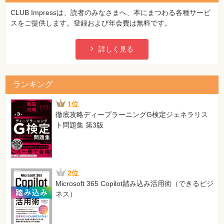
CLUB Impressは、読者のみなさまへ、本にまつわる各種サービ
118ページ ページ中程、タンク車イラスト右下、容器の説明
スをご提供します。登録および年会費は無料です。
の文頭
[誤]
容量への詰替え
詳しく見る
[正]
容器への詰替え
ランキング
179ページ 問07の問題文4行目
[誤]
1位
～～酸素（P）＝16とする。
徹底攻略ディープラーニングG検定ジェネラリス
[正]
ト問題集 第3版
～～酸素（O）＝16とする。
179ページ 問06「合格のツボ」本文、上から2行目
[誤]
メタン11.2Lは、22.4÷11.2＝0.5モルに相当……
2位
[正]
Microsoft 365 Copilot踏み込み活用術（できるビジ
メタン11.2Lは、11.2÷22.4＝0.5モルに相当……
ネス）
182ページ ページ最下方、問12「合格のツボ」の【5】
[誤]