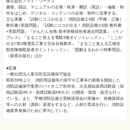
株式会社ノマド・ワークス
書籍、雑誌、マニュアルの企画・執筆・翻訳（英語）・編集・制
作をはじめ、デジタル・コンテンツの企画・制作に従事する。
主な著書：『試験にココが出る！ 消防設備士4類［甲種・乙種］
教科書+実践問題』『試験にココが出る！消防設備士6類 教科書
+実践問題』『かんたん合格 基本情報技術者過去問題集』（イン
プレス）『まるごと覚える電験3種ポイントレッスン』『ここが
出る!!第2種電気工事士完全合格教本』『まるごと覚える乙種全
類危険物取扱者ポイントレッスン』『図解まるわかり時事用語』
（新星出版社）ほか
●監修
一般社団法人東京防災設備保守協会
昭和39年より、消防用設備等の保守や工事等の業務を開始した
消防設備保守業界のパイオニア的存在。火災感知器用試験器（加
熱試験器HK-3・加煙試験器HKS-2）の開発・製造・販売も行っ
ている。また、甲種消防設備士受験講習会の実施や、各種講習会
等への人材（講師）派遣をするなど、人材の育成を行い、消防設
備業界発展のために寄与している。