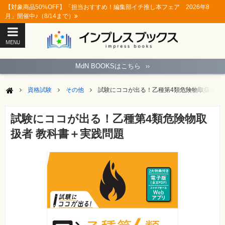
【対象商品50%OFF】「担当おすすめ！編集部イチ推し本フェア 2026年8
月」開催中♪（8/14まで）
MENU
ト
ッ
MdN BOOKSはこちら
››
プ
ペ
ー
資格試験
その他
試験にココが出る！乙種第4類危険物取扱者 
ジ
パ
ソ
試験にココが出る！乙種第4類危険物取
コ
ン
扱者 教科書＋実践問題
ソ
フ
ト
モ
バ
イ
ル・
ス
マ
ー
ト