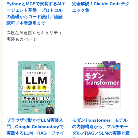
［41］データセットの読み込みからROC曲線のプロットまでを1
PythonとMCPで実装するAIエ
完全解説！Claude Codeテク
つにまとめる：UCI Breast Cancerデータセット
ージェント基盤 プロトコル
ニック集
の基礎からコード設計／認証
第6章 距離指標を使ったモデルの構築―k-means法からk近傍法
認可／本番運用まで
まで
高度なAI連携やセキュリティ
［42］k-means法を使ったデータのクラスタリング
実装もカバー！
［43］セントロイドの個数を最適化する
……
［49］k-means法を使って外れ値を検出する
［50］回帰にk近傍法（KNN）を使用する
第7章 交差検証とモデル構築後のワークフロー―モデルの選択か
ら永続化まで
［51］交差検証を使ってモデルを選択する
［52］k分割交差検証
……
［63］L1ノルムによる特徴選択
［64］joblibまたはpickleを使ってモデルを永続化する
ブラウザで動かすLLM実装入
モダンTransformer モデル
第8章 サポートベクトルマシン―線形SVMからサポートベクトル
門 Google Colaboratoryで
の内部構造から、マルチモー
回帰まで
実践するLLM・RAG・ファイ
ダル／RAG／SLMの実装と最
［65］線形SVMを使ってデータを分類する