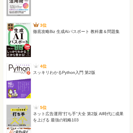
3位
徹底攻略Biz 生成AIパスポート 教科書＆問題集
4位
スッキリわかるPython入門 第2版
5位
ネット広告運用“打ち手”大全 第2版 AI時代に成果
を上げる 最強の戦略103