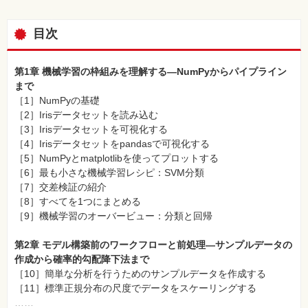
目次
第1章 機械学習の枠組みを理解する―NumPyからパイプライン
まで
［1］NumPyの基礎
［2］Irisデータセットを読み込む
［3］Irisデータセットを可視化する
［4］Irisデータセットをpandasで可視化する
［5］NumPyとmatplotlibを使ってプロットする
［6］最も小さな機械学習レシピ：SVM分類
［7］交差検証の紹介
［8］すべてを1つにまとめる
［9］機械学習のオーバービュー：分類と回帰
第2章 モデル構築前のワークフローと前処理―サンプルデータの
作成から確率的勾配降下法まで
［10］簡単な分析を行うためのサンプルデータを作成する
［11］標準正規分布の尺度でデータをスケーリングする
……