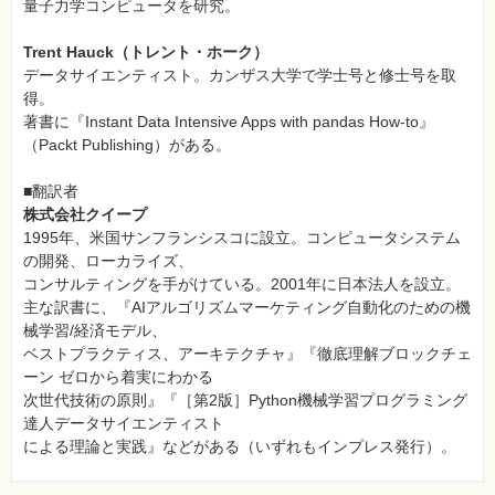
量子力学コンピュータを研究。
⼀
覧
Trent Hauck（トレント・ホーク）
特
データサイエンティスト。カンザス大学で学士号と修士号を取
集
⼀
得。
覧
著書に『Instant Data Intensive Apps with pandas How-to』
（Packt Publishing）がある。
■翻訳者
株式会社クイープ
1995年、米国サンフランシスコに設立。コンピュータシステム
の開発、ローカライズ、
コンサルティングを手がけている。2001年に日本法人を設立。
主な訳書に、『AIアルゴリズムマーケティング自動化のための機
械学習/経済モデル、
ベストプラクティス、アーキテクチャ』『徹底理解ブロックチェ
ーン ゼロから着実にわかる
次世代技術の原則』『［第2版］Python機械学習プログラミング
達人データサイエンティスト
による理論と実践』などがある（いずれもインプレス発行）。