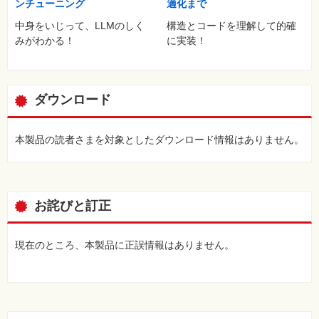
ンチューニング
適化まで
……
中身をいじって、LLMのしく
構造とコードを理解して的確
［68］サポートベクトル回帰
みがわかる！
に実装！
第9章 決定木アルゴリズムとアンサンブル学習
［69］決定木を使って基本的な分類を行う
［70］pydotを使って決定木を可視化する
ダウンロード
……
［77］アダブースト（AdaBoost）回帰器のチューニング
［78］scikit-learnでスタッキングアグリゲータを作成する
本製品の読者さまを対象としたダウンロード情報はありません。
第10章 テキスト分類と多クラス分類
［79］分類に確率的勾配降下法を使用する
［80］ナイーブベイズを使って文書を分類する
お詫びと訂正
［81］半教師あり学習によるラベル伝播法
第11章 ニューラルネットワーク
現在のところ、本製品に正誤情報はありません。
［82］パーセプトロン分類器
［83］ニューラルネットワーク：多層パーセプトロン
［84］ニューラルネットワークによるスタッキング
第12章 単純な推定器の作成