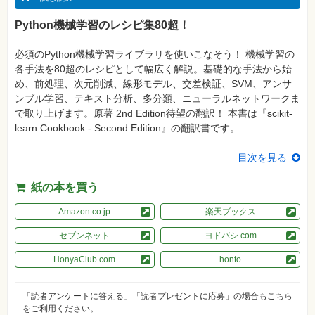
真
Python機械学習のレシピ集80超！
資
格
試
必須のPython機械学習ライブラリを使いこなそう！ 機械学習の
験
各手法を80超のレシピとして幅広く解説。基礎的な手法から始
め、前処理、次元削減、線形モデル、交差検証、SVM、アンサ
プ
ロ
ンブル学習、テキスト分析、多分類、ニューラルネットワークま
グ
で取り上げます。原著 2nd Edition待望の翻訳！ 本書は『scikit-
ラ
ミ
learn Cookbook - Second Edition』の翻訳書です。
ン
グ
目次を見る
ネ
ッ
紙の本を買う
ト
ワ
ー
Amazon.co.jp
楽天ブックス
ク・
テ
セブンネット
ヨドバシ.com
ク
ノ
ロ
HonyaClub.com
honto
ジ
ー
「読者アンケートに答える」「読者プレゼントに応募」の場合もこちら
趣
をご利用ください。
味・