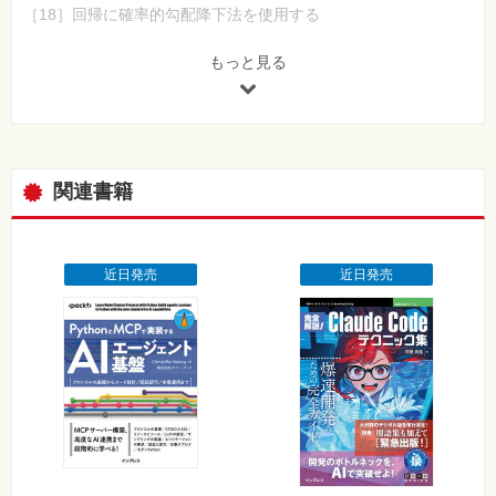
［18］回帰に確率的勾配降下法を使用する
第3章 次元削減―PCAから性能テストまで
もっと見る
［19］PCAによる次元削減
［20］分解に因子分析を使用する
……
［25］次元削減法をパイプラインでテストする
関連書籍
第4章 線形モデル―線形回帰からLARSまで
［26］直線をデータに適合させる
［27］機械学習を使って直線をデータに適合させる
……
近日発売
近日発売
［32］LARSによる正則化へのより基本的なアプローチ
第5章 ロジスティック回帰―データの読み込みからパイプライン
まで
［33］UCI Machine Learning Repositoryからデータを読み込む
［34］pandasを使ってPima Indians Diabetesデータセットを可
視化する
……
［40］コンテキストなしでROC曲線をプロットする