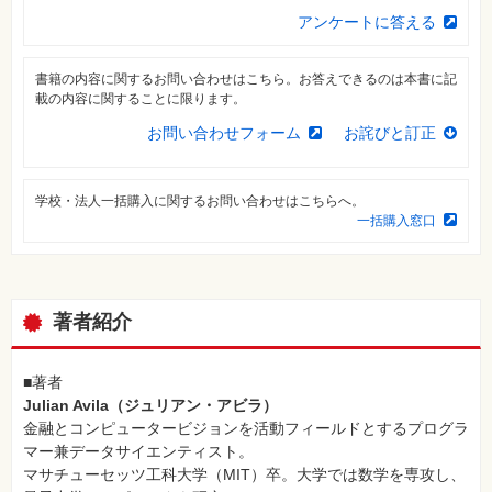
素
アンケートに答える
材
集
自
書籍の内容に関するお問い合わせはこちら。お答えできるのは本書に記
作・
載の内容に関することに限ります。
パ
ソ
お問い合わせフォーム
お詫びと訂正
コ
ン・
ホ
ビ
ー
学校・法人一括購入に関するお問い合わせはこちらへ。
一括購入窓口
Club
Impress
ロ
グ
著者紹介
イ
ン
カ
■著者
ー
ト
Julian Avila（ジュリアン・アビラ）
金融とコンピュータービジョンを活動フィールドとするプログラ
シ
マー兼データサイエンティスト。
リ
ー
マサチューセッツ工科大学（MIT）卒。大学では数学を専攻し、
ズ