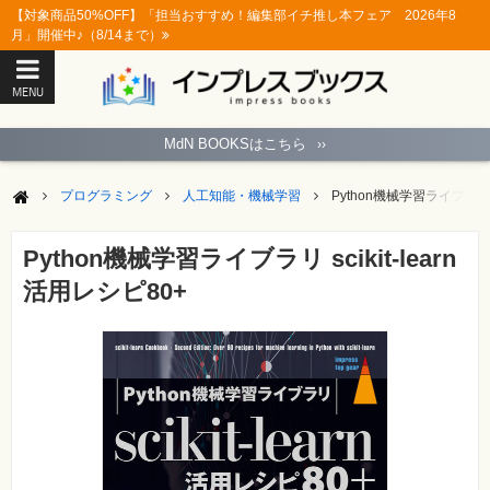
【対象商品50%OFF】「担当おすすめ！編集部イチ推し本フェア 2026年8
月」開催中♪（8/14まで）
MENU
ト
ッ
MdN BOOKSはこちら
››
プ
ペ
ー
プログラミング
人工知能・機械学習
Python機械学習ライブラリ sc
ジ
パ
ソ
Python機械学習ライブラリ scikit-learn
コ
ン
活用レシピ80+
ソ
フ
ト
モ
バ
イ
ル・
ス
マ
ー
ト