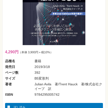
フ
ォ
ン・
SNS
Web
作
成・
マ
ー
ケ
テ
ィ
ン
4,290円
（本体 3,900円＋税10%）
グ
品種名
書籍
ビ
発売日
2019/3/18
ジ
ネ
ページ数
392
ス・
読
サイズ
B5変形判
み
物
著者
Julian Avila 著/Trent Hauck 著/株式会社ク
イープ 訳
ISBN
9784295005742
カ
メ
ラ・
写
試し読み