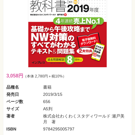
フ
ォ
ン・
SNS
Web
作
成・
マ
ー
ケ
テ
ィ
ン
グ
3,058円
（本体 2,780円＋税10%）
ビ
ジ
品種名
書籍
ネ
ス・
発売日
2019/3/15
読
み
ページ数
656
物
サイズ
A5判
著者
株式会社わくわくスタディワールド 瀬戸美
カ
月 著
メ
ラ・
ISBN
9784295005797
写