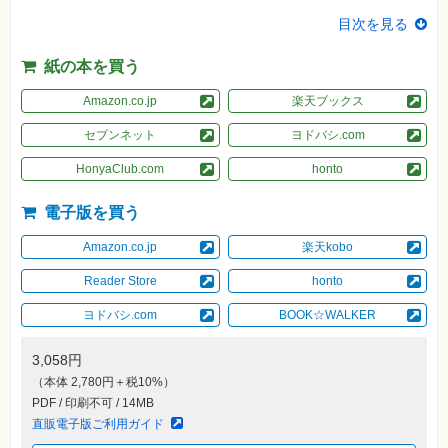
素
材
目次を見る
集
紙の本を買う
自
作・
パ
Amazon.co.jp
楽天ブックス
ソ
コ
セブンネット
ヨドバシ.com
ン・
ホ
ビ
HonyaClub.com
honto
ー
電子版を買う
Club
Amazon.co.jp
楽天kobo
Impress
ロ
グ
Reader Store
honto
イ
ン
ヨドバシ.com
BOOK☆WALKER
カ
ー
3,058円
ト
（本体 2,780円＋税10%）
シ
PDF / 印刷不可 / 14MB
リ
直販電子版ご利用ガイド
ー
ズ