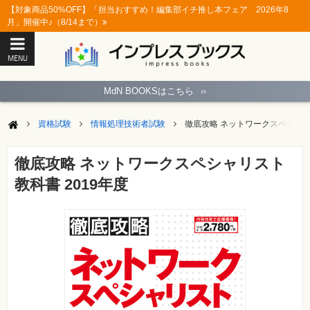
【対象商品50%OFF】「担当おすすめ！編集部イチ推し本フェア 2026年8
月」開催中♪（8/14まで）
MENU
ト
ッ
MdN BOOKSはこちら
››
プ
ペ
ー
資格試験
情報処理技術者試験
徹底攻略 ネットワークスペシャリス
ジ
パ
ソ
徹底攻略 ネットワークスペシャリスト
コ
ン
教科書 2019年度
ソ
フ
ト
モ
バ
イ
ル・
ス
マ
ー
ト