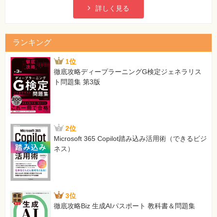
詳しく見る
ランキング
1位
徹底攻略ディープラーニングG検定ジェネラリス
ト問題集 第3版
2位
Microsoft 365 Copilot踏み込み活用術（できるビジ
ネス）
3位
徹底攻略Biz 生成AIパスポート 教科書＆問題集