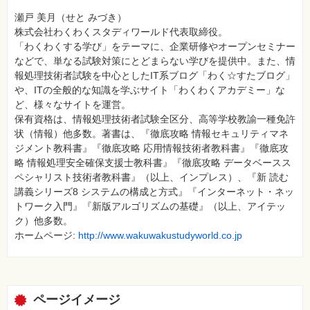
瀬戸 美月（せと みづき）
株式会社わくわくスタディワールド代表取締役。
「わくわくする学び」をテーマに、企業研修やオープンセミナー
などで、単なる試験対策にとどまらない学びを提供中。また、情
報処理技術者試験を中心としたIT系ブログ「わく☆すたブログ」
や、ITの全般的な知識を学ぶサイト「わくわくアカデミー」な
ど、様々なサイトを運営。
保有資格は、情報処理技術者試験全区分、高等学校教諭一種免許
状（情報）他多数。著書は、『徹底攻略 情報セキュリティマネ
ジメント教科書』『徹底攻略 応用情報技術者教科書』『徹底攻
略 情報処理安全確保支援士教科書』『徹底攻略 データベースス
ペシャリスト技術者教科書』（以上、インプレス）、『新 読む
講義シリーズ8 システムの構成と方式』『インターネット・ネッ
トワーク入門』『新版アルゴリズムの基礎』（以上、アイテッ
ク）他多数。
ホームページ:
http://www.wakuwakustudyworld.co.jp
ページイメージ