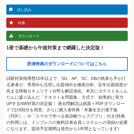
真
試し読み
資
格
試
特典
験
プ
ダウンロード
ロ
グ
1冊で基礎から午後対策まで網羅した決定版！
ラ
ミ
ン
グ
読者特典のダウンロードについてはこちら
ネ
ッ
試験対策指導歴15年以上で、SG、AP、SC、DBの執筆も手がけ
ト
ワ
る著者が、専用AIも活用し出題傾向を徹底分析。近年出題頻度が
ー
高まる情報セキュリティ分野も解説強化。本文に小テストをふん
ク・
テ
だんに盛り込んだ「テキスト＆問題集」方式で、効率的に実力
ク
UPするNW対策の決定版！ 過去問解説は紙面＋PDFダウンロー
ノ
ロ
ドで計8回分を用意。さらに購入者特典「本書全文の電子版
ジ
（PDF）」や「スマホで学べる単語帳ウェブアプリ」付き(特典
ー
の利用には、インプレスの無料読者会員システムへの登録が必要
趣
になります。提供予定期間は発売から1年間となっています)
味・