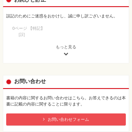
誤記のためにご迷惑をおかけし、誠に申し訳ございません。
0ページ 【特記】
[誤]
※
[正]
もっと見る
下記の誤記の修正紙面データ（単ページPDF。印刷可能）
をダウンロード提供しています。
ダウンロードリンクはこの記述の上にあります。
また、限定特典ページの全文PDF（v4）は2刷版となって
います。
お問い合わせ
7ページ 右側「損益計算書項目」の左段「費用勘定」一番下
[誤]
書籍の内容に関するお問い合わせはこちら。お答えできるのは本
住居税及び事業税
書に記載の内容に関することに限ります。
[正]
住民税及び事業税
お問い合わせフォーム
【 第2刷にて修正 】