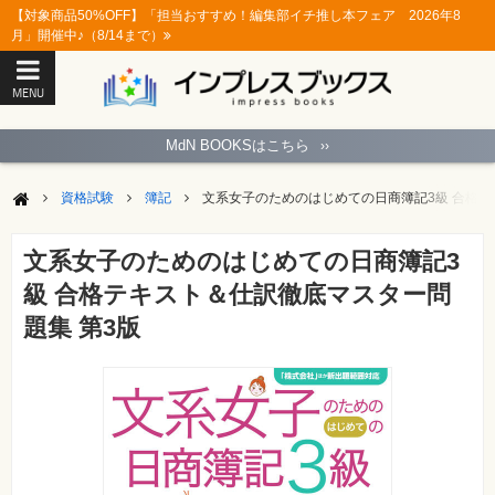
【対象商品50%OFF】「担当おすすめ！編集部イチ推し本フェア 2026年8
月」開催中♪（8/14まで）
MENU
ト
ッ
MdN BOOKSはこちら
››
プ
ペ
ー
資格試験
簿記
文系女子のためのはじめての日商簿記3級 合格テ
ジ
パ
ソ
文系女子のためのはじめての日商簿記3
コ
ン
級 合格テキスト＆仕訳徹底マスター問
ソ
フ
題集 第3版
ト
モ
バ
イ
ル・
ス
マ
ー
ト