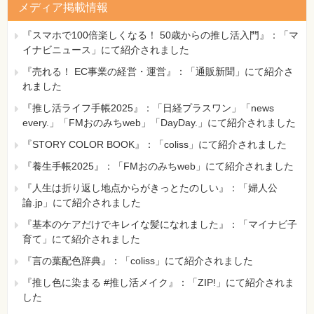
側
メディア掲載情報
[誤]
▼上の仕訳表1行目
『スマホで100倍楽しくなる！ 50歳からの推し活入門』：「マ
(借)（所得税預り金）10,000
イナビニュース」にて紹介されました
▼下の仕訳表1行目
『売れる！ EC事業の経営・運営』：「通販新聞」にて紹介さ
(借)（立 替 金）150,000
れました
[正]
▼上の仕訳表1行目
『推し活ライフ手帳2025』：「日経プラスワン」「news
(貸)（所得税預り金）10,000
every.」「FMおのみちweb」「DayDay.」にて紹介されました
▼下の仕訳表1行目
『STORY COLOR BOOK』：「coliss」にて紹介されました
(貸)（立 替 金）150,000
【 第2刷にて修正 】
『養生手帳2025』：「FMおのみちweb」にて紹介されました
『人生は折り返し地点からがきっとたのしい』：「婦人公
218ページ ページ中程、2個所の仕訳（グレーの背景）の右
論.jp」にて紹介されました
側
『基本のケアだけでキレイな髪になれました』：「マイナビ子
[誤]
育て」にて紹介されました
▼上の仕訳表
(借)（現 金）10,000
『言の葉配色辞典』：「coliss」にて紹介されました
▼下の仕訳表1行目
『推し色に染まる #推し活メイク』：「ZIP!」にて紹介されま
(借)（現 金）10,000
した
[正]
▼上の仕訳表