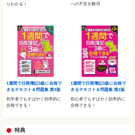
への不安を解消
りわかる！
8 増資
●Chapter 5 帳簿について
1 主要簿・補助簿
2 仕訳帳・総勘定元帳
3 現金出納帳・当座預金出納帳
4 仕入帳・売上帳
5 受取手形記入帳・支払手形記入帳
6 小口現金出納帳
7 売掛金元帳（得意先元帳）と買掛金元帳（仕入先元帳）
8 商品有高帳
9 固定資産台帳
●Chapter 6 伝票について
1 伝票とは
1週間で日商簿記3級に合格で
1週間で日商簿記3級に合格で
2 3 伝票制
きるテキスト＆問題集 第3版
きるテキスト＆問題集 第2版
●Chapter 7 決算で行われる仕訳
初学者でもすばやく効率的に
初心者でもすばやく効率的に
1 試算表
合格できる！
合格できる！
2 決算とは
3 決算整理仕訳① 売上原価の計算
4 決算整理仕訳② 貸倒引当金の計上
5 決算整理仕訳③ 減価償却の計算
特典
6 決算整理仕訳④ 費用・収益の修正