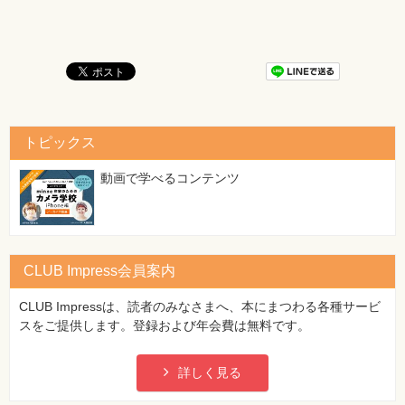
36ページ 簿記の流れ、9行目
[誤]
決済時
[正]
決算時
61ページ ページ中ほどの仕訳表
[誤]
トピックス
（借）（車 両）520,00
[正]
動画で学べるコンテンツ
（借）（車 両）520,000
【 第2刷にて修正 】
83ページ 「先生の講義10」2行目
CLUB Impress会員案内
[誤]
仮払消費税
CLUB Impressは、読者のみなさまへ、本にまつわる各種サービ
[正]
スをご提供します。登録および年会費は無料です。
仮受消費税
【 第2刷にて修正 】
詳しく見る
95ページ 2行目カッコ内
[誤]