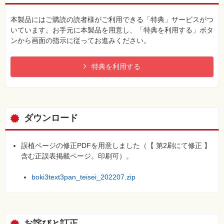
7 決算整理仕訳⑤ 貯蔵品
8 決算整理仕訳⑥ 当座借越の計上
本製品にはご購読の読者様がご利用できる「特典」サービスがつ
9 決算整理仕訳⑦ 現金
いています。お手元に本製品を用意し、「特典を利用する」ボタ
10 その他の仕訳① 固定資産の売却
ンから画面の指示に従ってお進みください。
11 その他の仕訳② 償却債権取立益
●Chapter 8 決算
特典を利用する
1 総勘定元帳の締切
2 法人税等
3 精算表の作成
4 損益計算書の作成
5 貸借対照表の作成
ダウンロード
日商簿記3級試験の出題傾向と対策
★仕訳徹底マスター問題集
索引
誤植ページの修正PDFを用意しました（【 第2刷にて修正 】
本書の特典のご案内
含む正誤表掲載ページ。印刷可）。
boki3text3pan_teisei_202207.zip
お詫びと訂正