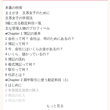
本書の特長
まえがき 文系女子のために
文系女子の学習法
3級に出る勘定科目一覧
主な登場人物のプロフィール
●Chapter 1 簿記の基本
1 会社って何？ 会社は、何のためにあるの？
2 簿記って何？
3 今、会社にはいくらお金があるの？
4 いくら、儲かっているの？
5 簿記の流れ
6 複式簿記って何？
7 取引って何？
8 仕訳とは？
●Chapter 2 期中取引に使う勘定科目（1）
1 はじめに
2 有形固定資産の購入
3 商品の仕入
4 商品の販売
5 後日支払う・もらうべき代金（買掛金・売掛金）090
もっと見る