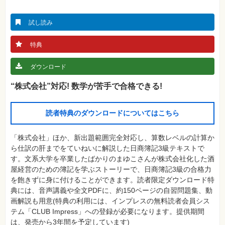
真
資
試し読み
格
試
験
特典
プ
ロ
ダウンロード
グ
ラ
“株式会社”対応! 数学が苦手で合格できる!
ミ
ン
グ
読者特典のダウンロードについてはこちら
ネ
ッ
ト
「株式会社」ほか、新出題範囲完全対応し、算数レベルの計算か
ワ
ー
ら仕訳の肝までをていねいに解説した日商簿記3級テキストで
ク・
す。文系大学を卒業したばかりのまゆこさんが株式会社化した酒
テ
ク
屋経営のための簿記を学ぶストーリーで、日商簿記3級の合格力
ノ
を飽きずに身に付けることができます。読者限定ダウンロード特
ロ
ジ
典には、音声講義や全文PDFに、約150ページの自習問題集、動
ー
画解説も用意(特典の利用には、インプレスの無料読者会員シス
テム「CLUB Impress」への登録が必要になります。提供期間
趣
味・
は、発売から3年間を予定しています)