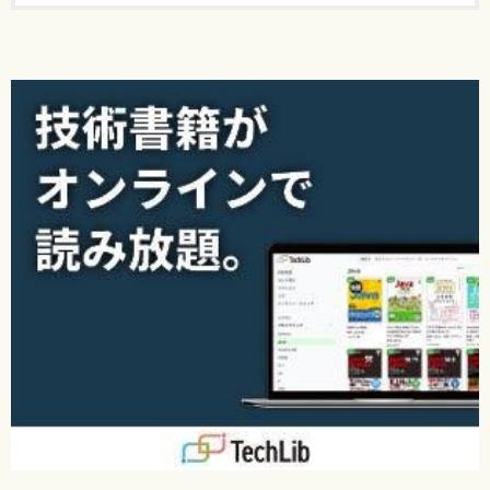
▼下の仕訳表
(貸)（受取商品券）5,000
【 第2刷にて修正 】
226ページ ページ下方、section7の例題05の解答、貸方の金
額上から2行目
[誤]
120,000
[正]
（空欄）
【 第2刷にて修正 】
227ページ ページ中程、仕訳（グレーの背景）の右側
[誤]
(借)（資本金）600,000
[正]
(貸)（資本金）600,000
【 第2刷にて修正 】
256ページ 「売上帳」内、8/18の1行目
[誤]