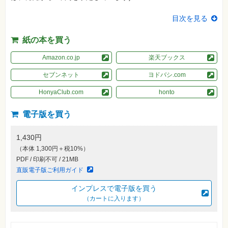
素
材
集
目次を見る
自
紙の本を買う
作・
パ
ソ
Amazon.co.jp
楽天ブックス
コ
ン・
セブンネット
ヨドバシ.com
ホ
ビ
ー
HonyaClub.com
honto
電子版を買う
Club
Impress
ロ
1,430円
グ
イ
（本体 1,300円＋税10%）
ン
PDF / 印刷不可 / 21MB
直販電子版ご利用ガイド
カ
ー
ト
インプレスで電子版を買う
（カートに入ります）
シ
リ
ー
ズ