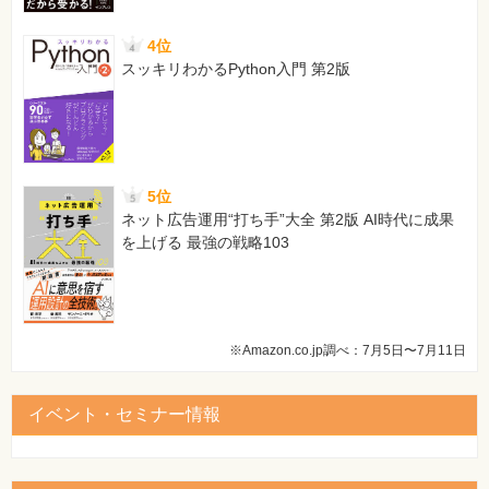
[正]
（貸）（仕 入）1,200
4位
【 第2刷にて修正 】
スッキリわかるPython入門 第2版
199ページ ページ中程、仕訳（グレーの背景）右側
[誤]
（借）（未 払 金）68,500
[正]
5位
（貸）（未 払 金）68,500
ネット広告運用“打ち手”大全 第2版 AI時代に成果
【 第2刷にて修正 】
を上げる 最強の戦略103
215ページ ページ上方、本文2行目の仕訳表内
[誤]
（借）（従業員立替金）150,00 （貸）（現 金）
150,00
※Amazon.co.jp調べ：7月5日〜7月11日
[正]
（借）（従業員立替金）150,000 （貸）（現 金）
150,000
イベント・セミナー情報
【 第2刷にて修正 】
217ページ ページ中程、2個所の仕訳（グレーの背景）の右