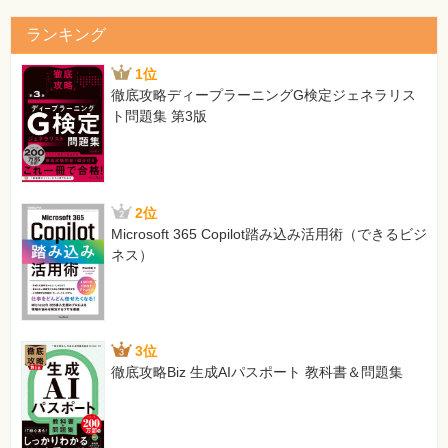
カード払い
ランキング
[正]
掛け払い
1位
徹底攻略ディープラーニングG検定ジェネラリス
144ページ ページ下方、「振込依頼書」の一番下
ト問題集 第3版
[誤]
当座
[正]
普通
【 第2刷にて修正 】
2位
Microsoft 365 Copilot踏み込み活用術（できるビジ
186ページ ページ中程、「先生の講義04」内1行目
ネス）
[誤]
社長や会社のお金や商品を使用で～～
[正]
社長や会社のお金や商品を私用で～～
3位
【 第2刷にて修正 】
徹底攻略Biz 生成AIパスポート 教科書＆問題集
186ページ ページ中程、仕訳（グレーの背景）右側
[誤]
（借）（仕 入）1,200