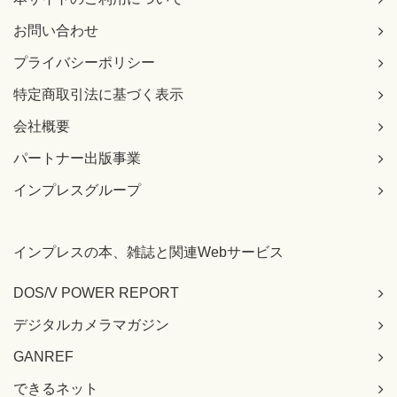
[正]
お問い合わせ
1年分の地代
【 第2刷にて修正 】
プライバシーポリシー
364ページ 解説04本文、上から1-2行目
特定商取引法に基づく表示
[誤]
会社概要
受け取った家賃（受取地代）
[正]
パートナー出版事業
受け取った地代（受取地代）
【 第2刷にて修正 】
インプレスグループ
368ページ ページ中程、2個所の仕訳（グレーの背景）右側
[誤]
インプレスの本、雑誌と関連Webサービス
▼上の仕訳表
（借）（現 金）1,100
DOS/V POWER REPORT
▼下の仕訳表
（借）（通信費）240
デジタルカメラマガジン
[正]
▼上の仕訳表
GANREF
（貸）（現 金）1,100
できるネット
▼下の仕訳表