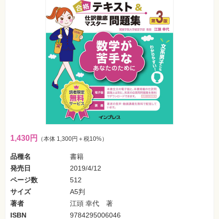
フ
ォ
ン・
SNS
Web
作
成・
マ
ー
ケ
テ
ィ
ン
グ
ビ
ジ
1,430円
（本体 1,300円＋税10%）
ネ
ス・
読
品種名
書籍
み
発売日
2019/4/12
物
ページ数
512
カ
サイズ
A5判
メ
著者
江頭 幸代 著
ラ・
写
ISBN
9784295006046