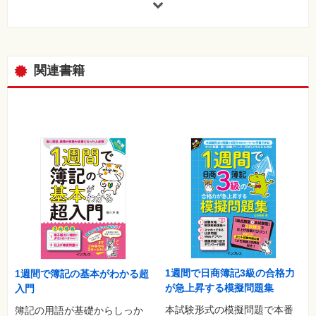
6 運賃
7 商品の返品 仕入編
8 商品の返品 売上編
9 先にお金を支払った・もらった（前払金・前受金）
10 仕入勘定と売上勘定の記入
関連書籍
●Chapter 3 期中取引に使う勘定科目（2）
1 現金
2 株式会社って何？
3 株式会社の資本金と銀行口座の開設
4 店舗の賃借
5 当座預金
6 手形（約束手形）
7 電子記録債権・電子記録債務
8 現金過不足 期中編
●Chapter 4 期中取引に使う勘定科目（3） その他の取引編
1 貸付金（手形貸付金・役員貸付金）
2 借入金（手形借入金・役員借入金）
3 未払金・未収入金
4 仮払金・仮受金
1週間で日商簿記3級の合格力
1週間で簿記の基本がわかる超
5 立替金
が急上昇する模擬問題集
入門
6 預り金
本試験形式の模擬問題で本番
簿記の用語が基礎からしっか
7 受取商品券