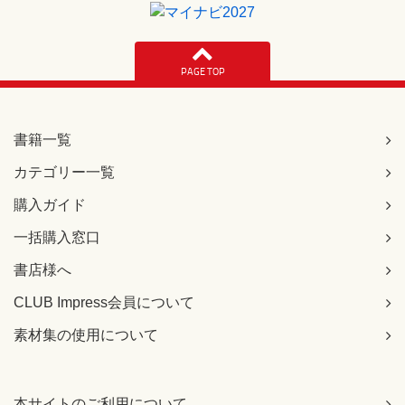
長岡商店 返品
[正]
長岡商店 掛返品
【 第2刷にて修正 】
PAGE TOP
301ページ 中程の表の見出し
[誤]
補助等と勘定科目の関係
書籍一覧
[正]
カテゴリー一覧
補助簿と勘定科目の関係
【 第2刷にて修正 】
購入ガイド
363ページ ページ下方、「先生の講義26」の仕訳表内
一括購入窓口
[誤]
書店様へ
(借)（受取地代）××× (貸)（前受地代）×××
[正]
CLUB Impress会員について
(借)（受取家賃）××× (貸)（前受家賃）×××
【 第2刷にて修正 】
素材集の使用について
364ページ 例題04の問題文1行目
[誤]
本サイトのご利用について
1年分の家賃