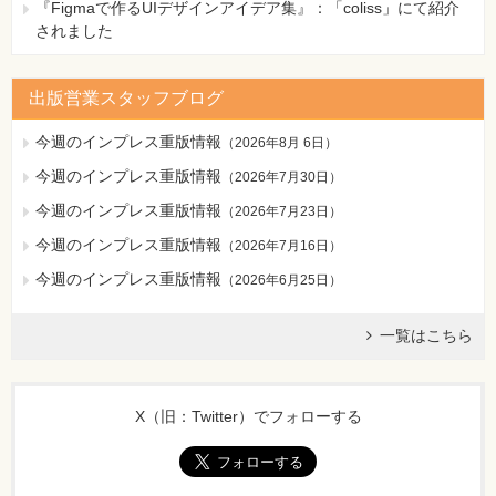
『Figmaで作るUIデザインアイデア集』：「coliss」にて紹介
(貸)（現 金）10,000
されました
▼下の仕訳表1行目
(貸)（現 金）10,000
【 第2刷にて修正 】
出版営業スタッフブログ
223ページ 7.解説文の1行目の計算式
今週のインプレス重版情報
（
2026年8月 6日
）
[誤]
今週のインプレス重版情報
（
2026年7月30日
）
￥48,000×2＝￥96,000
[正]
今週のインプレス重版情報
（
2026年7月23日
）
￥144,000-￥48,000＝￥96,000
今週のインプレス重版情報
（
2026年7月16日
）
224ページ ページ中程、2個所の仕訳（グレーの背景）の右
今週のインプレス重版情報
（
2026年6月25日
）
側
[誤]
一覧はこちら
▼上の仕訳表
(借)（売 金）5,000
▼下の仕訳表
X（旧：Twitter）でフォローする
(借)（受取商品券）5,000
[正]
▼上の仕訳表
(貸)（売 金）5,000