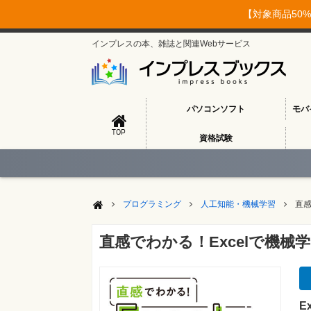
【対象商品50%
インプレスの本、雑誌と関連Webサービス
パソコンソフト
モバ
TOP
資格試験
プログラミング
人工知能・機械学習
直感
直感でわかる！Excelで機械
E