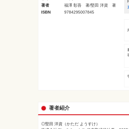
著者
福澤 彰吾 著/堅田 洋資 著
ISBN
9784295007845
著者紹介
◎堅田 洋資（かただ ようすけ）