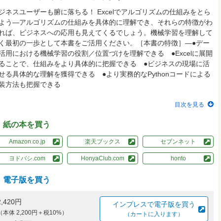
ジネスユーザーも腑に落ちる！ Excelでアルゴリズムの仕組みをとら
よう―アルゴリズムの仕組みを具体的に理解でき、それらの特徴がわ
れば、ビジネスへの応用も見えてくるでしょう。機械学習を理解して
く最初の一歩として本書をご活用ください。［本書の特徴］―●デー
活用における機械学習の役割／位置づけを理解できる ●Excelに展開
ることで、仕組みをより具体的に把握できる ●ビジネスの現場に活
せる具体的な理解を獲得できる ●より実務的なPythonコードによる
装方法も把握できる
目次を見る
紙の本を買う
Amazon.co.jp
楽天ブックス
セブンネット
ヨドバシ.com
HonyaClub.com
honto
電子版を買う
2,420円
インプレスで電子版を買う
（本体 2,200円＋税10%）
（カートに入ります）