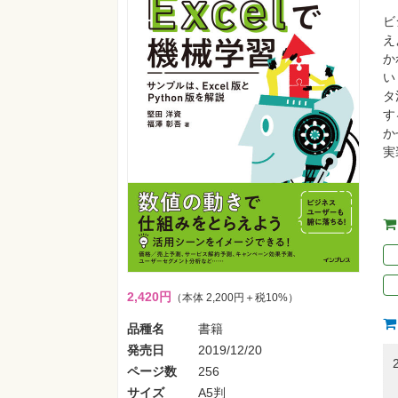
ビ
え
か
い
タ
す
か
実
2,420円
（本体 2,200円＋税10%）
品種名
書籍
発売日
2019/12/20
ページ数
256
サイズ
A5判