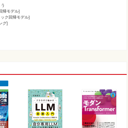
よう
回帰モデル]
ィック回帰モデル]
ング]
う