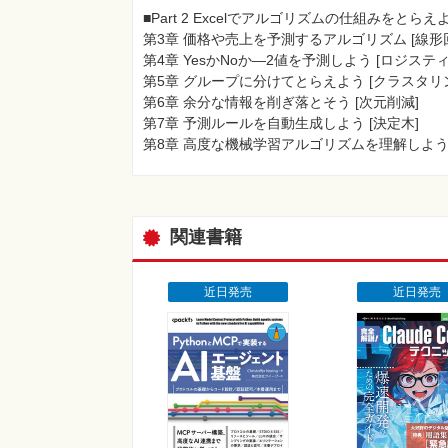
■Part 2 Excelでアルゴリズムの仕組みをとらえ
第3章 価格や売上を予測するアルゴリズム [線形
第4章 YesかNoか―2値を予測しよう [ロジステ
第5章 グループに分けてとらえよう [クラスタリ
第6章 余分な情報を削ぎ落とそう [次元削減]
第7章 予測ルールを自動生成しよう [決定木]
第8章 高度な機械学習アルゴリズムを理解しよ
関連書籍
近日発売
近日発売