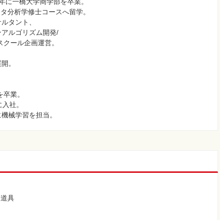
5年に一橋大学商学部を卒業。
ータ分析学修士コースへ留学。
サルタント、
アルゴリズム開発/
スクール企画運営。
展開。
を卒業。
に入社。
に機械学習を担当。
と道具