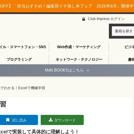
OFF】「担当おすすめ！編集部イチ推し本フェア 2026年8月」開催中♪
Club Impress ログイン
書籍を探す
イル・スマートフォン・SNS
Web作成・マーケティング
ビジ
プログラミング
ネットワーク・テクノロジー
趣
MdN BOOKSはこちら
››
でわかる！Excelで機械学習
学習
試し読み
ダウンロード
xcelで実装して具体的に理解しよう！