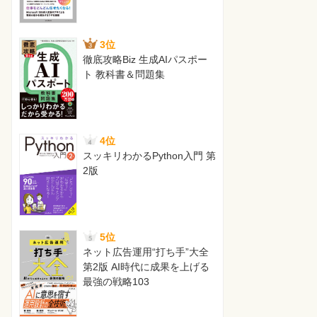
3位
徹底攻略Biz 生成AIパスポー
ト 教科書＆問題集
4位
スッキリわかるPython入門 第
2版
5位
ネット広告運用“打ち手”大全
第2版 AI時代に成果を上げる
最強の戦略103