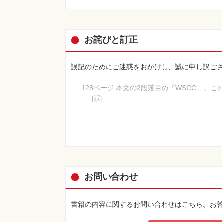
お詫びと訂正
誤記のためにご迷惑をおかけし、誠に申し訳ご
128ページ 本文の2段落目の「WSCC」。こ
[誤]
WSCC
[正]
WCSS
備考：
※
WCSSは、Within-Cluster Sum of Squ
129ページ 本文の下から2行目
お問い合わせ
[誤]
WSCC
[正]
書籍の内容に関するお問い合わせはこちら。お
WCSS