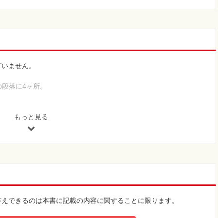
ざいません。
の段落に4ヶ所。
もっと見る
aresの略です。
答えできるのは本書に記載の内容に関することに限ります。