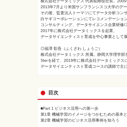
株式会社データミックス 代表取締役社長。200
2013年7月より米国サンフランシスコ大学のデ
その後、監査法人トーマツにてデータ分析コン
白ヤギコーポレーションにてレコメンデーション
コンサルティング、データサイエンス企業研修/
2017年に株式会社データミックスを起業、
データサイエンティスト育成を中心事業として
◎福澤 彰吾（ふくざわ しょうご）
株式会社データミックス 所属。静岡大学理学部
SIerを経て、2019年に株式会社データミックス
データサイエンティスト育成コースの講師で主
目次
■Part 1 ビジネス活用への第一歩
第1章 機械学習のイメージをつかむための基本
第2章 機械学習のビジネス活用事例を知ろう