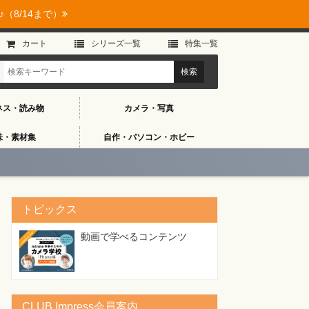
（8/14まで）
カート
シリーズ⼀覧
特集⼀覧
ネス・読み物
カメラ・写真
味・素材集
自作・パソコン・ホビー
トピックス
動画で学べるコンテンツ
CLUB Impress会員案内