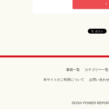
130ページ 本文の1行目と2行目
[誤]
WSCC
[正]
WCSS
書籍一覧
カテゴリー一覧
本サイトのご利用について
お問い合わ
DOS/V POWER REPOR