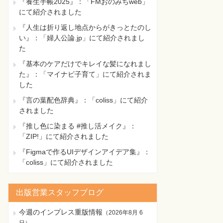
『養生手帳2025』：「FMおのみちweb」
にて紹介されました
『人生は折り返し地点からがきっとたのし
い』：「婦人公論.jp」にて紹介されまし
た
『基本のケアだけでキレイな髪になれまし
た』：「マイナビ子育て」にて紹介されま
した
『言の葉配色辞典』：「coliss」にて紹介
されました
『推し色に染まる #推し活メイク』：
「ZIP!」にて紹介されました
『Figmaで作るUIデザインアイデア集』：
「coliss」にて紹介されました
出版営業スタッフブログ
今週のインプレス重版情報
（
2026年8月 6