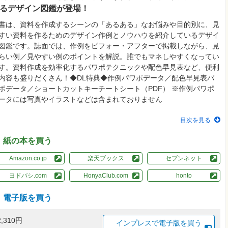
るデザイン図鑑が登場！
書は、資料を作成するシーンの「あるある」なお悩みや目的別に、見
すい資料を作るためのデザイン作例とノウハウを紹介しているデザイ
図鑑です。誌面では、作例をビフォー・アフターで掲載しながら、見
らい例／見やすい例のポイントを解説。誰でもマネしやすくなってい
す。資料作成を効率化するパワポテクニックや配色早見表など、便利
内容も盛りだくさん！◆DL特典◆作例パワポデータ／配色早見表パ
ポデータ／ショートカットキーチートシート（PDF） ※作例パワポ
ータには写真やイラストなどは含まれておりません
目次を見る
紙の本を買う
Amazon.co.jp
楽天ブックス
セブンネット
ヨドバシ.com
HonyaClub.com
honto
電子版を買う
2,310円
インプレスで電子版を買う