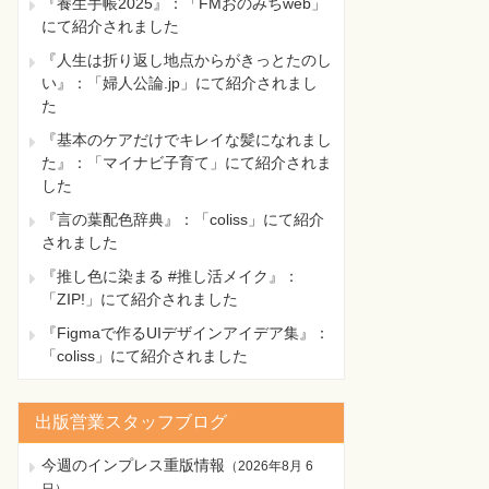
『養生手帳2025』：「FMおのみちweb」
にて紹介されました
『人生は折り返し地点からがきっとたのし
い』：「婦人公論.jp」にて紹介されまし
た
『基本のケアだけでキレイな髪になれまし
た』：「マイナビ子育て」にて紹介されま
した
『言の葉配色辞典』：「coliss」にて紹介
されました
『推し色に染まる #推し活メイク』：
「ZIP!」にて紹介されました
『Figmaで作るUIデザインアイデア集』：
「coliss」にて紹介されました
出版営業スタッフブログ
今週のインプレス重版情報
（
2026年8月 6