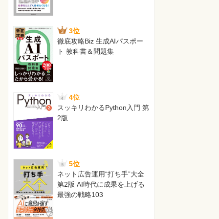
3位
徹底攻略Biz 生成AIパスポー
ト 教科書＆問題集
4位
スッキリわかるPython入門 第
2版
5位
ネット広告運用“打ち手”大全
第2版 AI時代に成果を上げる
最強の戦略103