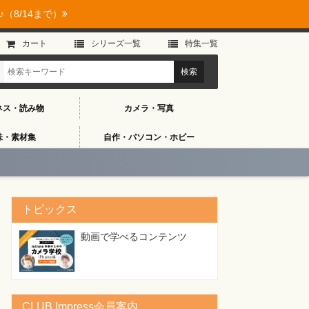
（8/14まで）
カート
シリーズ⼀覧
特集⼀覧
ネス・読み物
カメラ・写真
味・素材集
自作・パソコン・ホビー
トピックス
動画で学べるコンテンツ
CLUB Impress会員案内