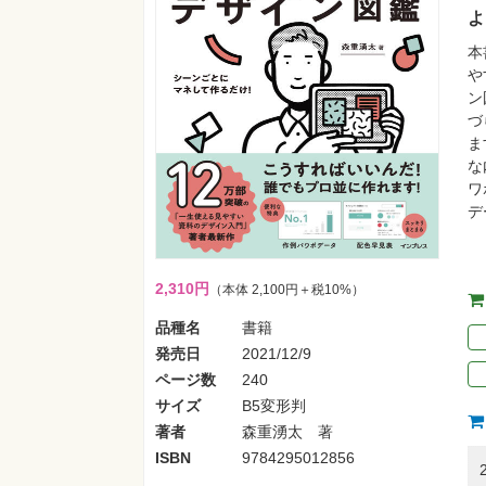
よ
本
や
ン
づ
ま
な
ワ
デ
2,310円
（本体 2,100円＋税10%）
品種名
書籍
発売日
2021/12/9
ページ数
240
サイズ
B5変形判
著者
森重湧太 著
ISBN
9784295012856