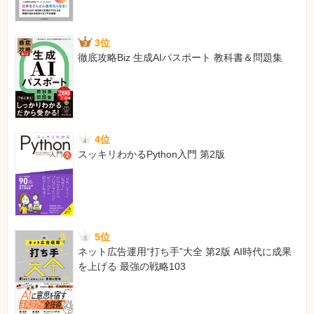
3位
徹底攻略Biz 生成AIパスポート 教科書＆問題集
4位
スッキリわかるPython入門 第2版
5位
ネット広告運用“打ち手”大全 第2版 AI時代に成果
を上げる 最強の戦略103