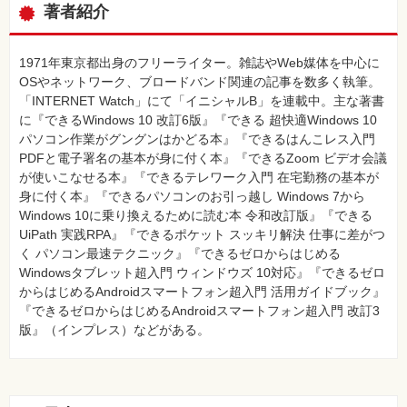
著者紹介
1971年東京都出身のフリーライター。雑誌やWeb媒体を中心に
OSやネットワーク、ブロードバンド関連の記事を数多く執筆。
「INTERNET Watch」にて「イニシャルB」を連載中。主な著書
に『できるWindows 10 改訂6版』『できる 超快適Windows 10
パソコン作業がグングンはかどる本』『できるはんこレス入門
PDFと電子署名の基本が身に付く本』『できるZoom ビデオ会議
が使いこなせる本』『できるテレワーク入門 在宅勤務の基本が
身に付く本』『できるパソコンのお引っ越し Windows 7から
Windows 10に乗り換えるために読む本 令和改訂版』『できる
UiPath 実践RPA』『できるポケット スッキリ解決 仕事に差がつ
く パソコン最速テクニック』『できるゼロからはじめる
Windowsタブレット超入門 ウィンドウズ 10対応』『できるゼロ
からはじめるAndroidスマートフォン超入門 活用ガイドブック』
『できるゼロからはじめるAndroidスマートフォン超入門 改訂3
版』（インプレス）などがある。