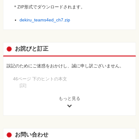
＊ZIP形式でダウンロードされます。
dekiru_teams4ed_ch7.zip
お詫びと訂正
誤記のためにご迷惑をおかけし、誠に申し訳ございません。
46ページ 下のヒントの本文
[誤]
このページの図版でも解説しているように、チームはチャ
ネルの中に作られます。
もっと見る
[正]
このページの図版でも解説しているように、チャネルはチ
ームの中に作られます。
【 第4刷にて修正 】
お問い合わせ