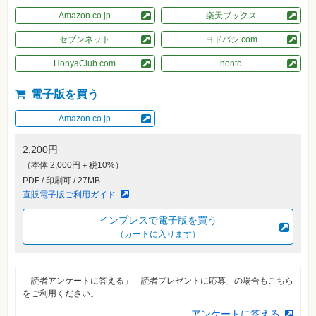
素
材
Amazon.co.jp
楽天ブックス
集
セブンネット
ヨドバシ.com
自
作・
HonyaClub.com
honto
パ
ソ
コ
電子版を買う
ン・
ホ
ビ
Amazon.co.jp
ー
2,200円
Club
（本体 2,000円＋税10%）
Impress
PDF / 印刷可 / 27MB
ロ
グ
直販電子版ご利用ガイド
イ
ン
インプレスで電子版を買う
（カートに入ります）
カ
ー
ト
「読者アンケートに答える」「読者プレゼントに応募」の場合もこちら
シ
リ
をご利用ください。
ー
ズ
アンケートに答える