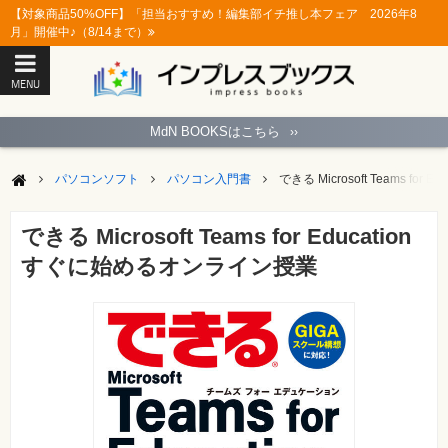
【対象商品50%OFF】「担当おすすめ！編集部イチ推し本フェア 2026年8
月」開催中♪（8/14まで）
MENU
ト
ッ
MdN BOOKSはこちら
››
プ
ペ
ー
パソコンソフト
パソコン入門書
できる Microsoft Teams fo
ジ
パ
ソ
できる Microsoft Teams for Education
コ
ン
すぐに始めるオンライン授業
ソ
フ
ト
モ
バ
イ
ル・
ス
マ
ー
ト