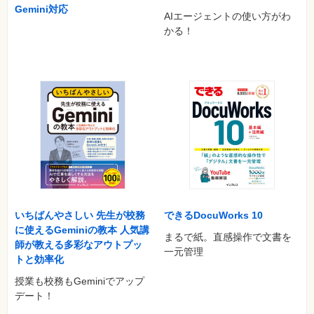
L35 グループワークをするには
Gemini対応
AIエージェントの使い方がわ
L36 アンケートを出すには
かる！
L37 課題を出すには
L38 ルーブリックを設定するには
L39 小テスト（クイズ）を出すには
L40 課題にフィードバックするには
L41 成績を確認するには
第7章 パソコンで授業に参加しよう
L42 Teamsを開こう
L43 Teamsのアプリを入れよう
L44 Teamsの画面を確認しよう
L45 自分のクラスに参加しよう
L46 メッセージを確認しよう
L47 メッセージに返信しよう
L48 オンライン授業に参加しよう
いちばんやさしい 先生が校務
できるDocuWorks 10
L49 先生や黒板を表示しよう
に使えるGeminiの教本 人気講
まるで紙。直感操作で文書を
L50 授業中に質問や回答をしてみよう
師が教える多彩なアウトプッ
一元管理
L51 授業の録画を見よう
トと効率化
L52 課題を確認しよう
授業も校務もGeminiでアップ
L53 クイズに回答しよう
デート！
第8章 実践例を参照しよう
L54 小学校でのコミュニケーションの事例を知ろう