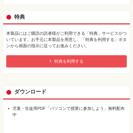
L55 中学校で授業補助に活用している事例を知ろう
L56 高校で学外活動に援用している事例を知ろう
特典
付録1 管理者のためのMicrosoft 365 for Educationスタートガイ
ド
付録2 自宅のパソコンを子どもが安全に使えるようにするには
本製品にはご購読の読者様がご利用できる「特典」サービスがつ
いています。お手元に本製品を用意し、「特典を利用する」ボタ
ンから画面の指示に従ってお進みください。
特典を利用する
ダウンロード
児童・生徒用PDF「パソコンで授業に参加しよう」無料配布
中