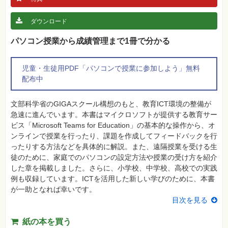
真
ダウンロード
資
格
試
パソコン授業から成績管理まで1冊で分かる
験
プ
児童・生徒用PDF「パソコンで授業に参加しよう」無料
ロ
グ
配布中
ラ
ミ
ン
文部科学省のGIGAスクール構想のもと、教育ICT環境の整備が
グ
急速に進んでいます。本書はマイクロソフトが提供する教育サー
ネ
ビス「Microsoft Teams for Education」の基本的な操作から、オ
ッ
ト
ンラインで授業を行ったり、課題を作成してフィードバックを行
ワ
ったりする方法などを具体的に解説。また、遠隔授業を受ける生
ー
ク・
徒のために、家庭でのパソコンの設定方法や授業の受け方を紹介
テ
した章を掲載しました。さらに、小学校、中学校、高校での実践
ク
ノ
例も収録しています。ICTを活用した新しい学びのために、本書
ロ
が一助となれば幸いです。
ジ
ー
目次を見る
趣
紙の本を買う
味・