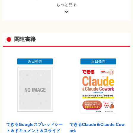
L17 チームの設定をするには
もっと見る
第4章 オンライン教室を活用しよう
L18 生徒向けのメッセージを投稿するには
L19 生徒のメッセージに返信するには
L20 投稿したメッセージを編集するには
L21 特定の生徒にメッセージを送るには
関連書籍
L22 ファイルを投稿するには
第5章 オンライン授業を始めよう
L23 授業の予定を登録するには
L24 授業を開始するには
近日発売
近日発売
L25 カメラやマイクを設定するには
L26 授業の準備をするには
L27 出席をとるには
L28 画面を共有するには
L29 ホワイトボードで意見をまとめるには
L30 授業を録画するには
L31 生徒に回答してもらうには
L32 生徒の質問を受けるには
L33 授業を終了するには
第6章 Teamsをもっと授業に活用しよう
できるGoogleスプレッドシー
できるClaude＆Claude Cow
L34 タブを使ってアプリを共有するには
ト＆ドキュメント＆スライド
ork