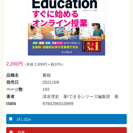
フ
ォ
ン・
SNS
Web
作
成・
マ
ー
ケ
テ
ィ
ン
2,200円
（本体 2,000円＋税10%）
グ
品種名
書籍
ビ
発売日
2021/3/8
ジ
ネ
ページ数
192
ス・
読
著者
清水理史 著/できるシリーズ編集部 著
み
物
ISBN
9784295010999
カ
試し読み
メ
ラ・
写
特典