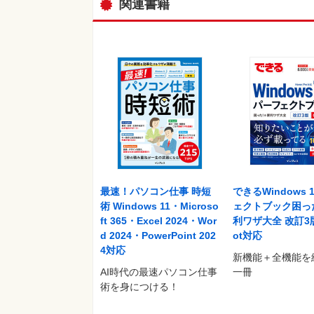
関連書籍
最速！パソコン仕事 時短
できるWindows 
術 Windows 11・Microso
ェクトブック困っ
ft 365・Excel 2024・Wor
利ワザ大全 改訂3版 
d 2024・PowerPoint 202
ot対応
4対応
新機能＋全機能を
AI時代の最速パソコン仕事
一冊
術を身につける！