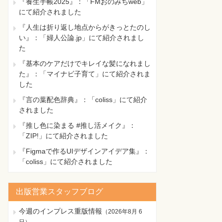
『養生手帳2025』：「FMおのみちweb」
にて紹介されました
『人生は折り返し地点からがきっとたのし
い』：「婦人公論.jp」にて紹介されまし
た
『基本のケアだけでキレイな髪になれまし
た』：「マイナビ子育て」にて紹介されま
した
『言の葉配色辞典』：「coliss」にて紹介
されました
『推し色に染まる #推し活メイク』：
「ZIP!」にて紹介されました
『Figmaで作るUIデザインアイデア集』：
「coliss」にて紹介されました
出版営業スタッフブログ
今週のインプレス重版情報
（
2026年8月 6