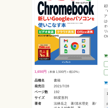
起
「
ア
は
オ
リ
C
1,650円
（本体 1,500円＋税10%）
品種名
書籍
発売日
2021/7/28
ページ数
192
サイズ
B5変形判
著者
法林岳之 著/清水理史 著/
できる編集部 著