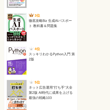
3位
徹底攻略Biz 生成AIパスポー
ト 教科書＆問題集
4位
スッキリわかるPython入門 第
2版
5位
ネット広告運用“打ち手”大全
第2版 AI時代に成果を上げる
最強の戦略103