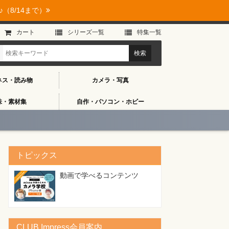
（8/14まで）
カート
シリーズ⼀覧
特集⼀覧
ネス・読み物
カメラ・写真
味・素材集
自作・パソコン・ホビー
トピックス
動画で学べるコンテンツ
CLUB Impress会員案内