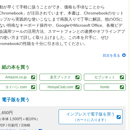
動が早くて手軽に扱うことができ、価格も手頃なことから
Chromebook」が注目されています。本書は、Chromebookのセット
ップから実践的な使いこなしまで画面入りで丁寧に解説。他のOSに
ない特殊なキーボード操作や、GoogleやMicrosoft Office、各種ビデ
会議用ツールの活用方法、スマートフォンとの連携やオフラインアプ
の使い方まで詳しく取り上げました。この本を片手に、ぜひ
hromebookの性能を十分に引き出してください。
目次を見る
紙の本を買う
Amazon.co.jp
楽天ブックス
セブンネット
ヨドバシ.com
HonyaClub.com
honto
電子版を買う
1,650円
インプレスで電子版を買う
（本体 1,500円＋税10%）
（カートに入ります）
PDF / 印刷可 / 33MB