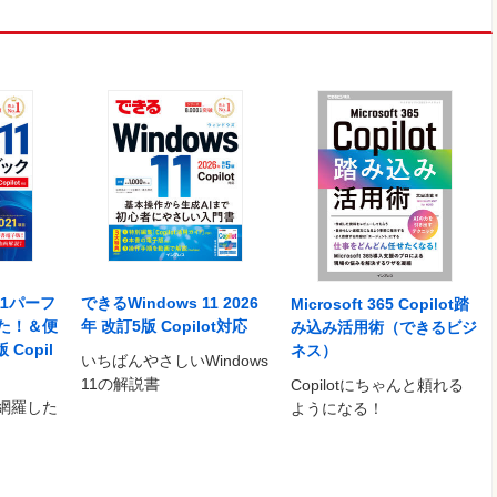
11パーフ
できるWindows 11 2026
Microsoft 365 Copilot踏
た！＆便
年 改訂5版 Copilot対応
み込み活用術（できるビジ
Copil
ネス）
いちばんやさしいWindows
11の解説書
Copilotにちゃんと頼れる
網羅した
ようになる！