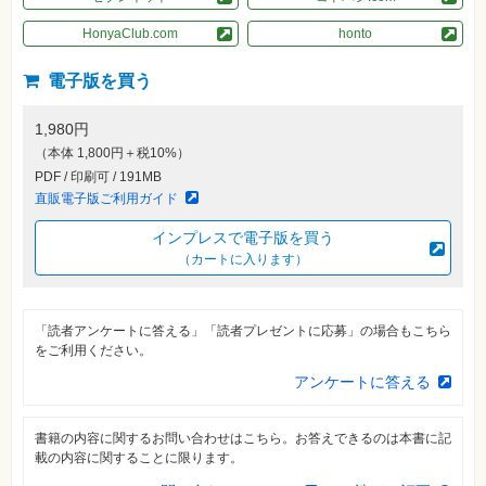
素
材
HonyaClub.com
honto
集
自
電子版を買う
作・
パ
ソ
1,980円
コ
ン・
（本体 1,800円＋税10%）
ホ
PDF / 印刷可 / 191MB
ビ
ー
直販電子版ご利用ガイド
インプレスで電子版を買う
Club
（カートに入ります）
Impress
ロ
グ
イ
ン
「読者アンケートに答える」「読者プレゼントに応募」の場合もこちら
をご利用ください。
カ
アンケートに答える
ー
ト
シ
書籍の内容に関するお問い合わせはこちら。お答えできるのは本書に記
リ
載の内容に関することに限ります。
ー
ズ