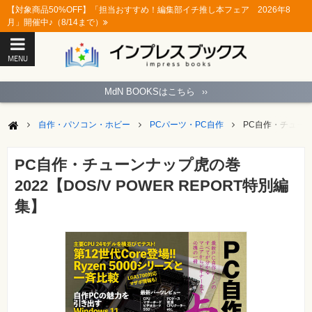
【対象商品50%OFF】「担当おすすめ！編集部イチ推し本フェア 2026年8
月」開催中♪（8/14まで）
MENU
ト
ッ
MdN BOOKSはこちら
››
プ
ペ
ー
自作・パソコン・ホビー
PCパーツ・PC自作
PC自作・チューンナ
ジ
パ
ソ
PC自作・チューンナップ虎の巻
コ
ン
2022【DOS/V POWER REPORT特別編
ソ
フ
集】
ト
モ
バ
イ
ル・
ス
マ
ー
ト