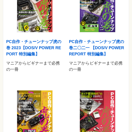
か、豊富な写真で分かりやすい組み立てガイドを掲載。
【PC自作テクニック】
PCをアップグレードするポイントなど、PCパーツの使いこなし
テクニック、設定法などを解説。
【トレンドPCパーツ2021-2022】
PC自作・チューンナップ虎の
PC自作・チューンナップ虎の
ビデオカード、マザーボード、PCケース、電源、CPUクーラ
巻 2023【DOS/V POWER RE
巻二〇二一 【DOS/V POWER
ー、SSDなどのレビュー記事を豊富に収録。
PORT 特別編集】
REPORT 特別編集】
マニアからビギナーまで必携
マニアからビギナーまで必携
【PC自作資料集】
の一冊
の一冊
主要デバイスのスペックをまとめた保存版のデータベースを収
録、多方面から現在のPC自作シーンを取り上げます。
【★★特典★★】
2016～2020年のマザーボード・CPUクーラー関連記事の電子版
（PDF）ダウンロード権付き。これだけでも300ページ超！