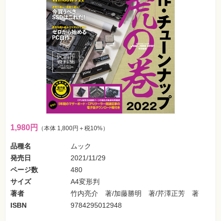
フ
ォ
ン・
SNS
Web
作
成・
マ
ー
ケ
テ
ィ
ン
グ
1,980円
（本体 1,800円＋税10%）
ビ
ジ
ネ
品種名
ムック
ス・
発売日
2021/11/29
読
み
ページ数
480
物
サイズ
A4変形判
著者
竹内亮介 著/加藤勝明 著/芹澤正芳 著
カ
メ
ISBN
9784295012948
ラ・
写