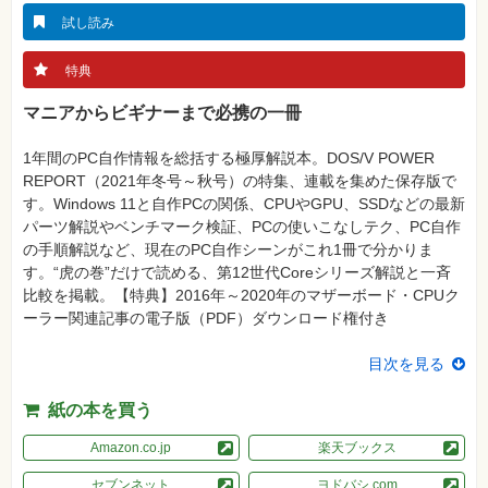
真
試し読み
資
格
特典
試
験
マニアからビギナーまで必携の一冊
プ
ロ
1年間のPC自作情報を総括する極厚解説本。DOS/V POWER
グ
ラ
REPORT（2021年冬号～秋号）の特集、連載を集めた保存版で
ミ
す。Windows 11と自作PCの関係、CPUやGPU、SSDなどの最新
ン
グ
パーツ解説やベンチマーク検証、PCの使いこなしテク、PC自作
の手順解説など、現在のPC自作シーンがこれ1冊で分かりま
ネ
す。“虎の巻”だけで読める、第12世代Coreシリーズ解説と一斉
ッ
ト
比較を掲載。【特典】2016年～2020年のマザーボード・CPUク
ワ
ーラー関連記事の電子版（PDF）ダウンロード権付き
ー
ク・
テ
目次を見る
ク
ノ
ロ
紙の本を買う
ジ
ー
Amazon.co.jp
楽天ブックス
趣
味・
セブンネット
ヨドバシ.com