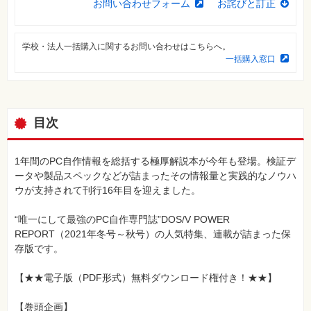
お問い合わせフォーム
お詫びと訂正
⼀
覧
特
学校・法人一括購入に関するお問い合わせはこちらへ。
集
⼀
一括購入窓口
覧
目次
1年間のPC自作情報を総括する極厚解説本が今年も登場。検証デ
ータや製品スペックなどが詰まったその情報量と実践的なノウハ
ウが支持されて刊行16年目を迎えました。
“唯一にして最強のPC自作専門誌”DOS/V POWER
REPORT（2021年冬号～秋号）の人気特集、連載が詰まった保
存版です。
【★★電子版（PDF形式）無料ダウンロード権付き！★★】
【巻頭企画】