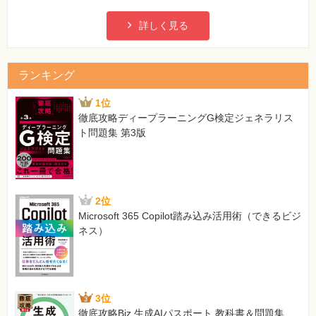
詳しく見る
ランキング
1位
徹底攻略ディープラーニングG検定ジェネラリス
ト問題集 第3版
2位
Microsoft 365 Copilot踏み込み活用術（できるビジ
ネス）
3位
徹底攻略Biz 生成AIパスポート 教科書＆問題集