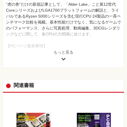
“虎の巻”だけの新規記事として、「Alder Lake」こと第12世代
CoreシリーズおよびLGA1700プラットフォームの解説と、ライ
バルであるRyzen 5000シリーズを含む現行CPU 24製品の一斉ベ
ンチマーク比較を掲載。基本性能だけでなく、気になるゲームで
のパフォーマンス、さらに写真処理、動画編集、3DCGレンダリ
ングなどに関して、各CPUの力関係に迫ります。
【PCパーツ最新事情】
ついに登場した新OS・Windows 11が動作する環境についてその
もっと見る
背景を含めて解説した記事のほか、最新CPUやビデオカードを
一斉比較するにとどまらず、そうした高性能パーツの安定動作に
寄与する電源やPCケースを横並びで検証。さらに、大容量化の
進むPCIe 4.0対応SSDの一斉比較など、最新パーツをさまざまな
観点から解説しています。
関連書籍
【作例傑作選 2022】
Ryzen 5000シリーズや第11世代Coreなどの人気パーツを使った
作例を多数掲載。
【PC自作入門】
【PC自作入門】PCを構成するパーツを基礎から解説しているほ