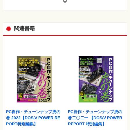
PC」の比較も。
【作例傑作選 2023】
ゲーミングPCやクリエイター向け、予算別など、テーマごとに
自作PC作例を提案。定番のパーツで構成したPCが完成するまで
関連書籍
を写真付きで解説したガイドも必読！
【PC自作入門】
「CPU」と「マザーボード」をイチから解説した記事のほか、
パーツの性能を引き出す「UEFI」設定の勘どころをまとめまし
た。
【PC自作テクニック】
変化を続けるPCパーツを使いこなすためのテクニック、設定法
などが満載。
【トレンドPCパーツ2022-2023】
マザーボード、ビデオカード、PCケース、電源、CPUクーラー
などのレビュー記事を豊富に収録。
PC自作・チューンナップ虎の
PC自作・チューンナップ虎の
巻 2022【DOS/V POWER RE
巻二〇二一 【DOS/V POWER
【PC自作資料集】
PORT特別編集】
REPORT 特別編集】
主要デバイスのスペックをまとめた保存版のデータベース。