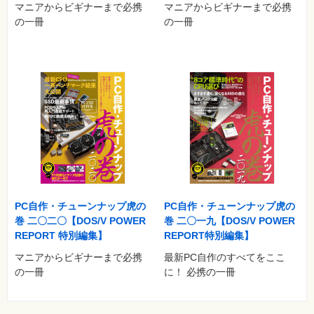
マニアからビギナーまで必携
マニアからビギナーまで必携
の一冊
の一冊
【★★特典★★】
2017～2021年のCPU関連記事の電子版（PDF）ダウンロード権
付き。これだけでもなんと500ページ超！
PC自作・チューンナップ虎の
PC自作・チューンナップ虎の
巻 二〇二〇【DOS/V POWER
巻 二〇一九【DOS/V POWER
REPORT 特別編集】
REPORT特別編集】
マニアからビギナーまで必携
最新PC自作のすべてをここ
の一冊
に！ 必携の一冊