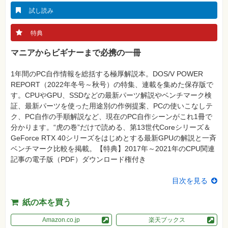
真
試し読み
資
格
特典
試
験
マニアからビギナーまで必携の一冊
プ
ロ
1年間のPC自作情報を総括する極厚解説本。DOS/V POWER
グ
ラ
REPORT（2022年冬号～秋号）の特集、連載を集めた保存版で
ミ
す。CPUやGPU、SSDなどの最新パーツ解説やベンチマーク検
ン
グ
証、最新パーツを使った用途別の作例提案、PCの使いこなしテ
ク、PC自作の手順解説など、現在のPC自作シーンがこれ1冊で
ネ
分かります。“虎の巻”だけで読める、第13世代Coreシリーズ＆
ッ
ト
GeForce RTX 40シリーズをはじめとする最新GPUの解説と一斉
ワ
ベンチマーク比較を掲載。【特典】2017年～2021年のCPU関連
ー
ク・
記事の電子版（PDF）ダウンロード権付き
テ
ク
ノ
目次を見る
ロ
ジ
ー
紙の本を買う
趣
Amazon.co.jp
楽天ブックス
味・