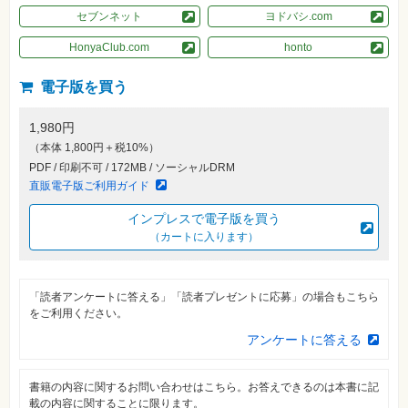
素
セブンネット
ヨドバシ.com
材
集
HonyaClub.com
honto
自
作・
電子版を買う
パ
ソ
コ
ン・
1,980円
ホ
（本体 1,800円＋税10%）
ビ
ー
PDF / 印刷不可 / 172MB / ソーシャルDRM
直販電子版ご利用ガイド
Club
インプレスで電子版を買う
Impress
（カートに入ります）
ロ
グ
イ
ン
「読者アンケートに答える」「読者プレゼントに応募」の場合もこちら
カ
をご利用ください。
ー
ト
アンケートに答える
シ
リ
書籍の内容に関するお問い合わせはこちら。お答えできるのは本書に記
ー
ズ
載の内容に関することに限ります。