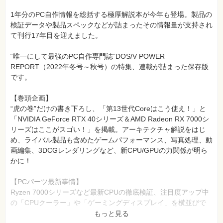
1年分のPC自作情報を総括する極厚解説本が今年も登場。製品の
検証データや製品スペックなどが詰まったその情報量が支持され
て刊行17年目を迎えました。
“唯一にして最強のPC自作専門誌”DOS/V POWER
REPORT（2022年冬号～秋号）の特集、連載が詰まった保存版
です。
【巻頭企画】
“虎の巻”だけの書き下ろし、「第13世代Coreはこう使え！」と
「NVIDIA GeForce RTX 40シリーズ＆AMD Radeon RX 7000シ
リーズはここがスゴい！」を掲載。アーキテクチャ解説をはじ
め、ライバル製品も含めたゲームパフォーマンス、写真処理、動
画編集、3DCGレンダリングなど、新CPU/GPUの力関係が明ら
かに！
【PCパーツ最新事情】
Ryzen 7000シリーズなど最新CPUの徹底検証、注目度アップ中
の「CPUクーラー」や「ゲーミングディスプレイ」を横並びで
検証。ここ数年で一大勢力となった手のひらサイズの「ミニ
もっと見る