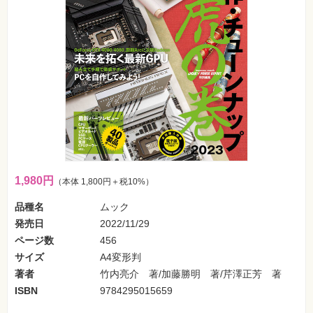
フ
ォ
ン・
SNS
Web
作
成・
マ
ー
ケ
テ
ィ
ン
グ
1,980円
（本体 1,800円＋税10%）
ビ
ジ
ネ
品種名
ムック
ス・
発売日
2022/11/29
読
み
ページ数
456
物
サイズ
A4変形判
著者
竹内亮介 著/加藤勝明 著/芹澤正芳 著
カ
メ
ISBN
9784295015659
ラ・
写