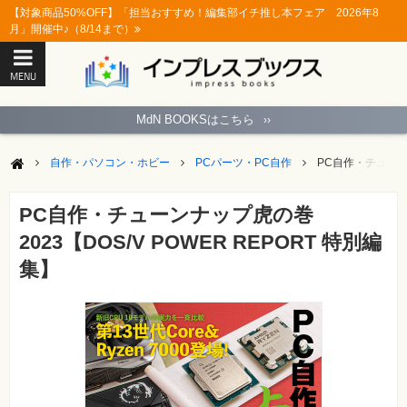
【対象商品50%OFF】「担当おすすめ！編集部イチ推し本フェア 2026年8
月」開催中♪（8/14まで）
MENU
ト
ッ
MdN BOOKSはこちら
››
プ
ペ
ー
自作・パソコン・ホビー
PCパーツ・PC自作
PC自作・チューンナ
ジ
パ
ソ
PC自作・チューンナップ虎の巻
コ
ン
2023【DOS/V POWER REPORT 特別編
ソ
フ
集】
ト
モ
バ
イ
ル・
ス
マ
ー
ト