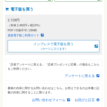
素
材
集
電子版を買う
自
作・
2,728円
パ
（本体 2,480円＋税10%）
ソ
コ
PDF / 印刷不可 / 28MB
ン・
直販電子版ご利用ガイド
ホ
ビ
ー
インプレスで電子版を買う
（カートに入ります）
Club
Impress
ロ
「読者アンケートに答える」「読者プレゼントに応募」の場合もこちら
グ
をご利用ください。
イ
ン
アンケートに答える
カ
ー
ト
書籍の内容に関するお問い合わせはこちら。お答えできるのは本書に記
載の内容に関することに限ります。
シ
リ
お問い合わせフォーム
お詫びと訂正
ー
ズ