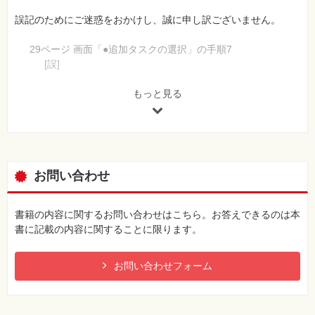
誤記のためにご迷惑をおかけし、誠に申し訳ございません。
29ページ 画面「●追加タスクの選択」の手順7
[誤]
※手順❼が指し示している位置が
［エクスプローラーのファイルコンテキストメニューに
もっと見る
［Codeで開く］アクションを追加する］
になっており、チェックマークもその項目がチェックされ
ている状態
[正]
※手順❼が指し示している位置を
お問い合わせ
［エクスプローラーのディレクトリコンテキストメニュー
に［Codeで開く］アクションを追加する］
に変更し、チェックマークも
書籍の内容に関するお問い合わせはこちら。お答えできるのは本
［エクスプローラーのディレクトリコンテキストメニュー
書に記載の内容に関することに限ります。
に［Codeで開く］アクションを追加する］
がチェックされている状態
お問い合わせフォーム
106ページ 図「●エスケープシーケンス」
[誤]
※下図を参照