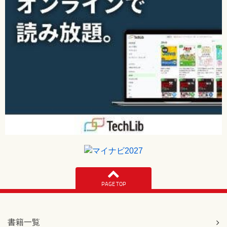
265ページ 行番号85
[誤]
焼酎はさらに、{＼bf 甲類焼酎}と{＼bf 乙類焼酎}に分類さ
れます。
※「＼」は半角
[正]
焼酎はさらに、＼textbf{甲類焼酎}と＼textbf{乙類焼酎}に
分類されます。
※「＼」は半角
266ページ 行番号13
[誤]
＼Large{＼textgt{お酒は楽しく、ほどほどに！}}
※「＼」は半角
[正]
＼textgt{＼Large お酒は楽しく、ほどほどに！}
※「＼」は半角
PAGE TOP
267ページ 4-2【解答】ソースコードの3行目
[誤]
書籍一覧
03 \author{数学 太郎}