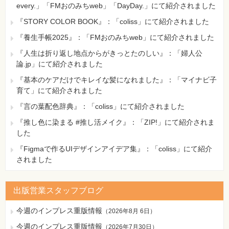
[誤]
every.」「FMおのみちweb」「DayDay.」にて紹介されました
～人類の至宝$e^{i\pi}=－1$～
『STORY COLOR BOOK』：「coliss」にて紹介されました
[正]
～人類の至宝$e^{i\pi}=-1$～
『養生手帳2025』：「FMおのみちweb」にて紹介されました
『人生は折り返し地点からがきっとたのしい』：「婦人公
248ページ 図「自作コマンドの定義を変えて解決」
論.jp」にて紹介されました
[誤]
『基本のケアだけでキレイな髪になれました』：「マイナビ子
※下図を参照
育て」にて紹介されました
[正]
『言の葉配色辞典』：「coliss」にて紹介されました
『推し色に染まる #推し活メイク』：「ZIP!」にて紹介されま
した
『Figmaで作るUIデザインアイデア集』：「coliss」にて紹介
されました
出版営業スタッフブログ
今週のインプレス重版情報
（
2026年8月 6日
）
今週のインプレス重版情報
（
2026年7月30日
）