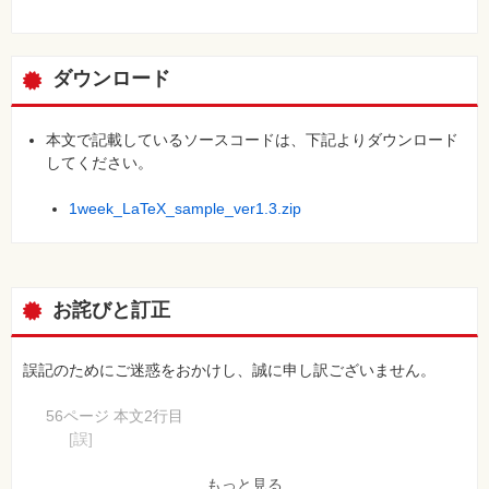
ダウンロード
本文で記載しているソースコードは、下記よりダウンロード
してください。
1week_LaTeX_sample_ver1.3.zip
お詫びと訂正
誤記のためにご迷惑をおかけし、誠に申し訳ございません。
56ページ 本文2行目
[誤]
・・・表示するかは、\setcounter{setnumdepth}{ 深さレ
ベル} で設定します。
もっと見る