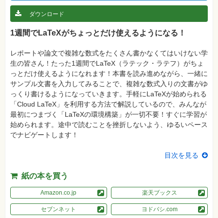
真
ダウンロード
資
格
1週間でLaTeXがちょっとだけ使えるようになる！
試
験
レポートや論文で複雑な数式をたくさん書かなくてはいけない学
プ
生の皆さん！たった1週間でLaTeX（ラテック・ラテフ）がちょ
ロ
グ
っとだけ使えるようになれます！本書を読み進めながら、一緒に
ラ
サンプル文書を入力してみることで、複雑な数式入りの文書がゆ
ミ
ン
っくり書けるようになっていきます。手軽にLaTeXが始められる
グ
「Cloud LaTeX」を利用する方法で解説しているので、みんなが
最初につまづく「LaTeXの環境構築」が一切不要！すぐに学習が
ネ
ッ
始められます。途中で読むことを挫折しないよう、ゆるいペース
ト
でナビゲートします！
ワ
ー
ク・
目次を見る
テ
ク
ノ
紙の本を買う
ロ
ジ
ー
Amazon.co.jp
楽天ブックス
趣
セブンネット
ヨドバシ.com
味・