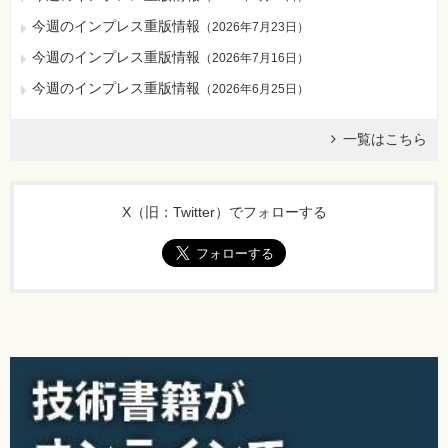
今週のインプレス重版情報
（
2026年7月23日
）
今週のインプレス重版情報
（
2026年7月16日
）
260ページ 1-1の解答
今週のインプレス重版情報
[誤]
（
2026年6月25日
）
レスリー・ランポートによって開発された文書組版（くみ
はん）システムのこと。
一覧はこちら
[正]
レスリー・ランポートによって開発された文書組版（くみ
はん）システムのこと。
X（旧：Twitter）でフォローする
TeXとは、ドナルド・E・クヌースにより 1978年に開発さ
れた文書組版システム（処理系）と、それを扱うための言
語のことであり、LaTeXはそれを使いやすく改良したも
の。
263ページ 3-2の【解答】の09行目
[誤]
09 ＼newpage
※「＼」は半角
[正]
09行目は削除。以降、行番号は1ずつずれる。