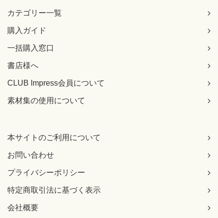
04 \usepackage{amsmath}
カテゴリー一覧
05 \begin{document}
[正]
購入ガイド
03 \author{数学 太郎}
04 \date{\today} ←【追加】
一括購入窓口
05 \usepackage{amsmath}
書店様へ
06 \begin{document}
※以降、行番号が1ずつズレる
CLUB Impress会員について
270ページ 行番号28の3行目
素材集の使用について
[誤]
～ネイピア数を結び付けるあまりにも美しさゆえに、～
[正]
本サイトのご利用について
～ネイピア数を結び付けるあまりの美しさゆえに、～
お問い合わせ
271ページ 5-2の解答ソースコードの58行目
[誤]
プライバシーポリシー
58 ＼caption{オイラーの生涯}
特定商取引法に基づく表示
※「＼」は半角
会社概要
[正]