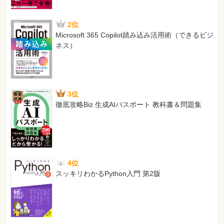
122ページ ソースコード「Sample4-12.tex」の行番号12の2
行目
2位
[誤]
Microsoft 365 Copilot踏み込み活用術（できるビジ
～$x=a,x=b, y=c,y=d$の4直線と$xy$平面～
ネス）
[正]
～$x=a,x=b, y=c,y=d$の4平面と$xy$平面～
128ページ 図内の上から6行目
3位
[誤]
徹底攻略Biz 生成AIパスポート 教科書＆問題集
～一般の底a(a>0)を持つ～
[正]
～一般の底a(a>0,a≠1)を持つ～
128ページ ソースコード「Sample4-13.tex」行番号8の2行目
[誤]
4位
～一般の底$a(a>0)$を持つ～
スッキリわかるPython入門 第2版
[正]
～一般の底$a(a>0, a \neq 1)$を持つ～
143ページ ソースコード「Sample4-28.tex」の14～15行目
[誤]