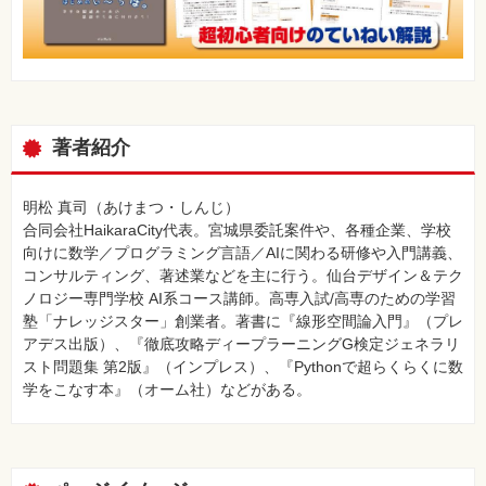
著者紹介
明松 真司（あけまつ・しんじ）
合同会社HaikaraCity代表。宮城県委託案件や、各種企業、学校
向けに数学／プログラミング言語／AIに関わる研修や入門講義、
コンサルティング、著述業などを主に行う。仙台デザイン＆テク
ノロジー専門学校 AI系コース講師。高専入試/高専のための学習
塾「ナレッジスター」創業者。著書に『線形空間論入門』（プレ
アデス出版）、『徹底攻略ディープラーニングG検定ジェネラリ
スト問題集 第2版』（インプレス）、『Pythonで超らくらくに数
学をこなす本』（オーム社）などがある。