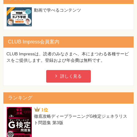
[正]
05 ＼begin{document}
動画で学べるコンテンツ
06 ＼maketitle
07 % この行はコメントです。
08 % この行は、プレビュー結果には何も影響を与えませ
ん。
CLUB Impress会員案内
09 ＼end{document}
CLUB Impressは、読者のみなさまへ、本にまつわる各種サービ
※「＼」は半角
スをご提供します。登録および年会費は無料です。
103ページ 「2 醸造酒と蒸留酒」の1行目
[誤]
詳しく見る
…醸造酒と醸造酒は、それぞれ…
[正]
…醸造酒と蒸留酒は、それぞれ…
ランキング
121ページ 図中の「2 さまざまな積分」の 2行目
1位
[誤]
徹底攻略ディープラーニングG検定ジェネラリス
～x=a,x=b, y=c,y=dの4直線とxy平面～
ト問題集 第3版
[正]
～x=a,x=b, y=c,y=dの4平面とxy平面～