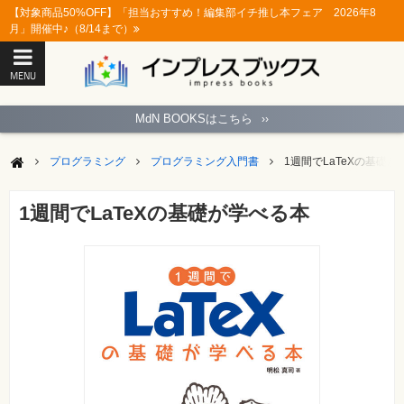
【対象商品50%OFF】「担当おすすめ！編集部イチ推し本フェア 2026年8
月」開催中♪（8/14まで）
MENU
ト
ッ
MdN BOOKSはこちら
››
プ
ペ
ー
プログラミング
プログラミング入門書
1週間でLaTeXの基礎
ジ
パ
ソ
1週間でLaTeXの基礎が学べる本
コ
ン
ソ
フ
ト
モ
バ
イ
ル・
ス
マ
ー
ト