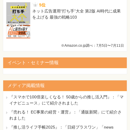
5位
14 偶数は$2k$, 奇数は$2k+1$と表せる。積を計算する
ネット広告運用“打ち手”大全 第2版 AI時代に成果
と
を上げる 最強の戦略103
15 \[ 2k(2k+1) \]
[正]
14 偶数は$2k$, 奇数は$2l+1$と表せる（ただし、
$k,l$は整数）。積を計算すると
15 \[ 2k(2l+1) \]
※Amazon.co.jp調べ：7月5日〜7月11日
187ページ 図「1ページ目」の下から2行目
[誤]
イベント・セミナー情報
～ネイピア数を結びつけるあまりにも美しさゆえに、～
[正]
～ネイピア数を結びつけるあまりの美しさゆえに、～
メディア掲載情報
236ページ ソースコード「Sample7-7.tex」行番号12の4行目
[誤]
『スマホで100倍楽しくなる！ 50歳からの推し活入門』：「マ
index{らてふ@\LaTeX} では、～
イナビニュース」にて紹介されました
[正]
『売れる！ EC事業の経営・運営』：「通販新聞」にて紹介さ
index{らてっく@\LaTeX} では、～
れました
239ページ ソースコード「Samlpe7-8.tex」行番号15の1行目
『推し活ライフ手帳2025』：「日経プラスワン」「news