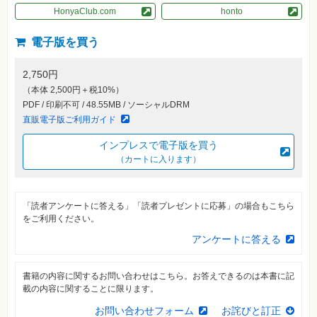
素
HonyaClub.com
honto
材
集
電子版を買う
自
作・
パ
2,750円
ソ
コ
（本体 2,500円＋税10%）
ン・
PDF / 印刷不可 / 48.55MB / ソーシャルDRM
ホ
ビ
直販電子版ご利用ガイド
ー
インプレスで電子版を買う
（カートに入ります）
Club
Impress
ロ
グ
イ
「読者アンケートに答える」「読者プレゼントに応募」の場合もこちら
ン
をご利用ください。
アンケートに答える
カ
ー
ト
書籍の内容に関するお問い合わせはこちら。お答えできるのは本書に記
シ
載の内容に関することに限ります。
リ
ー
お問い合わせフォーム
お詫びと訂正
ズ