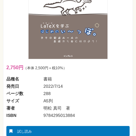
フ
ォ
ン・
SNS
Web
作
成・
マ
ー
ケ
テ
ィ
ン
グ
2,750円
（本体 2,500円＋税10%）
品種名
書籍
ビ
ジ
発売日
2022/7/14
ネ
ス・
ページ数
288
読
サイズ
A5判
み
物
著者
明松 真司 著
ISBN
9784295013884
カ
メ
ラ・
写
試し読み