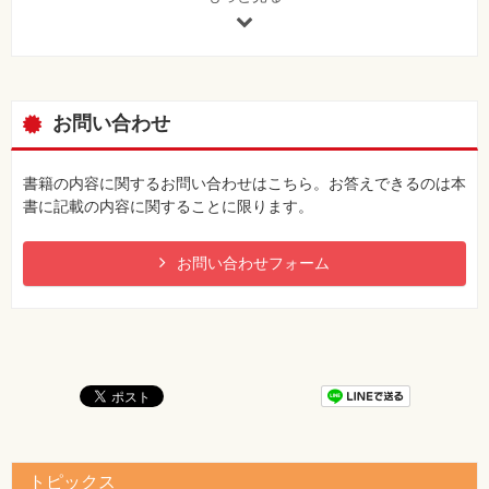
[正]
・・・表示するかは、\setcounter{secnumdepth}{ 深さレ
ベル} で設定します。
57ページ 本文の最終行
お問い合わせ
[誤]
～で＼setcounter[tocdepth]{4}と指定します。
※「＼」は半角
書籍の内容に関するお問い合わせはこちら。お答えできるのは本
[正]
書に記載の内容に関することに限ります。
～で＼setcounter{tocdepth}{4}と指定します。
※「＼」は半角
お問い合わせフォーム
64ページ ソースコード「Sample2-19.tex」の05行目以降
[誤]
05 ＼begin{document}
06 % この行はコメントです。
07 % この行は、プレビュー結果には何も影響を与えませ
ん。
08 ＼end{document}
※「＼」は半角
トピックス