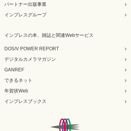
※58行目の「\caption{オイラーの生涯}」を49行目に移動
パートナー出版事業
49 ＼caption{オイラーの生涯}
インプレスグループ
※以降、行番号ずれ
※「＼」は半角
インプレスの本、雑誌と関連Webサービス
273ページ 行番号56
DOS/V POWER REPORT
[誤]
＼titlepage
デジタルカメラマガジン
※「＼」は半角
[正]
GANREF
＼maketitle
できるネット
※「＼」は半角
年賀状Web
275ページ 行番号109の2行目
[誤]
インプレスブックス
frac{1}{3^3} +～
[正]
frac{1}{3^2} +～
284ページ 索引項目の右列の下から7行目