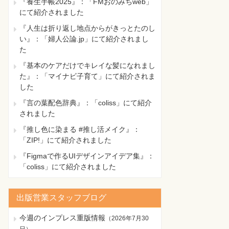
『養生手帳2025』：「FMおのみちweb」
にて紹介されました
『人生は折り返し地点からがきっとたのし
い』：「婦人公論.jp」にて紹介されまし
た
『基本のケアだけでキレイな髪になれまし
た』：「マイナビ子育て」にて紹介されま
した
『言の葉配色辞典』：「coliss」にて紹介
されました
『推し色に染まる #推し活メイク』：
「ZIP!」にて紹介されました
『Figmaで作るUIデザインアイデア集』：
「coliss」にて紹介されました
出版営業スタッフブログ
今週のインプレス重版情報
（
2026年7月30