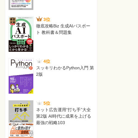
3位
徹底攻略Biz 生成AIパスポー
ト 教科書＆問題集
4位
スッキリわかるPython入門 第
2版
5位
ネット広告運用“打ち手”大全
第2版 AI時代に成果を上げる
最強の戦略103