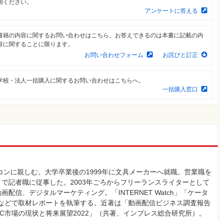
用ください。
アンケートに答える
書籍の内容に関するお問い合わせはこちら。お答えできるのは本書に記載の内
容に関することに限ります。
お問い合わせフォーム
お詫びと訂正
学校・法人一括購入に関するお問い合わせはこちらへ。
一括購入窓口
コンに親しむ。大学卒業後の1999年に文具メーカーへ就職。営業職を
で記者職に従事した。2003年ごろからフリーランスライターとして
信、デジタルマーケティング。「INTERNET Watch」「ケータ
Forum」などで取材レポートを執筆する。近著は「動画配信ビジネス調査報告
B-EC市場の現状と将来展望2022」（共著、インプレス総合研究所）。