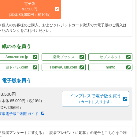
電子版
93,500円
（本体 85,000円＋税10%）
※個人のお客様のご購入、およびクレジットカード決済での電子版のご購入は
下記のリンクをご利用ください。
紙の本を買う
Amazon.co.jp
楽天ブックス
セブンネット
ヨドバシ.com
HonyaClub.com
honto
電子版を買う
93,500円
インプレスで電子版を買う
（本体 85,000円＋税10%）
（カートに入ります）
PDF / 印刷可 /
直販電子版ご利用ガイド
「読者アンケートに答える」「読者プレゼントに応募」の場合もこちらをご利