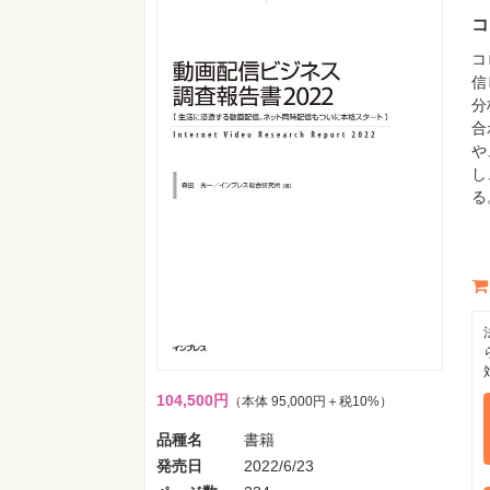
コ
コ
信
分
合
や
し
る
104,500円
（本体 95,000円＋税10%）
品種名
書籍
発売日
2022/6/23