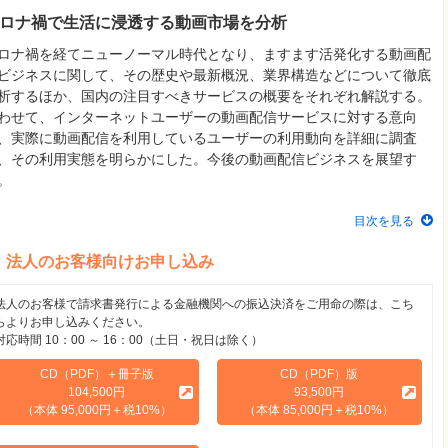
ロナ禍で生活に浸透する動画市場を分析
ロナ禍を経てニューノーマル時代となり、ますます活発化する動画配
ビジネスに関して、その歴史や最新概況、業界構造などについて徹底
析するほか、国内の注目すべきサービスの概要をそれぞれ解説する。
わせて、インターネットユーザーの動画配信サービスに対する意向
、実際に動画配信を利用しているユーザーの利用動向を詳細に調査
、その利用実態を明らかにした。今後の動画配信ビジネスを展望す
。
目次を見る
法人のお客様向けお申し込み
法人のお客様で請求書発行による金融機関への振込決済をご用命の際は、こち
らよりお申し込みください。
対応時間 10：00 ～ 16：00（土日・祝日は除く）
CD（PDF）＋冊子版
CD（PDF）版
104,500円
93,500円
（本体 95,000円＋税10%）
（本体 85,000円＋税10%）