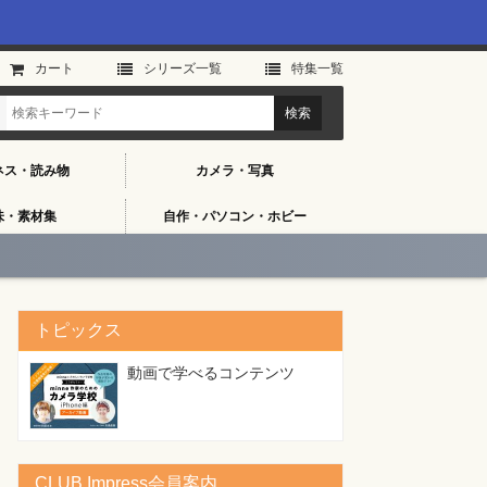
カート
シリーズ⼀覧
特集⼀覧
ネス・読み物
カメラ・写真
味・素材集
自作・パソコン・ホビー
スタート］
トピックス
動画で学べるコンテンツ
CLUB Impress会員案内