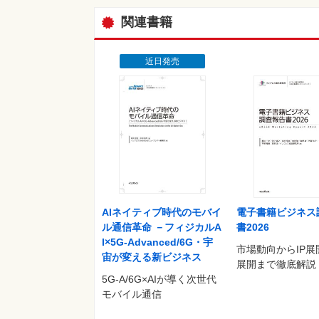
関連書籍
近日発売
AIネイティブ時代のモバイ
電子書籍ビジネス
ル通信革命 －フィジカルA
書2026
I×5G-Advanced/6G・宇
市場動向からIP展
宙が変える新ビジネス
展開まで徹底解説
5G-A/6G×AIが導く次世代
モバイル通信