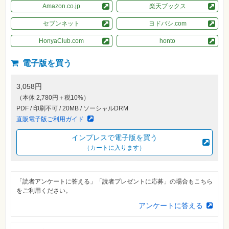
Amazon.co.jp
楽天ブックス
自
作・
セブンネット
ヨドバシ.com
パ
ソ
コ
HonyaClub.com
honto
ン・
ホ
ビ
電子版を買う
ー
3,058円
Club
（本体 2,780円＋税10%）
Impress
PDF / 印刷不可 / 20MB / ソーシャルDRM
ロ
グ
直販電子版ご利用ガイド
イ
ン
インプレスで電子版を買う
（カートに入ります）
カ
ー
ト
シ
「読者アンケートに答える」「読者プレゼントに応募」の場合もこちら
リ
をご利用ください。
ー
ズ
アンケートに答える
⼀
覧