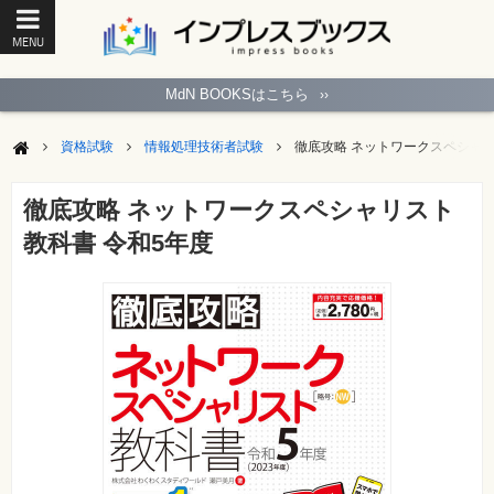
MENU
ト
ッ
MdN BOOKSはこちら
››
プ
ペ
ー
資格試験
情報処理技術者試験
徹底攻略 ネットワークスペシャリ
ジ
パ
ソ
徹底攻略 ネットワークスペシャリスト
コ
ン
教科書 令和5年度
ソ
フ
ト
モ
バ
イ
ル・
ス
マ
ー
ト
フ
ォ
ン・