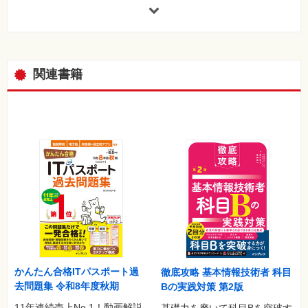
・令和3年度秋期試験 問題と解説
・令和元年度秋期試験 問題と解説
・平成30年度秋期試験 問題と解説
・平成29年度秋期試験 問題と解説
・平成28年度秋期試験 問題と解説
関連書籍
・平成27年度秋期試験 問題と解説
・平成26年度秋期試験 問題と解説
・平成25年度秋期試験 問題と解説
・平成24年度秋期試験 問題と解説
・平成23年度秋期試験 解説のみ
▼単語Webアプリ
「でる語句200」
かんたん合格ITパスポート過
徹底攻略 基本情報技術者 科目
去問題集 令和8年度秋期
Bの実践対策 第2版
11年連続売上No.1！動画解説
基礎力を磨いて科目Bを突破す