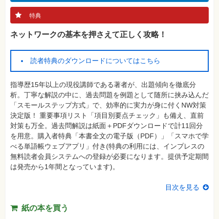
格
試
特典
験
ネットワークの基本を押さえて正しく攻略！
プ
ロ
グ
ラ
読者特典のダウンロードについてはこちら
ミ
ン
グ
指導歴15年以上の現役講師である著者が、出題傾向を徹底分
ネ
析。丁寧な解説の中に、過去問題を例題として随所に挟み込んだ
ッ
「スモールステップ方式」で、効率的に実力が身に付くNW対策
ト
ワ
決定版！ 重要事項リスト「項目別要点チェック」も備え、直前
ー
対策も万全。過去問解説は紙面＋PDFダウンロードで計11回分
ク・
テ
を用意。購入者特典「本書全文の電子版（PDF）」「スマホで学
ク
べる単語帳ウェブアプリ」付き(特典の利用には、インプレスの
ノ
ロ
無料読者会員システムへの登録が必要になります。提供予定期間
ジ
は発売から1年間となっています)。
ー
趣
目次を見る
味・
素
材
紙の本を買う
集