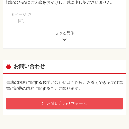
誤記のためにご迷惑をおかけし、誠に申し訳ございません。
6ページ 7行目
[誤]
データベース理論などを動画で解説
[正]
もっと見る
ネットワークの基本などを動画で解説
182ページ 小見出し「VRRPの仕組み」の本文、下から4行目
[誤]
マスタルータとバックアップルータは，互いに定期的に
お問い合わせ
VRRP広告を送信し合います。
[正]
マスタルータはバックアップルータに，定期的にVRRP広
書籍の内容に関するお問い合わせはこちら。お答えできるのは本
告を送信します。
書に記載の内容に関することに限ります。
182ページ VRRPの仕組みの図
お問い合わせフォーム
[誤]
＜図の中の上にあるメッセージ＞
互いにVRRP広告メッセージを送り合う
＜図の下のキャプション＞