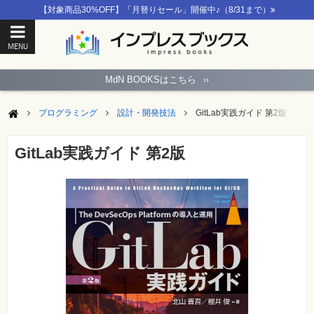
【対象商品30%OFF】「月替りセール」開催中♪（8/31まで）
MENU
ト
ッ
MdN BOOKSはこちら
››
プ
ペ
ー
プログラミング
設計・開発技法
GitLab実践ガイド 第2版
ジ
パ
ソ
GitLab実践ガイド 第2版
コ
ン
ソ
フ
ト
モ
バ
イ
ル・
ス
マ
ー
ト
フ