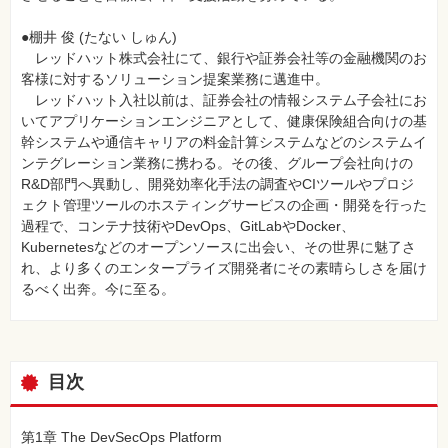
●棚井 俊 (たない しゅん)
レッドハット株式会社にて、銀行や証券会社等の金融機関のお
客様に対するソリューション提案業務に邁進中。
レッドハット入社以前は、証券会社の情報システム子会社にお
いてアプリケーションエンジニアとして、健康保険組合向けの基
幹システムや通信キャリアの料金計算システムなどのシステムイ
ンテグレーション業務に携わる。その後、グループ会社向けの
R&D部門へ異動し、開発効率化手法の調査やCIツールやプロジ
ェクト管理ツールのホスティングサービスの企画・開発を行った
過程で、コンテナ技術やDevOps、GitLabやDocker、
Kubernetesなどのオープンソースに出会い、その世界に魅了さ
れ、より多くのエンタープライズ開発者にその素晴らしさを届け
るべく出奔。今に至る。
目次
第1章 The DevSecOps Platform