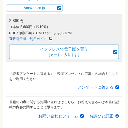
材
集
Amazon.co.jp
自
作・
2,860円
パ
ソ
（本体 2,600円＋税10%）
コ
PDF / 印刷不可 / 31MB / ソーシャルDRM
ン・
ホ
直販電子版ご利用ガイド
ビ
ー
インプレスで電子版を買う
（カートに入ります）
Club
Impress
ロ
グ
「読者アンケートに答える」「読者プレゼントに応募」の場合もこちら
イ
をご利用ください。
ン
アンケートに答える
カ
ー
ト
書籍の内容に関するお問い合わせはこちら。お答えできるのは本書に記
載の内容に関することに限ります。
シ
リ
お問い合わせフォーム
お詫びと訂正
ー
ズ
⼀