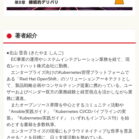
著者紹介
●北山 晋吾 (きたやま しんご)
EC事業の運用やシステムインテグレーション業務を経て、現
在レッドハット株式会社に勤務。
エンタープライズ向けのKubernetes管理プラットフォームで
ある「Red Hat OpenShift」のソリューションアーキテクトとし
て、製品戦略企画やコンサルティング提案に携わっている。ユー
ザーおよびベンダー双方の業務経験と経営視点を活かしながら業
務に邁進。
またオープンソース界隈を中心とするコミュニティ活動や
『Ansible実践ガイド』『Kubernetes CI/CDパイプラインの実
装』『Kubernetes実践ガイド』（いずれもインプレス刊）を始
めとする書籍を多数執筆。
エンタープライズの現場にもクラウドネイティブな世界を普及
させることを目標に、日々支援活動を努めている。