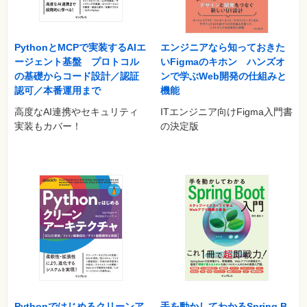
PythonとMCPで実装するAIエ
エンジニアなら知っておきた
ージェント基盤 プロトコル
いFigmaのキホン ハンズオ
の基礎からコード設計／認証
ンで学ぶWeb開発の仕組みと
認可／本番運用まで
機能
高度なAI連携やセキュリティ
ITエンジニア向けFigma入門書
実装もカバー！
の決定版
Pythonではじめるクリーンア
手を動かしてわかるSpring B