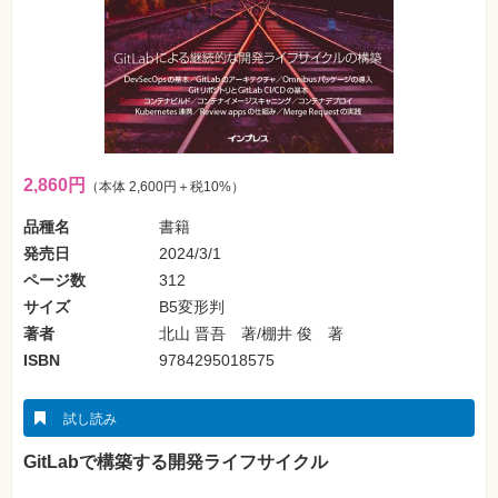
ォ
ン・
SNS
Web
作
成・
マ
ー
ケ
テ
2,860円
（本体 2,600円＋税10%）
ィ
ン
グ
品種名
書籍
発売日
2024/3/1
ビ
ページ数
312
ジ
ネ
サイズ
B5変形判
ス・
著者
北山 晋吾 著/棚井 俊 著
読
み
ISBN
9784295018575
物
カ
試し読み
メ
ラ・
GitLabで構築する開発ライフサイクル
写
真