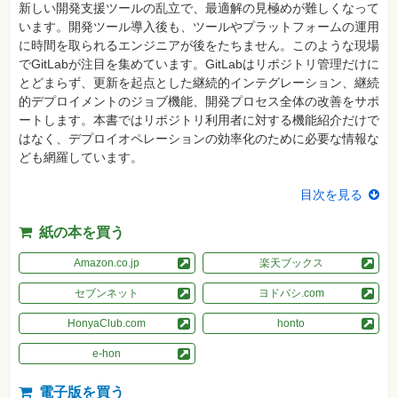
新しい開発支援ツールの乱立で、最適解の見極めが難しくなって
資
います。開発ツール導入後も、ツールやプラットフォームの運用
格
に時間を取られるエンジニアが後をたちません。このような現場
試
験
でGitLabが注目を集めています。GitLabはリポジトリ管理だけに
とどまらず、更新を起点とした継続的インテグレーション、継続
プ
的デプロイメントのジョブ機能、開発プロセス全体の改善をサポ
ロ
グ
ートします。本書ではリポジトリ利用者に対する機能紹介だけで
ラ
はなく、デプロイオペレーションの効率化のために必要な情報な
ミ
ン
ども網羅しています。
グ
目次を見る
ネ
ッ
ト
紙の本を買う
ワ
ー
ク・
Amazon.co.jp
楽天ブックス
テ
ク
セブンネット
ヨドバシ.com
ノ
ロ
ジ
HonyaClub.com
honto
ー
e-hon
趣
味・
素
電子版を買う