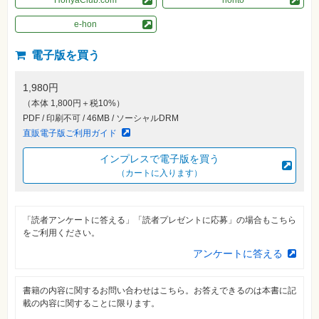
HonyaClub.com
honto
自
e-hon
作・
パ
ソ
電子版を買う
コ
ン・
ホ
ビ
1,980円
ー
（本体 1,800円＋税10%）
PDF / 印刷不可 / 46MB / ソーシャルDRM
直販電子版ご利用ガイド
Club
Impress
ロ
インプレスで電子版を買う
グ
（カートに入ります）
イ
ン
カ
ー
「読者アンケートに答える」「読者プレゼントに応募」の場合もこちら
ト
をご利用ください。
シ
アンケートに答える
リ
ー
ズ
書籍の内容に関するお問い合わせはこちら。お答えできるのは本書に記
⼀
覧
載の内容に関することに限ります。