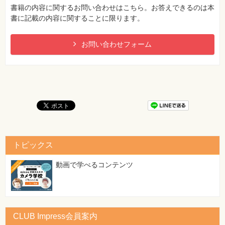
DISTINCTCOUNT
書籍の内容に関するお問い合わせはこちら。お答えできるのは本
書に記載の内容に関することに限ります。
124ページ 手順2〜3の画面（［メジャー］ダイアログボック
ス）
お問い合わせフォーム
[誤]
テーブル名：商品マスタ
[正]
テーブル名：売上テーブル
備考：
［メジャー］ダイアログボックスの［テーブル名］で「売
上テーブル」を指定のうえ、手順2の操作を行ってくださ
い。
トピックス
動画で学べるコンテンツ
CLUB Impress会員案内