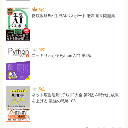
3位
徹底攻略Biz 生成AIパスポート 教科書＆問題集
4位
スッキリわかるPython入門 第2版
5位
ネット広告運用“打ち手”大全 第2版 AI時代に成果
を上げる 最強の戦略103