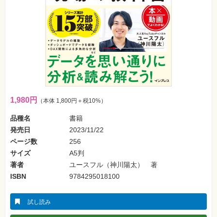
SNS
Web
作
成・
マ
ー
ケ
テ
ィ
ン
グ
1,980円
（本体 1,800円＋税10%）
ビ
ジ
品種名
書籍
ネ
ス・
発売日
2023/11/22
読
み
ページ数
256
物
サイズ
A5判
著者
ユースフル（神川陽太） 著
カ
メ
ISBN
9784295018100
ラ・
写
真
試し読み
資