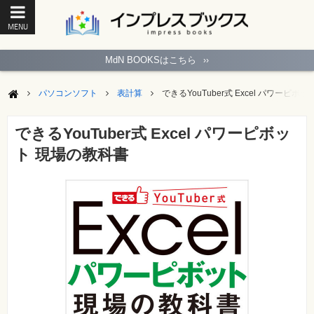
MENU
ト
ッ
MdN BOOKSはこちら
››
プ
ペ
ー
パソコンソフト
表計算
できるYouTuber式 Excel パワーピボ
ジ
パ
ソ
できるYouTuber式 Excel パワーピボッ
コ
ン
ト 現場の教科書
ソ
フ
ト
モ
バ
イ
ル・
ス
マ
ー
ト
フ
ォ
ン・