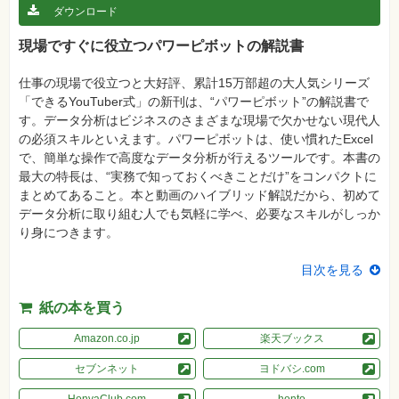
格
ダウンロード
試
験
現場ですぐに役立つパワーピボットの解説書
プ
ロ
仕事の現場で役立つと大好評、累計15万部超の大人気シリーズ
グ
「できるYouTuber式」の新刊は、“パワーピボット”の解説書で
ラ
ミ
す。データ分析はビジネスのさまざまな現場で欠かせない現代人
ン
の必須スキルといえます。パワーピボットは、使い慣れたExcel
グ
で、簡単な操作で高度なデータ分析が行えるツールです。本書の
ネ
最大の特長は、“実務で知っておくべきことだけ”をコンパクトに
ッ
まとめてあること。本と動画のハイブリッド解説だから、初めて
ト
ワ
データ分析に取り組む人でも気軽に学べ、必要なスキルがしっか
ー
り身につきます。
ク・
テ
ク
目次を見る
ノ
ロ
ジ
紙の本を買う
ー
趣
Amazon.co.jp
楽天ブックス
味・
素
セブンネット
ヨドバシ.com
材
集