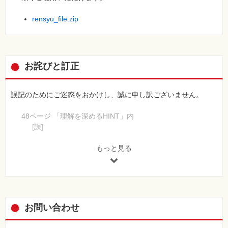
rensyu_file.zip
お詫びと訂正
誤記のためにご迷惑をおかけし、誠に申し訳ございません。
48ページ 「理解を深めるHINT」内
[誤]
決済ID
[正]
もっと見る
決済タイプ
※2箇所あります。
87ページ ③の数式内の関数
[誤]
お問い合わせ
DISTINKTCOUNT
[正]