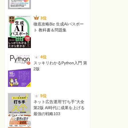
3位
徹底攻略Biz 生成AIパスポー
ト 教科書＆問題集
4位
スッキリわかるPython入門 第
2版
5位
ネット広告運用“打ち手”大全
第2版 AI時代に成果を上げる
最強の戦略103