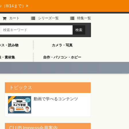
（8/14まで）
カート
シリーズ⼀覧
特集⼀覧
ネス・読み物
カメラ・写真
味・素材集
自作・パソコン・ホビー
トピックス
動画で学べるコンテンツ
CLUB Impress会員案内