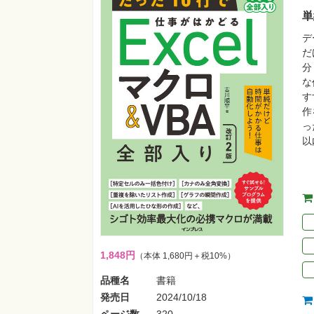
単
デ
だ
分
な
す
作
っ
以
1,848円
（本体 1,680円＋税10%）
品種名
書籍
発売日
2024/10/18
ページ数
320