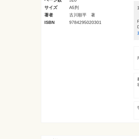
サイズ
A5判
著者
古川順平 著
ISBN
9784295020301