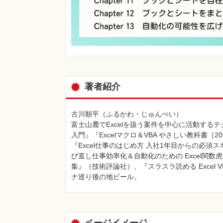
著者紹介
古川順平（ふるかわ・じゅんぺい）
富士山麓でExcelを扱う案件を中心に活動するテ
入門』『Excelマクロ＆VBA やさしい教科書［2021/
『Excel仕事のはじめ方 入社1年目からの必
び直し仕事効率化＆自動化のための Excel関数虎
集』（技術評論社）、『スラスラ読める Exce
ナ巡り後の地ビール。