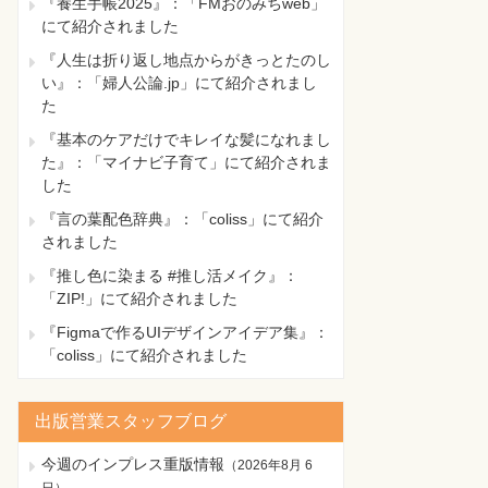
『養生手帳2025』：「FMおのみちweb」
にて紹介されました
『人生は折り返し地点からがきっとたのし
い』：「婦人公論.jp」にて紹介されまし
た
『基本のケアだけでキレイな髪になれまし
た』：「マイナビ子育て」にて紹介されま
した
『言の葉配色辞典』：「coliss」にて紹介
されました
『推し色に染まる #推し活メイク』：
「ZIP!」にて紹介されました
『Figmaで作るUIデザインアイデア集』：
「coliss」にて紹介されました
出版営業スタッフブログ
今週のインプレス重版情報
（
2026年8月 6