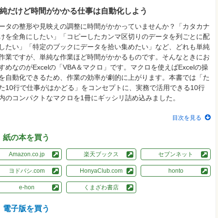
純だけど時間がかかる仕事は自動化しよう
ータの整形や見映えの調整に時間がかかっていませんか？「カタカナ
けを全角にしたい」「コピーしたカンマ区切りのデータを列ごとに配
したい」「特定のブックにデータを拾い集めたい」など、どれも単純
作業ですが、単純な作業ほど時間がかかるものです。そんなときにお
すめなのがExcelの「VBA＆マクロ」です。マクロを使えばExcelの操
を自動化できるため、作業の効率が劇的に上がります。本書では「た
た10行で仕事がはかどる」をコンセプトに、実務で活用できる10行
内のコンパクトなマクロを1冊にギッシリ詰め込みました。
目次を見る
紙の本を買う
Amazon.co.jp
楽天ブックス
セブンネット
ヨドバシ.com
HonyaClub.com
honto
e-hon
くまざわ書店
電子版を買う