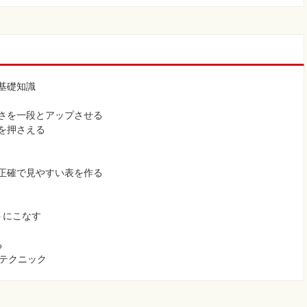
の基礎知識
便利さを一段とアップさせる
能を押さえる
行い正確で見やすい表を作る
ートにこなす
る
のテクニック