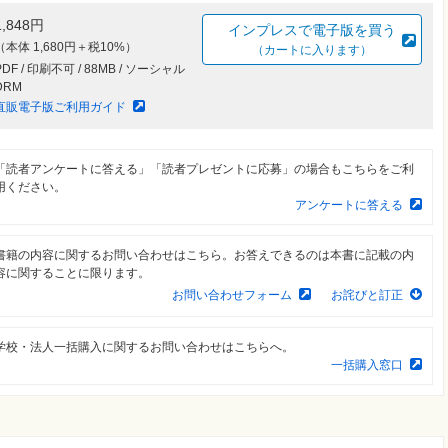
1,848円
インプレスで電子版を買う
（本体 1,680円＋税10%）
（カートに入ります）
PDF / 印刷不可 / 88MB / ソーシャル
DRM
直販電子版ご利用ガイド
「読者アンケートに答える」「読者プレゼントに応募」の場合もこちらをご利
用ください。
アンケートに答える
書籍の内容に関するお問い合わせはこちら。お答えできるのは本書に記載の内
容に関することに限ります。
お問い合わせフォーム
お詫びと訂正
学校・法人一括購入に関するお問い合わせはこちらへ。
一括購入窓口