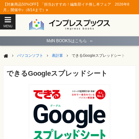
【対象商品50%OFF】「担当おすすめ！編集部イチ推し本フェア 2026年8
月」開催中♪（8/14まで）
MENU
ト
ッ
MdN BOOKSはこちら
››
プ
ペ
ー
パソコンソフト
表計算
できるGoogleスプレッドシート
ジ
パ
ソ
できるGoogleスプレッドシート
コ
ン
ソ
フ
ト
モ
バ
イ
ル・
ス
マ
ー
ト