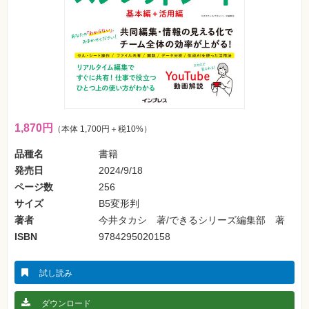
フ
ォ
ン・
SNS
Web
作
成・
マ
ー
ケ
テ
1,870円
（本体 1,700円＋税10%）
ィ
ン
グ
品種名
書籍
発売日
2024/9/18
ビ
ページ数
256
ジ
ネ
サイズ
B5変形判
ス・
著者
今井タカシ 著/できるシリーズ編集部 著
読
み
ISBN
9784295020158
物
カ
試し読み
メ
ラ・
写
ダウンロード