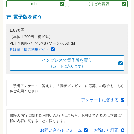
素
e-hon
くまざわ書店
材
集
電子版を買う
自
作・
パ
1,870円
ソ
コ
（本体 1,700円＋税10%）
ン・
PDF / 印刷不可 / 46MB / ソーシャルDRM
ホ
ビ
直販電子版ご利用ガイド
ー
インプレスで電子版を買う
（カートに入ります）
Club
Impress
ロ
グ
「読者アンケートに答える」「読者プレゼントに応募」の場合もこちら
イ
ン
をご利用ください。
アンケートに答える
カ
ー
ト
書籍の内容に関するお問い合わせはこちら。お答えできるのは本書に記
シ
載の内容に関することに限ります。
リ
ー
お問い合わせフォーム
お詫びと訂正
ズ