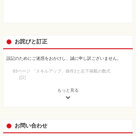
お詫びと訂正
誤記のためにご迷惑をおかけし、誠に申し訳ございません。
83ページ 「スキルアップ」操作2と左下掲載の数式
[誤]
=TODAY()-$C2<=7
[正]
もっと見る
=AND($C2>=TODAY(), $C2<=TODAY()+7)
備考：
「期日が1週間以内」という条件は「本日以降、7日後以
内」とも言えます。今日の日付をTODAY関数で取得し
て、AND関数で条件に指定します。「以下」は比較演算
お問い合わせ
子の「<=」を使います。