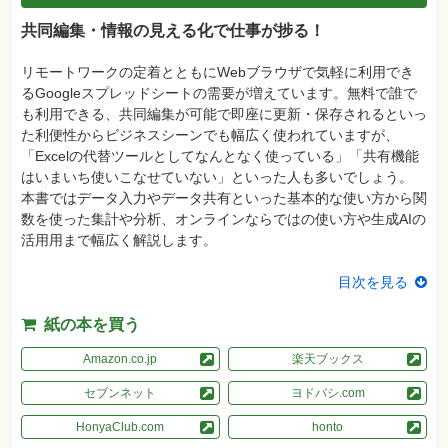
真
共同編集・情報の見える化で仕事が捗る！
資
格
リモートワークの定着とともにWebブラウザで気軽に利用でき
試
験
るGoogleスプレッドシートの需要が増えています。無料で誰で
も利用できる、共同編集が可能で即座に更新・保存されるといっ
プ
ロ
た利便性からビジネスシーンでも幅広く使われていますが、
グ
「Excelの代替ツールとしてなんとなく使っている」「共有機能
ラ
ミ
はいまいち使いこなせていない」といった人も多いでしょう。
ン
本書ではデータ入力やデータ共有といった基本的な使い方から関
グ
数を使った集計や分析、オンラインならではの使い方や生成AIの
ネ
活用用まで幅広く解説します。
ッ
ト
ワ
目次を見る
ー
ク・
テ
紙の本を買う
ク
ノ
Amazon.co.jp
楽天ブックス
ロ
ジ
ー
セブンネット
ヨドバシ.com
趣
HonyaClub.com
honto
味・