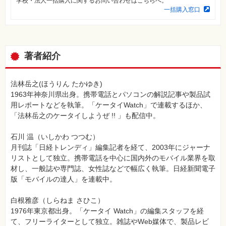
学校・法人一括購入に関するお問い合わせはこちらへ。
⼀
一括購入窓口
覧
特
集
⼀
覧
著者紹介
法林岳之(ほうりん たかゆき)
1963年神奈川県出身。携帯電話とパソコンの解説記事や製品試
用レポートなどを執筆。「ケータイWatch」で連載するほか、
「法林岳之のケータイしようぜ !! 」も配信中。
石川 温（いしかわ つつむ）
月刊誌「日経トレンディ」編集記者を経て、2003年にジャーナ
リストとして独立。携帯電話を中心に国内外のモバイル業界を取
材し、一般誌や専門誌、女性誌などで幅広く執筆。日経新聞電子
版「モバイルの達人」を連載中。
白根雅彦（しらねま さひこ）
1976年東京都出身。「ケータイ Watch」の編集スタッフを経
て、フリーライターとして独立。雑誌やWeb媒体で、製品レビ