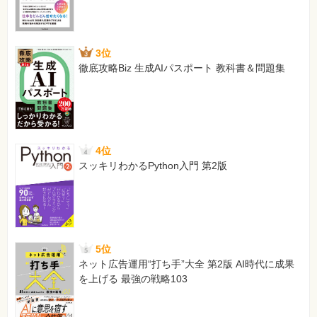
3位
徹底攻略Biz 生成AIパスポート 教科書＆問題集
4位
スッキリわかるPython入門 第2版
5位
ネット広告運用“打ち手”大全 第2版 AI時代に成果
を上げる 最強の戦略103