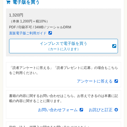
素
電子版を買う
材
集
1,320円
自
（本体 1,200円＋税10%）
作・
パ
PDF / 印刷不可 / 34MB / ソーシャルDRM
ソ
直販電子版ご利用ガイド
コ
ン・
ホ
インプレスで電子版を買う
ビ
（カートに入ります）
ー
Club
「読者アンケートに答える」「読者プレゼントに応募」の場合もこちら
Impress
をご利用ください。
ロ
グ
アンケートに答える
イ
ン
書籍の内容に関するお問い合わせはこちら。お答えできるのは本書に記
カ
ー
載の内容に関することに限ります。
ト
お問い合わせフォーム
お詫びと訂正
シ
リ
ー
ズ