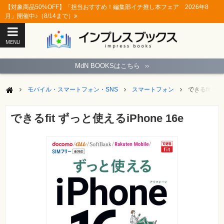
【対象商品50%OFF】「担当おすすめ！編集部イチ推し本フェア 2026年8
月」開催中♪（8/14まで）
MENU
ト
ッ
MdN BOOKSはこちら
››
プ
ペ
ー
モバイル・スマートフォン・SNS
スマートフォン
できるfit ずっ
ジ
パ
ソ
できるfit ずっと使えるiPhone 16e
コ
ン
ソ
フ
ト
モ
バ
イ
ル・
ス
マ
ー
ト