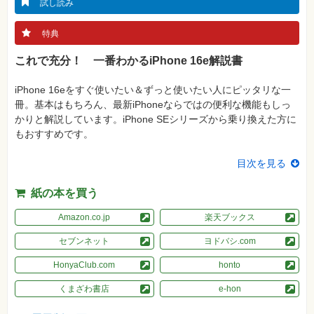
真
試し読み
資
特典
格
試
これで充分！ 一番わかるiPhone 16e解説書
験
プ
iPhone 16eをすぐ使いたい＆ずっと使いたい人にピッタリな一
ロ
グ
冊。基本はもちろん、最新iPhoneならではの便利な機能もしっ
ラ
かりと解説しています。iPhone SEシリーズから乗り換えた方に
ミ
ン
もおすすめです。
グ
目次を見る
ネ
ッ
ト
紙の本を買う
ワ
ー
ク・
Amazon.co.jp
楽天ブックス
テ
ク
セブンネット
ヨドバシ.com
ノ
ロ
ジ
HonyaClub.com
honto
ー
くまざわ書店
e-hon
趣
味・