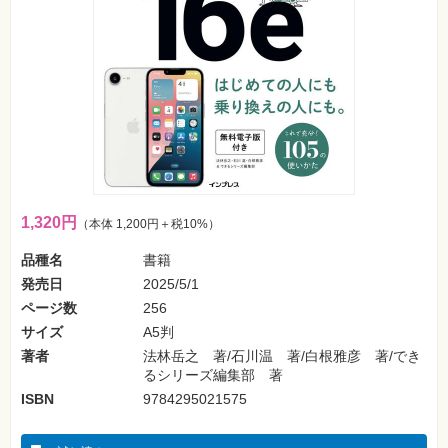
フ
ォ
ン・
SNS
Web
作
成・
マ
ー
ケ
テ
ィ
ン
グ
1,320円
（本体 1,200円＋税10%）
品種名
書籍
ビ
ジ
発売日
2025/5/1
ネ
ス・
ページ数
256
読
サイズ
A5判
み
物
著者
法林岳之 著/石川温 著/白根雅彦 著/でき
るシリーズ編集部 著
カ
ISBN
9784295021575
メ
ラ・
写