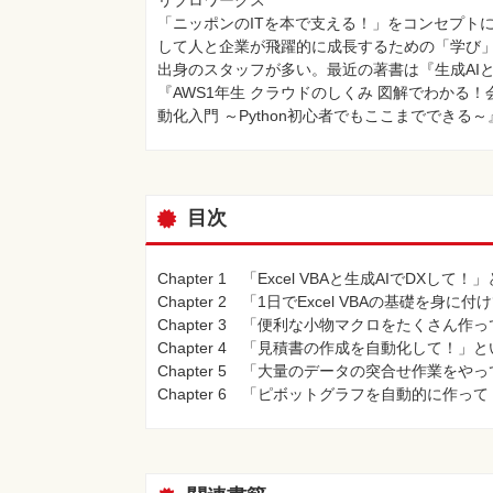
「ニッポンのITを本で支える！」をコンセプト
して人と企業が飛躍的に成長するための「学び」
出身のスタッフが多い。最近の著書は『生成AIと
『AWS1年生 クラウドのしくみ 図解でわかる！会
動化入門 ～Python初心者でもここまでできる
目次
Chapter 1 「Excel VBAと生成AIでDXして
Chapter 2 「1日でExcel VBAの基礎を身
Chapter 3 「便利な小物マクロをたくさん作
Chapter 4 「見積書の作成を自動化して！」
Chapter 5 「大量のデータの突合せ作業をや
Chapter 6 「ピボットグラフを自動的に作っ