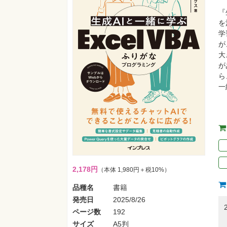
『
を
学
が
大
が
ら
一
2,178円
（本体 1,980円＋税10%）
品種名
書籍
発売日
2025/8/26
ページ数
192
サイズ
A5判