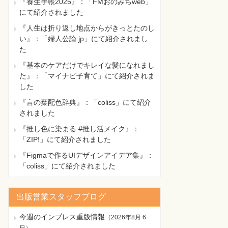
『養生手帳2025』：「FMおのみちweb」
にて紹介されました
『人生は折り返し地点からがきっとたのし
い』：「婦人公論.jp」にて紹介されまし
た
『基本のケアだけでキレイな髪になれまし
た』：「マイナビ子育て」にて紹介されま
した
『言の葉配色辞典』：「coliss」にて紹介
されました
『推し色に染まる #推し活メイク』：
「ZIP!」にて紹介されました
『Figmaで作るUIデザインアイデア集』：
「coliss」にて紹介されました
出版営業スタッフブログ
今週のインプレス重版情報
（
2026年8月 6