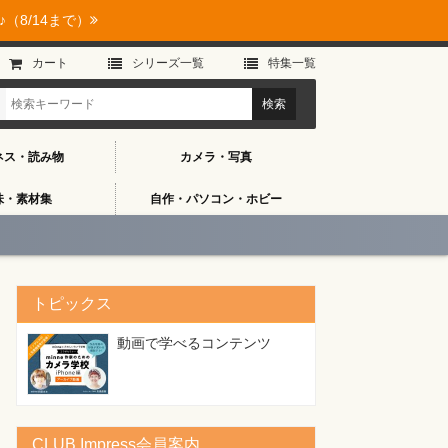
（8/14まで）
カート
シリーズ⼀覧
特集⼀覧
ネス・読み物
カメラ・写真
味・素材集
自作・パソコン・ホビー
トピックス
動画で学べるコンテンツ
CLUB Impress会員案内