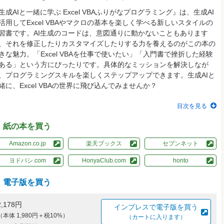
生成AIと一緒に学ぶ Excel VBAふりがなプログラミング』は、生成AI
活用してExcel VBAやマクロの基本を楽しく学べる新しいスタイルの
習書です。AI生成のコードは、意図通りに動かないこともあります
、それを修正したりカスタマイズしたりする力を養えるのがこの本の
きな魅力。「Excel VBAを仕事で使いたい」「入門書で挫折した経験
ある」という方にぴったりです。具体的なミッションを解決しなが
、プログラミングスキルを楽しくステップアップできます。生成AIと
緒に、Excel VBAの世界に飛び込んでみませんか？
目次を見る
紙の本を買う
Amazon.co.jp
楽天ブックス
セブンネット
ヨドバシ.com
HonyaClub.com
honto
電子版を買う
2,178円
インプレスで電子版を買う
（本体 1,980円＋税10%）
（カートに入ります）