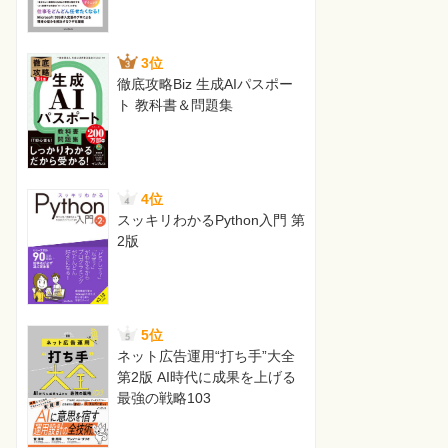
3位
徹底攻略Biz 生成AIパスポー
ト 教科書＆問題集
4位
スッキリわかるPython入門 第
2版
5位
ネット広告運用“打ち手”大全
第2版 AI時代に成果を上げる
最強の戦略103