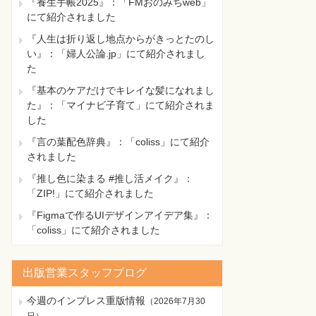
『養生手帳2025』：「FMおのみちweb」
にて紹介されました
『人生は折り返し地点からがきっとたのし
い』：「婦人公論.jp」にて紹介されまし
た
『基本のケアだけでキレイな髪になれまし
た』：「マイナビ子育て」にて紹介されま
した
『言の葉配色辞典』：「coliss」にて紹介
されました
『推し色に染まる #推し活メイク』：
「ZIP!」にて紹介されました
『Figmaで作るUIデザインアイデア集』：
「coliss」にて紹介されました
出版営業スタッフブログ
今週のインプレス重版情報
（
2026年7月30