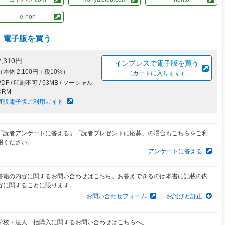
e-hon
電子版を買う
2,310円
インプレスで電子版を買う
（本体 2,100円＋税10%）
（カートに入ります）
PDF / 印刷不可 / 53MB / ソーシャル
DRM
直販電子版ご利用ガイド
「読者アンケートに答える」「読者プレゼントに応募」の場合もこちらをご利
用ください。
アンケートに答える
書籍の内容に関するお問い合わせはこちら。お答えできるのは本書に記載の内
容に関することに限ります。
お問い合わせフォーム
お詫びと訂正
学校・法人一括購入に関するお問い合わせはこちらへ。