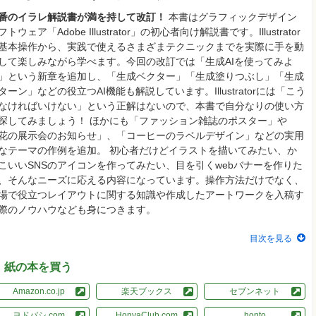
番のイラレ解説書が満を持して改訂！
本書はグラフィックデザイン
フトウェア「Adobe Illustrator」の初心者向け解説書です。Illustrator
基本操作から、実践で使えるさまざまテクニックまでを実際に手を動
して楽しみながら学べます。今回の改訂では「生成AIを使ってみよ
」という新章を追加し、「生成ベクター」「生成塗りつぶし」「生成
ターン」などの役立つAI機能も解説しています。Illustratorには「こう
なければいけない」という正解はないので、本書で自分なりの使い方
探してみましょう！ ほかにも「ファッション雑誌のポスター」や
花の展示会のお知らせ」、「コーヒーのラベルデザイン」などの実用
なテーマの作例を追加。 初心者だけどイラストを描いてみたい、か
こいいSNSのアイコンを作ってみたい、目を引くwebバナーを作りた
、そんなニーズに応える内容になっています。操作方法だけでなく、
場で役立つレイアウトに関する知識や作成したアートワークを入稿す
際のノウハウなども身につきます。
目次を見る
紙の本を買う
Amazon.co.jp
楽天ブックス
セブンネット
ヨドバシ.com
HonyaClub.com
honto