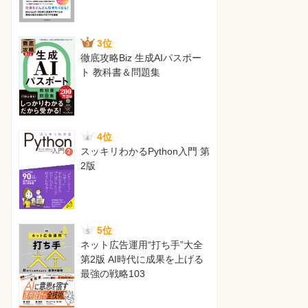
3位
徹底攻略Biz 生成AIパスポー
ト 教科書＆問題集
4位
スッキリわかるPython入門 第
2版
5位
ネット広告運用“打ち手”大全
第2版 AI時代に成果を上げる
最強の戦略103