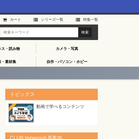
カート
シリーズ⼀覧
特集⼀覧
ネス・読み物
カメラ・写真
味・素材集
自作・パソコン・ホビー
トピックス
動画で学べるコンテンツ
CLUB Impress会員案内