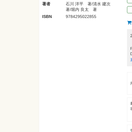
著者
石川 洋平 著/清水 建次
著/堀内 良太 著
ISBN
9784295022855