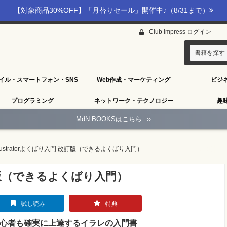
【対象商品30%OFF】「月替りセール」開催中♪（8/31まで）
Club Impress ログイン
書籍を探す
イル・スマートフォン・SNS
Web作成・マーケティング
ビジ
プログラミング
ネットワーク・テクノロジー
趣
MdN BOOKSはこちら
››
llustratorよくばり入門 改訂版（できるよくばり入門）
 改訂版（できるよくばり入門）
試し読み
特典
心者も確実に上達するイラレの入門書