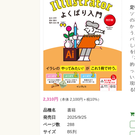
定
ソ
の
か
う
パ
し
を
「
的
っ
い
現
る
2,310円
（本体 2,100円＋税10%）
品種名
書籍
発売日
2025/9/25
ページ数
288
サイズ
B5判