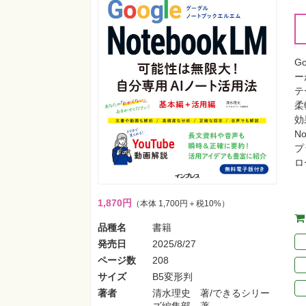
G
ー
テ
柔
効
N
プ
ロ
1,870円
（本体 1,700円＋税10%）
品種名
書籍
発売日
2025/8/27
ページ数
208
サイズ
B5変形判
著者
清水理史 著/できるシリー
ズ編集部 著