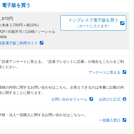
電子版を買う
1,870円
インプレスで電子版を買う
（本体 1,700円＋税10%）
（カートに入ります）
PDF / 印刷不可 / 21MB / ソーシャル
DRM
直販電子版ご利用ガイド
「読者アンケートに答える」「読者プレゼントに応募」の場合もこちらをご利
用ください。
アンケートに答える
書籍の内容に関するお問い合わせはこちら。お答えできるのは本書に記載の内
容に関することに限ります。
お問い合わせフォーム
お詫びと訂正
学校・法人一括購入に関するお問い合わせはこちらへ。
一括購入窓口