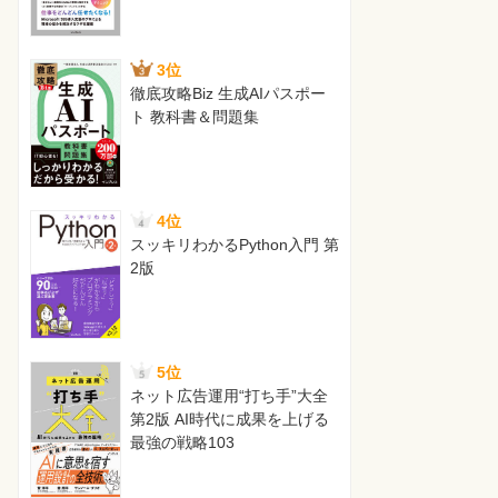
3位
徹底攻略Biz 生成AIパスポー
ト 教科書＆問題集
4位
スッキリわかるPython入門 第
2版
5位
ネット広告運用“打ち手”大全
第2版 AI時代に成果を上げる
最強の戦略103