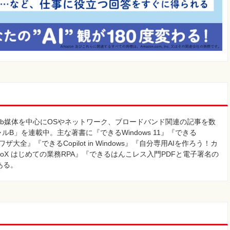
eb媒体を中⼼にOSやネットワーク、ブロードバンド関連の記事を数
シャルB」を連載中。主な著書に『できるWindows 11』『できる
ワザ⼤全』『できるCopilot in Windows』『自分専用AIを作ろう！カ
tudioX はじめての業務RPA』『できるはんこレス⼊⾨PDFと電⼦署名の
ある。