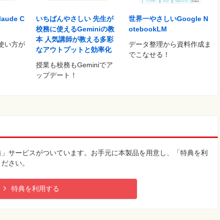
aude C
いちばんやさしい 先生が
世界一やさしいGoogle N
校務に使えるGeminiの教
otebookLM
本 人気講師が教える多彩
使い方が
データ整理から資料作成ま
なアウトプットと効率化
でこなせる！
授業も校務もGeminiでア
ップデート！
典」サービスがついています。お手元に本製品を用意し、「特典を利
ください。
特典を利用する