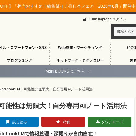
OFF】「担当おすすめ！編集部イチ推し本フェア 2026年8月」開催中♪
Club Impress ログイン
書籍を探す
イル・スマートフォン・SNS
Web作成・マーケティング
ビジ
プログラミング
ネットワーク・テクノロジー
趣
MdN BOOKSはこちら
››
e NotebookLM 可能性は無限大！自分専用AIノート活用法
kLM 可能性は無限大！自分専用AIノート活用法
試し読み
特典
ダウンロード
otebookLMで情報整理・深堀りが自由自在！