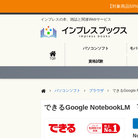
【対象商品50%
インプレスの本、雑誌と関連Webサービス
パソコンソフト
モバ
TOP
資格試験
パソコンソフト
ブラウザ
できるGoogl
できるGoogle Noteboo
N