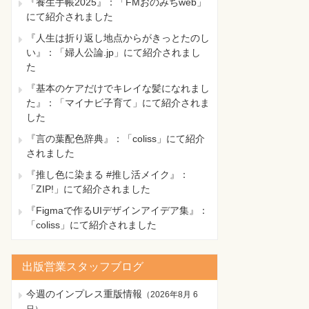
『養生手帳2025』：「FMおのみちweb」
にて紹介されました
『人生は折り返し地点からがきっとたのし
い』：「婦人公論.jp」にて紹介されまし
た
『基本のケアだけでキレイな髪になれまし
た』：「マイナビ子育て」にて紹介されま
した
『言の葉配色辞典』：「coliss」にて紹介
されました
『推し色に染まる #推し活メイク』：
「ZIP!」にて紹介されました
『Figmaで作るUIデザインアイデア集』：
「coliss」にて紹介されました
出版営業スタッフブログ
今週のインプレス重版情報
（
2026年8月 6