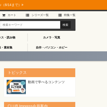
（8/14まで）
カート
シリーズ⼀覧
特集⼀覧
ネス・読み物
カメラ・写真
味・素材集
自作・パソコン・ホビー
トピックス
動画で学べるコンテンツ
CLUB Impress会員案内