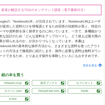
著者が解説する70分のオンデマンド講座（電子書籍付き）
oogleの「NotebookLM」が注目されています。NotebookLMはユーザ
が提供した資料だけを情報源とするため回答の信頼性が高く、特定の
ーマや資料群を深く探求するのに向いています。一方で、多機能かつ
軟な設計のため「どんな資料をアップロードし、どう使えば最大限の
果が得られるのか」が分かりづらくなっています。本書は
otebookLMの基本的な操作方法から、さまざまな資料を使ったアウト
ットの方法まで徹底的に紹介します。操作に必要な資料は無料ダウン
ードできるため、とりあえず操作を体験したい人にもおすすめです。
目次を見る
紙の本を買う
Amazon.co.jp
楽天ブックス
セブンネット
ヨドバシ.com
HonyaClub.com
honto
e-hon