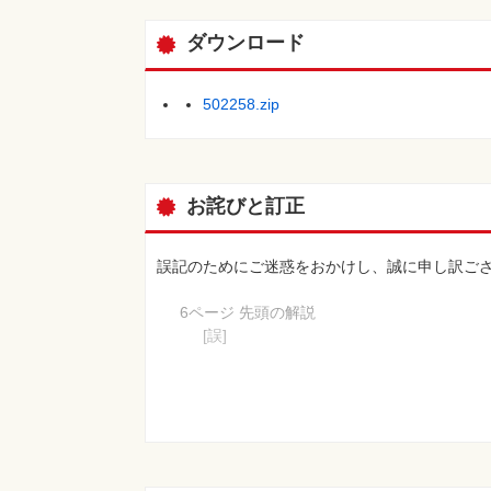
ダウンロード
502258.zip
お詫びと訂正
誤記のためにご迷惑をおかけし、誠に申し訳ご
6ページ 先頭の解説
[誤]
Microsoft Edgeを起動しておく
[正]
Google Chromeを起動しておく
【 第2刷にて修正 】
44ページ 手順1