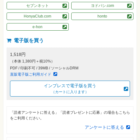
素
セブンネット
ヨドバシ.com
材
集
HonyaClub.com
honto
自
作・
e-hon
パ
ソ
コ
電子版を買う
ン・
ホ
ビ
1,518円
ー
（本体 1,380円＋税10%）
PDF / 印刷不可 / 39MB / ソーシャルDRM
Club
直販電子版ご利用ガイド
Impress
ロ
インプレスで電子版を買う
グ
イ
（カートに入ります）
ン
カ
ー
「読者アンケートに答える」「読者プレゼントに応募」の場合もこちら
ト
をご利用ください。
シ
アンケートに答える
リ
ー
ズ