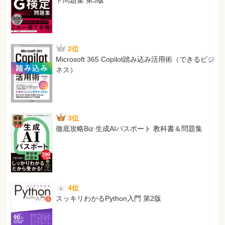
ト問題集 第3版
2位
Microsoft 365 Copilot踏み込み活用術（できるビジ
ネス）
3位
徹底攻略Biz 生成AIパスポート 教科書＆問題集
4位
スッキリわかるPython入門 第2版