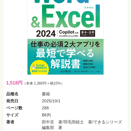
フ
ォ
ン・
SNS
Web
作
成・
マ
ー
ケ
テ
ィ
ン
グ
ビ
ジ
1,518円
（本体 1,380円＋税10%）
ネ
ス・
読
品種名
書籍
み
発売日
2025/10/1
物
ページ数
288
カ
サイズ
B6判
メ
著者
田中亘 著/羽毛田睦土 著/できるシリーズ
ラ・
写
編集部 著