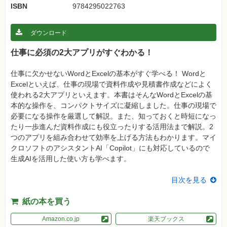
真
ISBN
9784295022763
資
格
ダウンロード
試
験
仕事に必須の2大アプリがすぐわかる！
プ
ロ
仕事に欠かせないWordとExcelの基本がすぐ学べる！ Wordと
グ
ラ
Excelといえば、仕事の現場で資料作成や見積書作成などによく
ミ
使われる2大アプリといえます。本書はそんなWordとExcelの基
ン
グ
本的な操作を、コンパクトサイズに凝縮しました。仕事の現場で
必要になる操作を厳選して解説。また、知っておくと時短になっ
ネ
たり一歩進んだ資料作成にも役立ったりする活用法まで解説。2
ッ
ト
つのアプリを組み合わせて効率を上げる方法もわかります。マイ
ワ
クロソフトのアシスタントAI「Copilot」にも対応しているので
ー
ク・
生成AIを活用した使い方も学べます。
テ
ク
ノ
目次を見る
ロ
ジ
ー
紙の本を買う
趣
Amazon.co.jp
楽天ブックス
味・