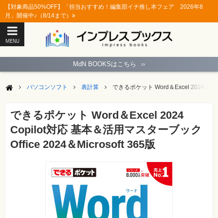
【対象商品50%OFF】「担当おすすめ！編集部イチ推し本フェア 2026年8
月」開催中♪（8/14まで）
MENU
ト
ッ
MdN BOOKSはこちら
››
プ
ペ
ー
パソコンソフト
表計算
できるポケット Word＆Excel 2024 Copi
ジ
パ
ソ
できるポケット Word＆Excel 2024
コ
ン
Copilot対応 基本＆活用マスターブック
ソ
フ
Office 2024＆Microsoft 365版
ト
モ
バ
イ
ル・
ス
マ
ー
ト