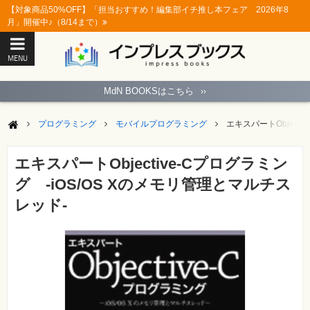
【対象商品50%OFF】「担当おすすめ！編集部イチ推し本フェア 2026年8
月」開催中♪（8/14まで）
MENU
ト
ッ
MdN BOOKSはこちら
››
プ
ペ
ー
プログラミング
モバイルプログラミング
エキスパートObject
ジ
パ
ソ
エキスパートObjective-Cプログラミン
コ
ン
グ -iOS/OS Xのメモリ管理とマルチス
ソ
フ
レッド-
ト
モ
バ
イ
ル・
ス
マ
ー
ト