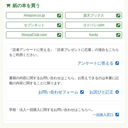
素
紙の本を買う
材
集
Amazon.co.jp
楽天ブックス
自
作・
セブンネット
ヨドバシ.com
パ
ソ
HonyaClub.com
honto
コ
ン・
ホ
ビ
「読者アンケートに答える」「読者プレゼントに応募」の場合もこちら
ー
をご利用ください。
アンケートに答える
Club
Impress
ロ
書籍の内容に関するお問い合わせはこちら。お答えできるのは本書に記
グ
イ
載の内容に関することに限ります。
ン
お問い合わせフォーム
お詫びと訂正
カ
ー
ト
学校・法人一括購入に関するお問い合わせはこちらへ。
シ
一括購入窓口
リ
ー
ズ