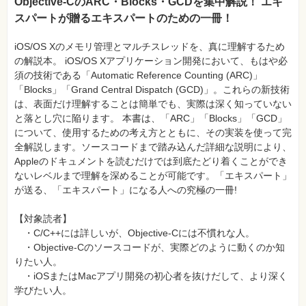
真
Objective-CのARC・Blocks・GCDを集中解説！ エキ
スパートが贈るエキスパートのための一冊！
資
格
iOS/OS Xのメモリ管理とマルチスレッドを、真に理解するため
試
験
の解説本。 iOS/OS Xアプリケーション開発において、もはや必
須の技術である「Automatic Reference Counting (ARC)」
プ
「Blocks」「Grand Central Dispatch (GCD)」。これらの新技術
ロ
グ
は、表面だけ理解することは簡単でも、実際は深く知っていない
ラ
と落とし穴に陥ります。 本書は、「ARC」「Blocks」「GCD」
ミ
ン
について、使用するための考え方とともに、その実装を使って完
グ
全解説します。ソースコードまで踏み込んだ詳細な説明により、
Appleのドキュメントを読むだけでは到底たどり着くことができ
ネ
ッ
ないレベルまで理解を深めることが可能です。「エキスパート」
ト
が送る、「エキスパート」になる人への究極の一冊!
ワ
ー
ク・
【対象読者】
テ
ク
・C/C++には詳しいが、Objective-Cには不慣れな人。
ノ
・Objective-Cのソースコードが、実際どのように動くのか知
ロ
ジ
りたい人。
ー
・iOSまたはMacアプリ開発の初心者を抜けだして、より深く
学びたい人。
趣
味・