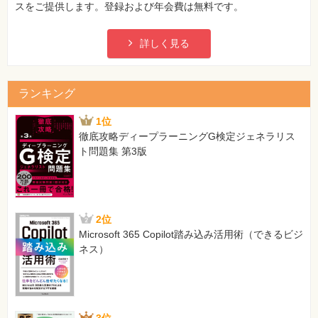
スをご提供します。登録および年会費は無料です。
詳しく見る
ランキング
1位
徹底攻略ディープラーニングG検定ジェネラリス
ト問題集 第3版
2位
Microsoft 365 Copilot踏み込み活用術（できるビジ
ネス）
3位