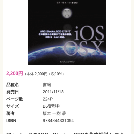
フ
ォ
ン・
SNS
Web
作
成・
マ
ー
ケ
テ
ィ
ン
グ
2,200円
（本体 2,000円＋税10%）
ビ
ジ
品種名
書籍
ネ
ス・
発売日
2011/11/18
読
ページ数
224P
み
物
サイズ
B5変型判
著者
坂本 一樹 著
カ
ISBN
9784844331094
メ
ラ・
写