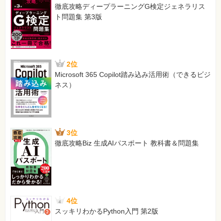
徹底攻略ディープラーニングG検定ジェネラリス
[誤]
ト問題集 第3版
/ｐ 以下のオプションを指定する
p…ファイルが～
[正]
/ｆ 以下のオプションを指定する
p…ファイルが～
2位
【 第2刷にて修正 】
Microsoft 365 Copilot踏み込み活用術（できるビジ
ネス）
106ページ 解答15最終行
[誤]
msiexec /I sample.msi Japanese.mst
[正]
3位
msiexec /I sample.msi /t Japanese.mst
徹底攻略Biz 生成AIパスポート 教科書＆問題集
【 第2刷にて修正 】
107ページ 解答16 【ワイルドカードを使用したパスの規則の
設定】画面中のパス
[誤]
SampleApp.exe
4位
[正]
スッキリわかるPython入門 第2版
SampleApp*.exe