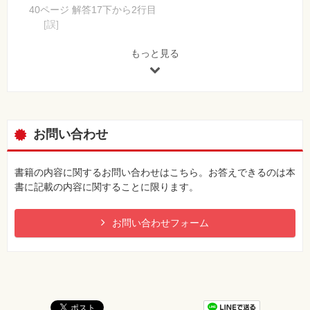
40ページ 解答17下から2行目
[誤]
Intel-TV
[正]
もっと見る
Intel-VT
【 第2刷にて修正 】
70ページ 【Dismコマンドの主なオプション】の4行目
[誤]
お問い合わせ
Discart イメージに加えた変更を破棄する
[正]
Discard イメージに加えた変更を破棄する
書籍の内容に関するお問い合わせはこちら。お答えできるのは本
備考：
書に記載の内容に関することに限ります。
（誤）Discart
お問い合わせフォーム
（正）Discard
【 第2刷にて修正 】
82ページ 問9の問題文
[誤]
あなたはWindows 7がインストールされたノートPCを使