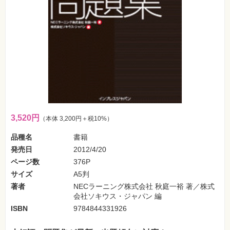
ォ
ン・
SNS
Web
作
成・
マ
ー
ケ
テ
ィ
ン
グ
3,520円
（本体 3,200円＋税10%）
ビ
ジ
品種名
書籍
ネ
ス・
発売日
2012/4/20
読
ページ数
376P
み
物
サイズ
A5判
著者
NECラーニング株式会社 秋庭一裕 著／株式
カ
会社ソキウス・ジャパン 編
メ
ラ・
ISBN
9784844331926
写
真