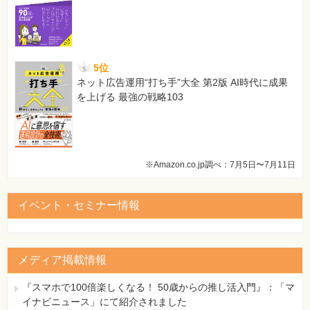
【 第2刷にて修正 】
116ページ 解答26
[誤]
5位
解説の最後に下記を追加。
ネット広告運用“打ち手”大全 第2版 AI時代に成果
[正]
を上げる 最強の戦略103
設問から得られる情報からは、このユーザーがインストー
ルしたアドオンがActiveXコントロールであるか判断でき
ないため、選択肢Dが最も適切な操作と考えられます。
【 第2刷にて修正 】
※Amazon.co.jp調べ：7月5日〜7月11日
326ページ 解答11の4～8行
[誤]
「なお、システムの復元では…」から「…適切ではありま
イベント・セミナー情報
せん（A、C）。」までを、下記に差し替え。
[正]
なお、システムの復元ではどの時点の設定に戻すかを選択
することができますが、［前回正常起動時の構成（詳
メディア掲載情報
細）］では、すべての設定が最後に正常に起動した時点の
状態に戻ってしまうため、OSが起動せずシステムの復元
『スマホで100倍楽しくなる！ 50歳からの推し活入門』：「マ
を実行できない場合に用いられます（C）。この2つの方
イナビニュース」にて紹介されました