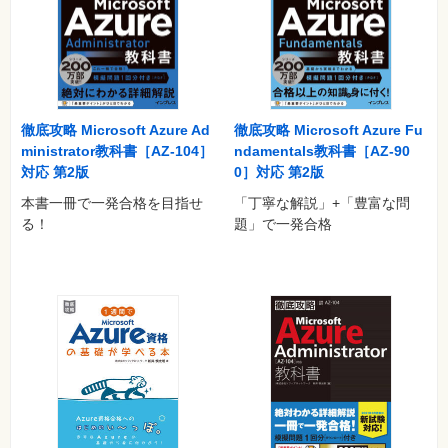
問題
解答
第7章 オペレーティングシステムの監視および保守
問題
解答
徹底攻略 Microsoft Azure Ad
徹底攻略 Microsoft Azure Fu
ministrator教科書［AZ-104］
ndamentals教科書［AZ-90
第8章 バックアップと復元オプションの構成
対応 第2版
0］対応 第2版
問題
本書一冊で一発合格を目指せ
「丁寧な解説」+「豊富な問
解答
る！
題」で一発合格
第9章 総仕上げ問題
問題
解答
索引