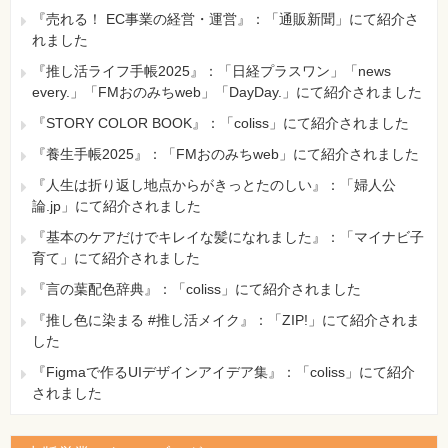
法ではシステムの設定のみが復元されるため、ユーザーの
『売れる！ EC事業の経営・運営』：「通販新聞」にて紹介さ
ドキュメントなどには影響を与えません。これに対して、
れました
システムイメージからの復元を行った場合には、コンピュ
ーター全体が以前の状態に戻ってしまうため適切ではあり
『推し活ライフ手帳2025』：「日経プラスワン」「news
ません（A）。
every.」「FMおのみちweb」「DayDay.」にて紹介されました
【 第2刷にて修正 】
『STORY COLOR BOOK』：「coliss」にて紹介されました
『養生手帳2025』：「FMおのみちweb」にて紹介されました
『人生は折り返し地点からがきっとたのしい』：「婦人公
論.jp」にて紹介されました
『基本のケアだけでキレイな髪になれました』：「マイナビ子
育て」にて紹介されました
『言の葉配色辞典』：「coliss」にて紹介されました
『推し色に染まる #推し活メイク』：「ZIP!」にて紹介されま
した
『Figmaで作るUIデザインアイデア集』：「coliss」にて紹介
されました