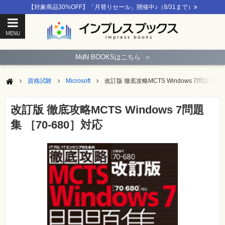
【対象商品30%OFF】「月替りセール」開催中♪（8/31まで）
MENU
ト
ッ
MdN BOOKSはこちら
››
プ
ペ
ー
資格試験
Microsoft
改訂版 徹底攻略MCTS Windows 7問題集 ［
ジ
パ
ソ
改訂版 徹底攻略MCTS Windows 7問題
コ
ン
集 ［70-680］対応
ソ
フ
ト
モ
バ
イ
ル・
ス
マ
ー
ト
フ