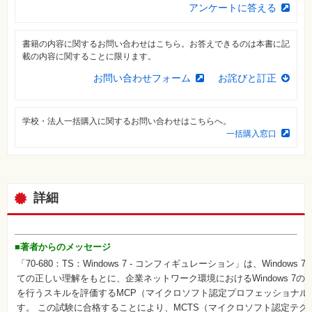
材
アンケートに答える
集
自
作・
書籍の内容に関するお問い合わせはこちら。お答えできるのは本書に記
パ
載の内容に関することに限ります。
ソ
コ
お問い合わせフォーム
お詫びと訂正
ン・
ホ
ビ
ー
学校・法人一括購入に関するお問い合わせはこちらへ。
一括購入窓口
Club
Impress
ロ
グ
イ
詳細
ン
カ
ー
ト
■著者からのメッセージ
「70-680：TS：Windows 7 - コンフィギュレーション」は、Window
シ
リ
ての正しい理解をもとに、企業ネットワーク環境におけるWindows 7
ー
を行うスキルを評価するMCP（マイクロソフト認定プロフェッショナル
ズ
⼀
す。 この試験に合格することにより、MCTS（マイクロソフト認定テク