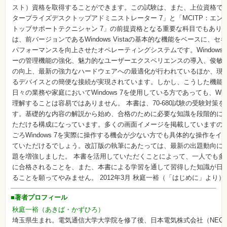
覧
スト）資格を取得することができます。この試験は、また、上位資格である
タープライズデスクトップアドミニストレーター 7」と「MCITP：エン
特
集
トップサポートテクニシャン 7」の前提資格となる重要な科目でもあります。 
⼀
は、前バージョンであるWindows Vistaの基本的な機能をベースに、
覧
パフォーマンスを向上させたオペレーティングシステムです。Windows
ーの管理機能の強化、魅力的なユーザーエクスペリエンスの導入、俊敏
の向上、最新の強力なハードウェアへの最適化が行われているほか、現
るデバイスとの簡便な接続が実現されています。しかし、こうした機能
日々の業務や家庭においてWindows 7を使用している方であっても、Wind
理解することは容易ではありません。 本書は、70-680試験の受験対策
す。基礎的な内容の解説から始め、合格のために必要な知識を段階的に
ただける構成になっています。多くの画面イメージを掲載していますの
ごろWindows 7を実際に操作する機会が少ない方でも具体的な操作を
ていただけるでしょう。改訂版の執筆にあたっては、最新の出題動向に
題を増強しました。 本書を活用していただくことによって、一人でも多くの
に合格されることを、また、本書による学習を通して習得した知識が日
ることを願ってやみません。 2012年3月 秋庭一裕（「はじめに」より）
■著者プロフィール
秋庭一裕（あきば・かずひろ）
埼玉県生まれ。電気通信大学大学院を修了後、日本電気株式会社（NEC）