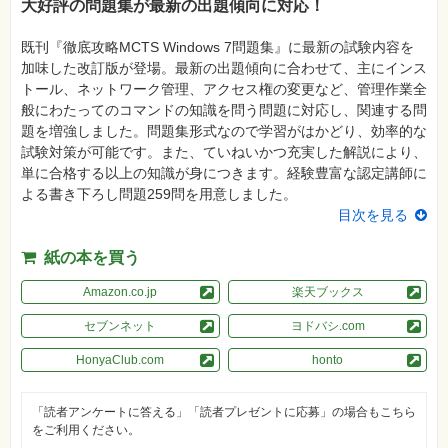
大好評の問題集が最新の出題傾向に対応！
資
格
既刊『徹底攻略MCTS Windows 7問題集』に最新の試験内容を
試
験
加味した改訂版が登場。最新の出題傾向に合わせて、主にインス
トール、ネットワーク管理、アクセス権の変更など、管理作業全
プ
般にわたってのコマンドの知識を問う問題に対応し、関連する問
ロ
グ
題を増強しました。問題集形式なので学習がはかどり、効率的な
ラ
試験対策が可能です。また、ていねいかつ充実した解説により、
ミ
ン
単に合格する以上の知識が身につきます。経験豊富な認定講師に
グ
よる書き下ろし問題259問を用意しました。
目次を見る
ネ
ッ
ト
紙の本を買う
ワ
ー
ク・
Amazon.co.jp
楽天ブックス
テ
ク
セブンネット
ヨドバシ.com
ノ
ロ
ジ
HonyaClub.com
honto
ー
趣
「読者アンケートに答える」「読者プレゼントに応募」の場合もこちら
味・
をご利用ください。
素