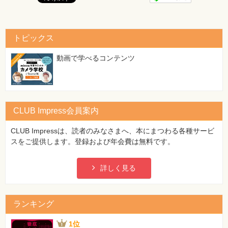
用しています。このノートPCに内蔵されているネットワ
ークアダプターのデバイスドライバーを更新したところ、
STOPエラーが表示され、コンピューターが起動できない
状態になってしまいました。このときの対策として適切な
トピックス
ものを１つ選びなさい。
[正]
動画で学べるコンテンツ
あなたは、Windows 7を使用しているユーザーがデバイス
ドライバーが必要になったときに、いつでもユーザー自身
でインストールできるように準備しておきたいと考えてい
ます。適切な手段を1つ選びなさい。
CLUB Impress会員案内
備考：
誤って問題文が問8と同じになっていました。
CLUB Impressは、読者のみなさまへ、本にまつわる各種サービ
【 第2刷にて修正 】
スをご提供します。登録および年会費は無料です。
106ページ 解答15の表
[誤]
詳しく見る
/f 更新プログラムを適用する
[正]
/ｐ 更新プログラムを適用する
ランキング
【 第2刷にて修正 】
1位
106ページ 解答15の表