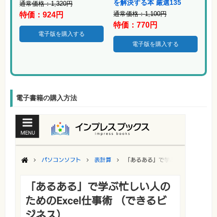
を解決する本 厳選135
素
通常価格：1,320円
材
通常価格：1,100円
特価：924円
集
特価：770円
自
電子版を購入する
作・
電子版を購入する
パ
ソ
コ
ン・
ホ
ビ
ー
電子書籍の購入方法
Club
Impress
ロ
グ
イ
ン
カ
ー
ト
シ
リ
ー
ズ