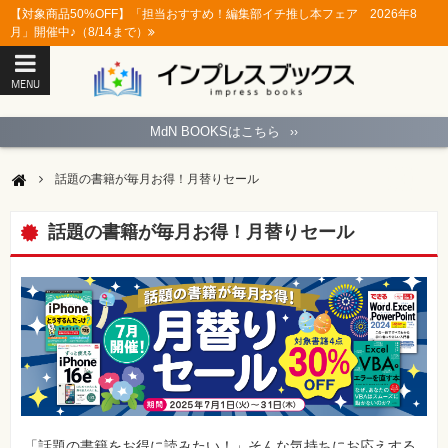
【対象商品50%OFF】「担当おすすめ！編集部イチ推し本フェア 2026年8
月」開催中♪（8/14まで）
MENU
ト
ッ
MdN BOOKSはこちら
››
プ
ペ
ー
話題の書籍が毎月お得！月替りセール
ジ
パ
ソ
話題の書籍が毎月お得！月替りセール
コ
ン
ソ
フ
ト
モ
バ
イ
ル・
ス
マ
ー
ト
「話題の書籍をお得に読みたい！」そんな気持ちにお応えする