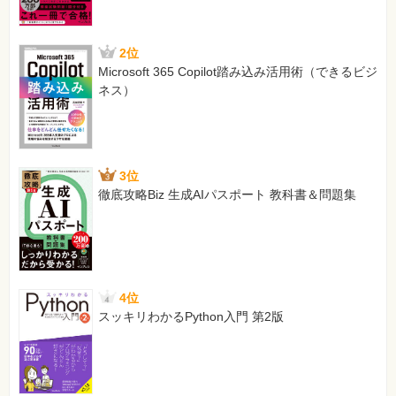
2位
Microsoft 365 Copilot踏み込み活用術（できるビジ
ネス）
3位
徹底攻略Biz 生成AIパスポート 教科書＆問題集
4位
スッキリわかるPython入門 第2版