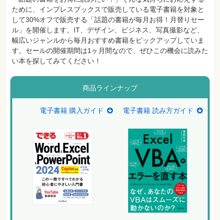
フ
ために、インプレスブックスで販売している電子書籍を対象と
ォ
ン・
して30%オフで販売する「話題の書籍が毎月お得！月替りセー
SNS
ル」を開催します。IT、デザイン、ビジネス、写真撮影など、
幅広いジャンルから毎月おすすめ書籍をピックアップしていま
Web
す。セールの開催期間は1ヶ月間なので、ぜひこの機会に読みた
作
成・
い本を探してみてください！
マ
ー
ケ
テ
商品ラインナップ
ィ
ン
グ
電子書籍 購入ガイド
電子書籍 読み方ガイド
ビ
ジ
ネ
ス・
読
み
物
カ
メ
ラ・
写