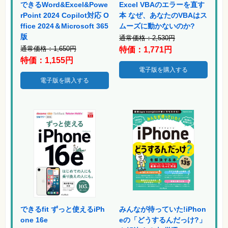
真
できるWord&Excel&Powe
Excel VBAのエラーを直す
rPoint 2024 Copilot対応 O
本 なぜ、あなたのVBAはス
資
ffice 2024＆Microsoft 365
ムーズに動かないのか?
格
試
版
通常価格：2,530円
験
通常価格：1,650円
特価：1,771円
特価：1,155円
プ
ロ
電子版を購入する
グ
電子版を購入する
ラ
ミ
ン
グ
ネ
ッ
ト
ワ
ー
ク・
テ
ク
ノ
ロ
ジ
ー
できるfit ずっと使えるiPh
みんなが待っていた!iPhon
趣
one 16e
eの「どうするんだっけ?」
味・