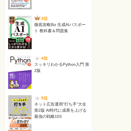
3位
徹底攻略Biz 生成AIパスポー
ト 教科書＆問題集
4位
スッキリわかるPython入門 第
2版
5位
ネット広告運用“打ち手”大全
第2版 AI時代に成果を上げる
最強の戦略103