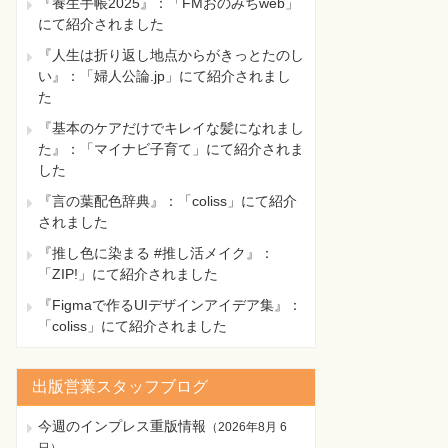
『養生手帳2025』：「FMおのみちweb」
にて紹介されました
『人生は折り返し地点からがきっとたのし
い』：「婦人公論.jp」にて紹介されまし
た
『基本のケアだけでキレイな髪になれまし
た』：「マイナビ子育て」にて紹介されま
した
『言の葉配色辞典』：「coliss」にて紹介
されました
『推し色に染まる #推し活メイク』：
「ZIP!」にて紹介されました
『Figmaで作るUIデザインアイデア集』：
「coliss」にて紹介されました
出版営業スタッフブログ
今週のインプレス重版情報
（
2026年8月 6