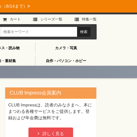
（8/14まで）
カート
シリーズ⼀覧
特集⼀覧
ネス・読み物
カメラ・写真
味・素材集
自作・パソコン・ホビー
CLUB Impress会員案内
CLUB Impressは、読者のみなさまへ、本に
まつわる各種サービスをご提供します。登
録および年会費は無料です。
詳しく見る