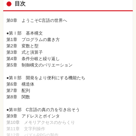
目次
第0章 ようこそC言語の世界へ
●第Ⅰ部 基本構文
第1章 プログラムの書き方
第2章 変数と型
第3章 式と演算子
第4章 条件分岐と繰り返し
第5章 制御構文のバリエーション
●第Ⅱ部 開発をより便利にする機能たち
第6章 構造体
第7章 配列
第8章 関数
●第Ⅲ部 C言語の真の力を引き出そう
第9章 アドレスとポインタ
第10章 メモリアクセスのからくり
第11章 文字列操作
第12章 パズルRPGの製作