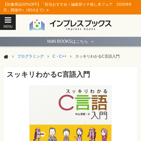
【対象商品50%OFF】「担当おすすめ！編集部イチ推し本フェア 2026年8
月」開催中♪（8/14まで）
MENU
ト
ッ
MdN BOOKSはこちら
››
プ
ペ
ー
プログラミング
C・C++
スッキリわかるC言語入門
ジ
パ
ソ
スッキリわかるC言語入門
コ
ン
ソ
フ
ト
モ
バ
イ
ル・
ス
マ
ー
ト