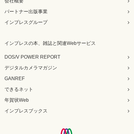
会社概要
6行目 } Monster;
【 第4刷にて修正 】
パートナー出版事業
415ページ 本文、上から2行目
インプレスグループ
[誤]
「そして最後に¥0を付加します。」を削除
[正]
インプレスの本、雑誌と関連Webサービス
【 第3刷にて修正 】
DOS/V POWER REPORT
418ページ リスト11-6 9-10行目
[誤]
デジタルカメラマガジン
printf("名前とHPをカンマ区切りで入力してください。
\n");
GANREF
scanf ("%s,%d", name, &hp);
できるネット
[正]
printf("名前とHPをスペース区切りで入力してください。
年賀状Web
\n");
scanf ("%s %d", name, &hp);
インプレスブックス
【 第4刷にて修正 】
622ページ リスト16-1 6行目
[誤]