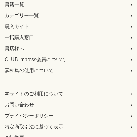
置
書籍一覧
[誤]
カテゴリー一覧
（引き出し開始位置が1行目終わりをさしている）
[正]
購入ガイド
（引き出し開始位置が2行目の「*p」部分をさす）
【 第2刷にて修正 】
一括購入窓口
書店様へ
337ページ 上の網内、3行目の吹き出しの引き出し線開始位
置
CLUB Impress会員について
[誤]
引き出し開始位置が3行目終わりをさしている
素材集の使用について
[正]
引き出し開始位置が4行目の「*q」部分をさす
【 第2刷にて修正 】
本サイトのご利用について
341ページ ページ下のコード内
お問い合わせ
[誤]
1行目 typedef struct Monster {
プライバシーポリシー
6行目 };
[正]
特定商取引法に基づく表示
1行目 typedef struct {