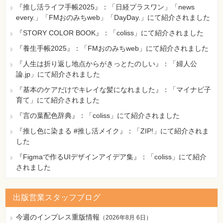
『推し活ライフ手帳2025』：「日経プラスワン」「news
191ページ 本文1行目
every.」「FMおのみちweb」「DayDay.」にて紹介されました
[誤]
『STORY COLOR BOOK』：「coliss」にて紹介されました
さて、実際に図6-3のようなモンスター構造体を
[正]
『養生手帳2025』：「FMおのみちweb」にて紹介されました
さて、実際に図6-2のようなモンスター構造体を
『人生は折り返し地点からがきっとたのしい』：「婦人公
論.jp」にて紹介されました
191ページ 構文かこみ 5行目
『基本のケアだけでキレイな髪になれました』：「マイナビ子
[誤]
育て」にて紹介されました
}
[正]
『言の葉配色辞典』：「coliss」にて紹介されました
};
『推し色に染まる #推し活メイク』：「ZIP!」にて紹介されま
【 第3刷にて修正 】
した
192ページ コードかこみ 5行目
『Figmaで作るUIデザインアイデア集』：「coliss」にて紹介
[誤]
されました
}
[正]
};
出版営業スタッフブログ
【 第3刷にて修正 】
今週のインプレス重版情報
（
2026年8月 6日
）