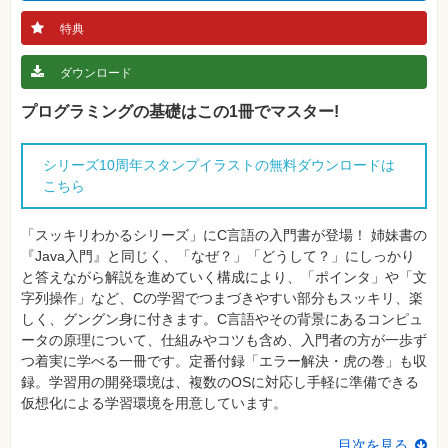
真
特典
資
格
試
ダウンロード
験
プログラミングの基礎はこの1冊でマスター!
プ
ロ
グ
ラ
シリーズ10周年スタンプイラストの無料ダウンロードは
ミ
こちら
ン
グ
「スッキリわかるシリーズ」にC言語の入門書が登場！ 姉妹書の
ネ
ッ
『Java入門』と同じく、「なぜ？」「どうして？」にしっかり
ト
と答えながら解説を進めていく構成により、「ポインタ」や「文
ワ
ー
字列操作」など、Cの学習でつまづきやすい部分もスッキリ、楽
ク・
しく、グングン身に付きます。C言語やその背景にあるコンピュ
テ
ク
ータの原理について、仕組みやコツも含め、入門者の方が一歩ず
ノ
つ着実に学べる一冊です。定番付録「エラー解決・虎の巻」も収
ロ
ジ
録。学習用の開発環境は、複数のOSに対応し手軽に準備できる
ー
仮想化による学習環境を用意しています。
趣
味・
目次を見る