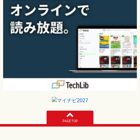
[誤]
16GBのメモリの場合、約1600億個のマス目が
[正]
16GBのメモリの場合、約160億個のマス目が
【 第2刷にて修正 】
332ページ リスト9-3 10行目の後半
[誤]
addA
[正]
addrA
【 第2刷にて修正 】
333ページ 図9-6 右上のマス目の表
[誤]
1600億番地
[正]
160億番地
PAGE TOP
【 第2刷にて修正 】
337ページ 上の網内、1行目の吹き出しの引き出し線開始位