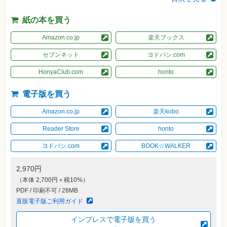
素
材
集
紙の本を買う
自
Amazon.co.jp
楽天ブックス
作・
パ
セブンネット
ヨドバシ.com
ソ
コ
ン・
HonyaClub.com
honto
ホ
ビ
ー
電子版を買う
Amazon.co.jp
楽天kobo
Club
Impress
Reader Store
honto
ロ
グ
ヨドバシ.com
BOOK☆WALKER
イ
ン
2,970円
カ
ー
（本体 2,700円＋税10%）
ト
PDF / 印刷不可 / 28MB
直販電子版ご利用ガイド
シ
リ
ー
インプレスで電子版を買う
ズ