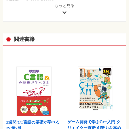
もっと見る
●第Ⅳ部 もっとC言語を使いこなそう
第13章 複数のファイルによる開発
第14章 ファイル入出力
第15章 ツールによる効率化と安全なコード
第16章 まだまだ広がるC言語の世界
関連書籍
●付録
付録A 開発環境の準備
付録B エラー解決・虎の巻
付録C C言語標準と処理系
付録D 補講
付録E クイックリファレンス
付録F パズルRPG製作のヒントと解答例
索引
ゲーム開発で学ぶC++入門 ク
1週間でC言語の基礎が学べる
リエイター直伝 創造力を高め
本 第2版