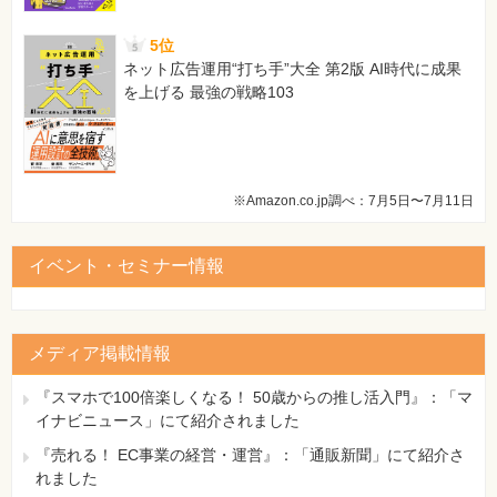
13 ssrand((unsigned)time(0UL));
5位
[正]
ネット広告運用“打ち手”大全 第2版 AI時代に成果
13 srand((unsigned)time(0UL));
を上げる 最強の戦略103
159ページ リスト5-4 記述漏れで新行追加
[誤]
13 srand((unsigned)time(0UL));
14
※Amazon.co.jp調べ：7月5日〜7月11日
[正]
13 srand((unsigned)time(0UL));
14 int fortune = rand() % 4 + 1;
イベント・セミナー情報
15
※以下、行番号繰り下がり、総行数は30行となる
【 第2刷にて修正 】
メディア掲載情報
171ページ ページ上部 構文囲み
[誤]
『スマホで100倍楽しくなる！ 50歳からの推し活入門』：「マ
while(true) {…} または while(1)
イナビニュース」にて紹介されました
[正]
『売れる！ EC事業の経営・運営』：「通販新聞」にて紹介さ
while(true) {…} または while(1) {…}
れました
【 第3刷にて修正 】