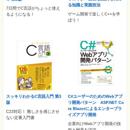
る知識と実践技法
7日間でC言語がちょっと使え
ゲーム開発で楽しくC++を学
るようになる！
ぼう！
スッキリわかるC言語入門 第3
C#ユーザーのためのWebアプ
版
リ開発パターン ASP.NET Co
re Blazorによるエンタープラ
C23対応！ 難しさを感じさせ
イズアプリ開発
ない定番入門書
企業向けWebアプリ開発の技
術と極意を詳説