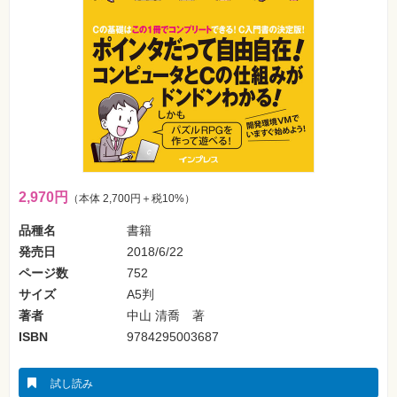
フ
ォ
ン・
SNS
Web
作
成・
マ
ー
ケ
テ
ィ
ン
グ
2,970円
（本体 2,700円＋税10%）
品種名
書籍
ビ
ジ
発売日
2018/6/22
ネ
ス・
ページ数
752
読
サイズ
A5判
み
物
著者
中山 清喬 著
ISBN
9784295003687
カ
メ
ラ・
写
試し読み