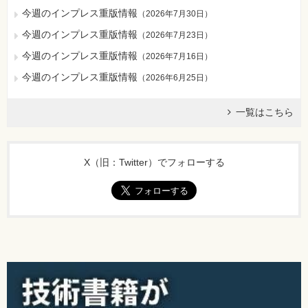
220ページ ページ一番下のコード
今週のインプレス重版情報
（
2026年7月30日
）
[誤]
int a[5] = {}; ←初期値指定がないため0で初期化
今週のインプレス重版情報
（
2026年7月23日
）
[正]
今週のインプレス重版情報
（
2026年7月16日
）
int a[5] = {0}; ←先頭要素と以降を全て0で初期化
【 第3刷にて修正 】
今週のインプレス重版情報
（
2026年6月25日
）
237ページ ページ中程の本文
一覧はこちら
[誤]
なお、12～17行目は、次のように
[正]
X（旧：Twitter）でフォローする
なお、13～18行目は、次のように
【 第2刷にて修正 】
285ページ 図8-11 add関数からmain関数に戻る矢印の値
[誤]
2020
[正]
2022
【 第2刷にて修正 】
321ページ ページ中程、海藤さんのセリフ