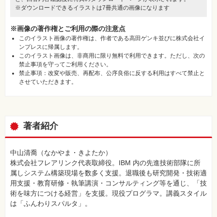
※ダウンロードできるイラストは7冊共通の画像になります
※画像の著作権とご利用の際の注意点
このイラスト画像の著作権は、作者である高田ゲンキ並びに株式会社イ
ンプレスに帰属します。
このイラスト画像は、非商用に限り無料で利用できます。ただし、次の
禁止事項を守ってご利用ください。
禁止事項：改変や販売、再配布、公序良俗に反する利用はすべて禁止と
させていただきます。
著者紹介
中山清喬（なかやま・きよたか）
株式会社フレアリンク代表取締役。IBM 内の先進技術部隊に所
属しシステム構築現場を数多く支援。退職後も研究開発・技術適
用支援・教育研修・執筆講演・コンサルティング等を通じ、「技
術を味方につける経営」を支援。現役プログラマ。講義スタイル
は「ふんわりスパルタ」。