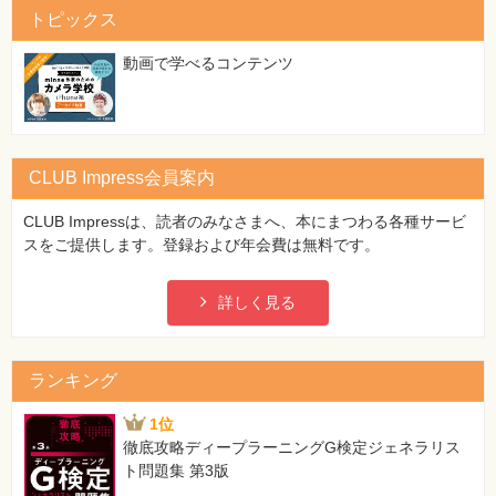
[誤]
トピックス
1 #include <stdio.h>
2
動画で学べるコンテンツ
3 int main(void)
4 {
5 int age = 29;
6 String name = "かいとう"
CLUB Impress会員案内
7 printf("私は%d歳の%sです。¥n", age, name);
8 return 0;
CLUB Impressは、読者のみなさまへ、本にまつわる各種サービ
9 }
スをご提供します。登録および年会費は無料です。
[正]
1 #include <stdio.h>
2
詳しく見る
3 typedef char String[1024];
4
5 int main(void)
ランキング
6 {
7 int age = 29;
1位
8 String name = "かいとう";
徹底攻略ディープラーニングG検定ジェネラリス
9 printf("私は%d歳の%sです。¥n", age, name);
ト問題集 第3版
10 return 0;