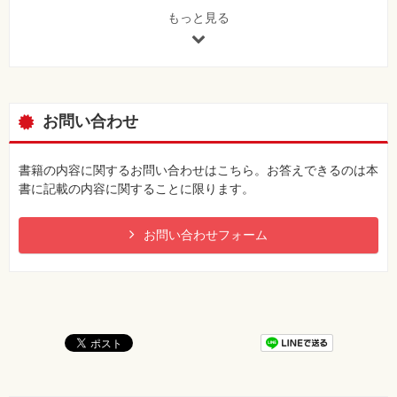
※誤記ではありません
もっと見る
[正]
C言語学習の環境構築方法に関する参考記事や動画が、著
者が運営するサポートサイト（サイト内のカテゴリ「統合
開発環境」）に掲載されました。本書とあわせてご活用く
ださい。
お問い合わせ
（上にある「ダウンロード」コーナーでも案内しています
のであわせてご参照ください）
備考：
書籍の内容に関するお問い合わせはこちら。お答えできるのは本
https://sukkiri.jp/books/sukkiri_c
書に記載の内容に関することに限ります。
39ページ 図1-8、改行追加
お問い合わせフォーム
[誤]
#include<stdio.h> int main(void) ……
[正]
#include<stdio.h>
int main(void) ……
【 第3刷にて修正 】
109ページ リスト3-10の3、4行目に要素追加。"かいとう"の
あとにコロン追加