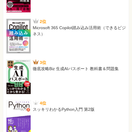
11 }
【 第2刷にて修正 】
146ページ 練習4-4 1-6行目
2位
[誤]
Microsoft 365 Copilot踏み込み活用術（できるビジ
#include <stdio.h>
ネス）
#include <stdbool.h>
typedef char String[1024];
3位
int main(void)
徹底攻略Biz 生成AIパスポート 教科書＆問題集
[正]
#include <stdio.h>
#include <stdbool.h>
int main(void)
4位
※4・5行目をトル
スッキリわかるPython入門 第2版
【 第2刷にて修正 】
159ページ リスト5-4
[誤]