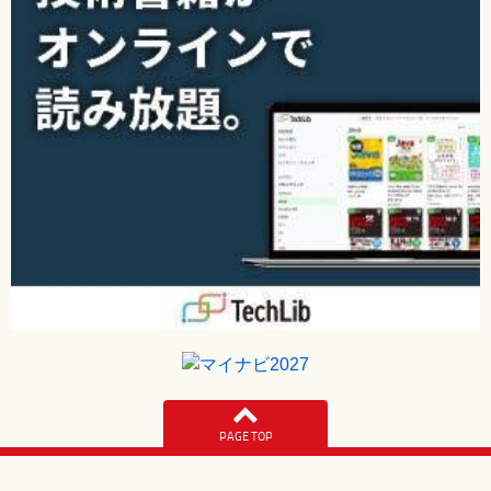
第14章 ICMP ?インターネットコントロールメッセージプロ
トコル?
14-1 ICMP
14-1-1 到達不可
14-1-2 リダイレクト
14-1-3 時間超過
14-1-4 エコー要求と応答
14-1-5 送信元抑制
14-1-6 フラグメントとICMP
14-1-7 ICMPメッセージのエラー
14-1-8 ICMPメッセージ送信の抑止
14-2 ICMPを利用した管理ツール
14-2-1 pingコマンド
14-2-2 tracerouteコマンド
第15章 プログラムとポート番号
15-1 プログラム間のデータ通信
15-2 ポート番号
15-2-1 サービスとプログラム
15-2-2 サービスの種類とポート番号
PAGE TOP
15-2-3 クライアント側のポート番号
15-3 サーバープログラムとポート番号