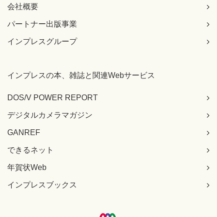
17-2-1 フラグ
会社概要
17-2-2 シーケンス番号と確認応答番号
パートナー出版事業
17-2-3 送信と応答
17-3 コネクション
インプレスグループ
17-3-1 コネクションの確立
17-3-2 クローズ
17-4 データの伝送
17-4-1 シーケンス番号
インプレスの本、雑誌と関連Webサービス
17-4-2 確認応答番号
17-4-3 エラーへの対応
DOS/V POWER REPORT
17-4-4 バッファの管理
デジタルカメラマガジン
17-4-5 セグメントのサイズ
17-5 その他の機能
GANREF
17-5-1 RSTフラグ
17-5-2 PSHフラグ
できるネット
17-5-3 URGフラグ
17-5-4 SACKオプション
年賀状Web
17-5-5 ウィンドウスケール
インプレスブックス
17-5-6 タイムスタンプ
17-5-7 コネクションの維持
17-6 TCPの通信の手順