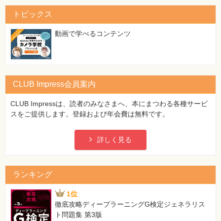
[誤]
7-3-4 機器側のリンクアグリゲーション
172.16.0.0 から172.16.31.255
トピックス
7-4 イーサネットファブリック
[正]
7-4-1 TRILL
172.16.0.0 から172.31.255.255
動画で学べるコンテンツ
7-4-2 ルーティングブリッジ
7-4-3 フレームの構成
281ページ 17-4 データ転送 2行目
7-4-4 フレームの中継
[誤]
7-4-5 スイッチのルーティング情報
IPヘッダ中
CLUB Impress会員案内
[正]
第8章 無線LAN
TCPヘッダ中
8-1 無線LANの規格
CLUB Impressは、読者のみなさまへ、本にまつわる各種サービ
8-2 無線LANの仕組み
スをご提供します。登録および年会費は無料です。
8-2-1 無線通信
8-2-2 フォールバック
詳しく見る
8-2-3 CSMA/CA方式
8-2-4 アドホックモードとインフラストラクチャモード
8-2-5 MACアドレス
8-2-6 イーサネットとの接続
ランキング
8-2-7 ブリッジ動作
8-2-8 SSIDとESSID
1位
8-2-9 ネットワークの分離
徹底攻略ディープラーニングG検定ジェネラリス
8-2-10 ローミング
ト問題集 第3版