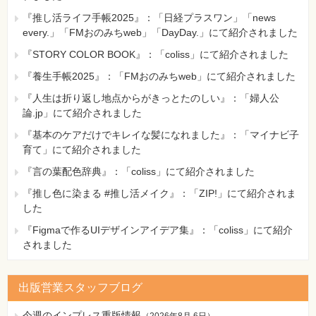
11-4-1 任意のビット配分
『推し活ライフ手帳2025』：「日経プラスワン」「news
11-4-2 サブネットとスーパーネット
every.」「FMおのみちweb」「DayDay.」にて紹介されました
11-4-3 VLSM
『STORY COLOR BOOK』：「coliss」にて紹介されました
11-5 IPアドレスの割り当て
11-6 特殊なアドレス
『養生手帳2025』：「FMおのみちweb」にて紹介されました
11-7 マルチキャスト
『人生は折り返し地点からがきっとたのしい』：「婦人公
論.jp」にて紹介されました
第12章 IPデータグラムの送信とARP
12-1 IPデータグラムの構成
『基本のケアだけでキレイな髪になれました』：「マイナビ子
12-2 IPのオプション
育て」にて紹介されました
12-3 IPデータグラムの送信
『言の葉配色辞典』：「coliss」にて紹介されました
12-3-1 IPデータグラムの組み立て
12-3-2 イーサネットで送信
『推し色に染まる #推し活メイク』：「ZIP!」にて紹介されま
12-4 IPアドレスとMACアドレス
した
12-4-1 ARP
『Figmaで作るUIデザインアイデア集』：「coliss」にて紹介
12-4-2 ARPテーブル
されました
12-5 ブロードキャストとマルチキャスト
12-6 IPデータグラムの分割
12-6-1 フラグメント
出版営業スタッフブログ
12-6-2 フラグメントのIPヘッダ
今週のインプレス重版情報
（
2026年8月 6日
）