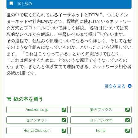
真
試し読み
資
世の中で広く知られているイーサネットとTCP/IP、つまりイン
格
ターネットや社内LANなどで、標準的に使われているネットワー
試
験
ク方式とプロトコルについて詳しく解説。 各項目については初
歩的なレベルから解説し、中級レベルまで掘り下げています。
プ
その過程で、仕組みや原理についてなるべく詳しく、そしてなぜ
ロ
グ
そのような仕組みになっているのか、といったことを説明してい
ラ
ます。 「これはこうなっている」という知識だけではなく、
ミ
ン
「これは何をするために、どのような原理でそうなっているの
グ
か」まで、きちんと体系立てて理解できる、ネットワーク初心者
必携の1冊です。
ネ
ッ
ト
目次を見る
ワ
ー
ク・
紙の本を買う
テ
ク
ノ
Amazon.co.jp
楽天ブックス
ロ
ジ
セブンネット
ヨドバシ.com
ー
HonyaClub.com
honto
趣
味・