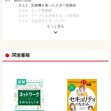
2-1 接続の形態
2-1-1 交換機を使ったスター型接続
2-1-2 リング型接続
2-1-3 ケーブルを共有するバス型接続
2-1-4 無線通信を使ったLAN
2-1-5 遠距離を接続するネットワーク
もっと見る
2-1-6 携帯電話ネットワーク
2-2 ネットワーク通信の基礎知識
2-2-1 機器の識別
2-2-2 MACアドレス
2-2-3 パケット交換ネットワーク
関連書籍
2-2-4 通信速度と伝搬遅延
第3章 階層化されたネットワーク
3-1 ネットワークの機能
3-2 OSI 7階層参照モデル
3-3 TCP/IP 4階層モデル
3-4 プロトコルスタックとソフトウェアの階層化
Part2 いろいろなネットワーク方式
第4章 イーサネットの基礎知識
4-1 イーサネットの歴史