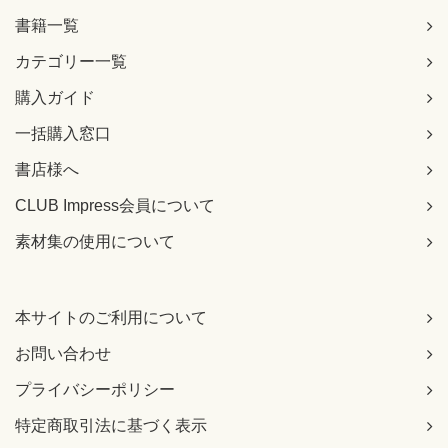
15-4 ソケット
書籍一覧
15-4-1 ソケットアドレス
15-4-2 ソケットを使った通信
カテゴリー一覧
購入ガイド
第16章 UDP ?ユーザーデータグラムプロトコル?
16-1 UDP
一括購入窓口
16-1-1 UDPヘッダ
16-2 UDPを使ったデータ伝送
書店様へ
16-2-1 データ受信側（サーバー）
16-2-2 データ送信側（クライアント）
CLUB Impress会員について
16-2-3 双方向通信
素材集の使用について
16-2-4 UDPとnetstat
16-2-5 コネクションレス
第17章 TCP ?伝送制御プロトコル?
本サイトのご利用について
17-1 TCPの機能
17-1-1 信頼性
お問い合わせ
17-1-2 双方向
プライバシーポリシー
17-1-3 ストリーム型
17-1-4 フロー制御
特定商取引法に基づく表示
17-2 TCPヘッダの内容