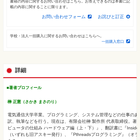
書籍の内容に関するお問い合わせはこちら。お答えできるのは本書に記
⼀
載の内容に関することに限ります。
覧
お問い合わせフォーム
お詫びと訂正
特
集
⼀
覧
学校・法人一括購入に関するお問い合わせはこちらへ。
一括購入窓口
詳細
■著者プロフィール
榊 正憲（さかき まさのり）
電気通信大学卒業。プログラミング、システム管理などの仕事のあ
訳、執筆などを行う。現在は、有限会社榊 製作所 代表取締役。著書
ピュータの仕組み ハードウェア編（上・下）』、翻訳書に『Inside Visual
（いずれも旧アスキー発行）、『Pthreadsプログラミング』（オ