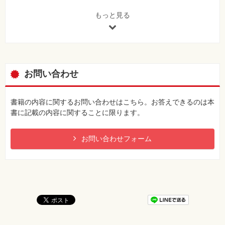
6-1-4 100Base-FXの伝送方式
ブロードキャストフレーム
6-2 1Gイーサネット
[正]
もっと見る
6-2-1 配線
ブロードキャストストーム
6-2-2 タイミング仕様の違い
6-2-3 1000Base-Tの伝送方式
105ページ p105下から1行目～P106上から1行目
6-2-4 1000Base-SX/LXの伝送方式
[誤]
6-3 10Gイーサネット
ポート1～3をLAGポート13に、4～6を14、7～9を15、10
お問い合わせ
6-3-1 10Gイーサネットの規格
～12を16
6-4 自動ネゴシエーション
[正]
ポート1-3をLAGのポート16、4-6を15、7-9を14、10-12
書籍の内容に関するお問い合わせはこちら。お答えできるのは本
第7章 大規模イーサネット
を13
書に記載の内容に関することに限ります。
7-1 VLAN
7-1-1 MAC VLAN
173ページ 図11-7内「24ビットのサブネットマスク」の10進
7-1-2 ポートVLAN
お問い合わせフォーム
数表記
7-1-3 タグVLAN
[誤]
7-2 スパニングツリープロトコル
255.255.1.0
7-2-1 ループ構造と木構造
[正]
7-2-2 STPの動作
255.255.255.0
7-3 リンクアグリゲーション
7-3-1 ポートの設定
181ページ 表11-5内 クラスB「使用可能なIPアドレスの範
7-3-2 リングアグリゲーションの動作
囲」
7-3-3 LACP