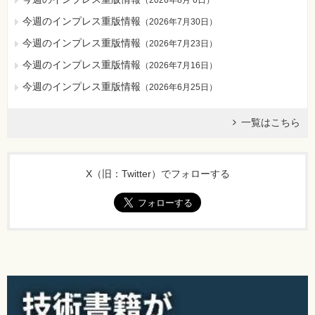
第13章 IPのルーティング
13-1 ネットワークの接続
今週のインプレス重版情報
（
2026年7月30日
）
13-2 ルーターによる中継
今週のインプレス重版情報
（
2026年7月23日
）
13-2-1 送信元ホストの動作
13-2-2 ルーターの動作
今週のインプレス重版情報
（
2026年7月16日
）
13-2-3 ルーティングテーブル
今週のインプレス重版情報
（
2026年6月25日
）
13-2-4 ネットワークアドレスとサブネットマスク
13-3 ちょっと複雑なルーティング
一覧はこちら
13-3-1 3ポートルーターを使用
13-3-2 複数のルーターを使用
13-4 デフォルトゲートウェイ
13-5 ICMPリダイレクト
X（旧：Twitter）でフォローする
13-6 ネットワークインターフェイスとIPアドレス
13-6-1 宛先ホストの指定
13-6-2 ループバックアドレス
13-7 routeコマンド
13-8 大規模ネットワークのルーティング
13-8-1 経路の集約
13-8-2 自律システム
13-8-3 ルーティングプロトコル