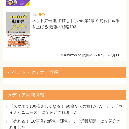
9-3-4 ダイヤルアップ接続
9-3-5 移動体通信
9-3-6 高速イーサネットの拡張
5位
9-3-7 インターネットのプライベート利用
ネット広告運用“打ち手”大全 第2版 AI時代に成果
を上げる 最強の戦略103
Part3 TCP/IP
第10章 TCP/IPの基礎知識
10-1 TCP/IPの歴史
10-2 TCP/IPの概要
10-2-1 TCP/IPに含まれるプロトコル
※Amazon.co.jp調べ：7月5日〜7月11日
10-2-2 TCP/IPを支援するサービス
10-2-3 階層モデルと各種プロトコル
イベント・セミナー情報
10-3 IPv4とIPv6
第11章 IP ?インターネットワークとIPアドレス?
11-1 ネットワークの分割と接続
11-2 インターネットプロトコル
メディア掲載情報
11-3 IPアドレス
11-3-1 ネットワークの識別
『スマホで100倍楽しくなる！ 50歳からの推し活入門』：「マ
11-3-2 クラスアドレス
イナビニュース」にて紹介されました
11-3-3 サブネット
11-3-4 サブネットマスク
『売れる！ EC事業の経営・運営』：「通販新聞」にて紹介さ
11-4 クラスレスアドレス
れました