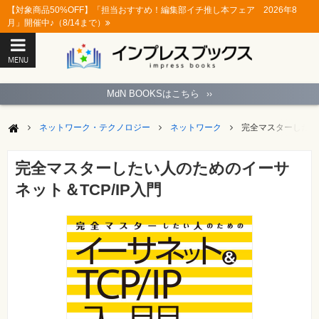
【対象商品50%OFF】「担当おすすめ！編集部イチ推し本フェア 2026年8
月」開催中♪（8/14まで）
MENU
ト
ッ
MdN BOOKSはこちら
››
プ
ペ
ー
ネットワーク・テクノロジー
ネットワーク
完全マスターしたい人
ジ
パ
ソ
完全マスターしたい人のためのイーサ
コ
ン
ネット＆TCP/IP入門
ソ
フ
ト
モ
バ
イ
ル・
ス
マ
ー
ト