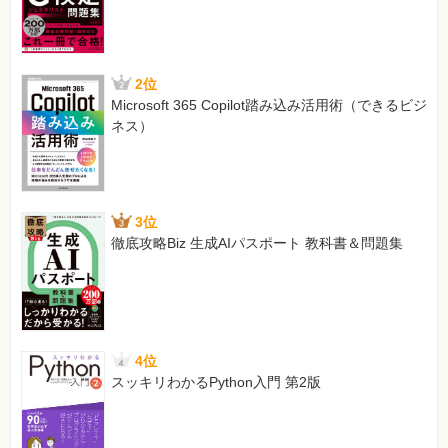
8-3 無線LANの接続
8-3-1 通信のセキュリティ
8-3-2 接続ステーションの制限
8-4 802.11フレームの構成
2位
8-4-1 物理ヘッダとMACフレーム
Microsoft 365 Copilot踏み込み活用術（できるビジ
8-4-2 通信モードとアドレス部
ネス）
8-4-3 データフレーム
8-4-4 制御フレーム
8-4-5 管理フレーム
8-4-6 ビーコン
8-4-7 アソシエーション
3位
徹底攻略Biz 生成AIパスポート 教科書＆問題集
第9章 ワイドエリアネットワークとインターネット
9-1 遠隔地のネットワーク接続
9-2 汎用のデジタル通信サービス
9-2-1 専用回線
9-2-2 ネットワーク型サービス
4位
9-3 インターネット
スッキリわかるPython入門 第2版
9-3-1 ADSL
9-3-2 FTTH
9-3-3 ケーブルテレビ回線