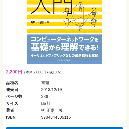
フ
ォ
ン・
SNS
Web
作
成・
マ
ー
ケ
テ
ィ
ン
グ
2,200円
（本体 2,000円＋税10%）
ビ
ジ
品種名
書籍
ネ
ス・
発売日
2013/12/19
読
み
ページ数
336
物
サイズ
B5判
著者
榊 正憲 著
カ
メ
ISBN
9784844335115
ラ・
写