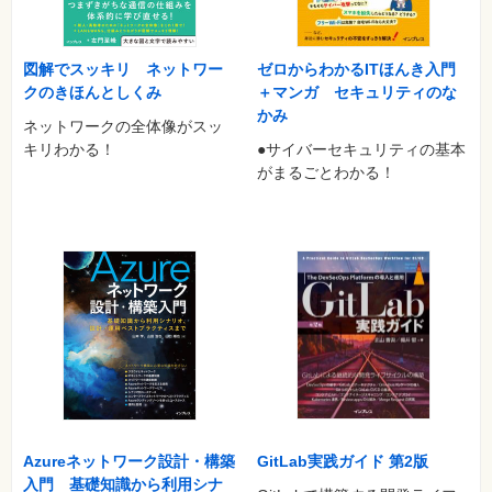
4-2 10Mイーサネット
4-2-1 10Base-5イーサネット
4-2-2 10Base-2イーサネット
図解でスッキリ ネットワー
ゼロからわかるITほんき入門
4-2-3 10Base-Tイーサネット
クのきほんとしくみ
＋マンガ セキュリティのな
4-2-4 バス型からスター型へ
かみ
ネットワークの全体像がスッ
4-3 CSMA/CD方式
キリわかる！
●サイバーセキュリティの基本
4-3-1 キャリアの検知
がまるごとわかる！
4-3-2 衝突の検出
4-3-3 衝突が発生したら
4-3-4 イーサネットフレームのサイズ
4-3-5 イーサネットフレームの構成
4-4 MACアドレス
4-4-1 インターフェイスのアドレス
4-4-2 ブロードキャストアドレス
4-4-3 マルチキャストアドレス
4-4-4 グローバルアドレスとローカルアドレス
第5章 スター型接続のイーサネット
5-1 ネットワークのケーブル
5-1-1 UTPケーブル
Azureネットワーク設計・構築
GitLab実践ガイド 第2版
5-1-2 光ファイバケーブル
入門 基礎知識から利用シナ