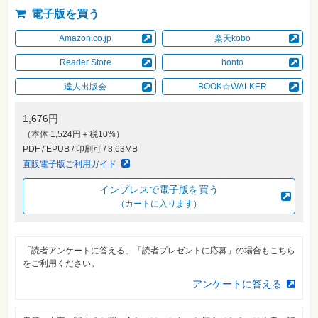
素
電子版を買う
材
集
Amazon.co.jp
楽天kobo
自
作・
Reader Store
honto
パ
ソ
達人出版会
BOOK☆WALKER
コ
ン・
ホ
ビ
1,676円
ー
（本体 1,524円＋税10%）
PDF / EPUB / 印刷可 / 8.63MB
直販電子版ご利用ガイド
Club
Impress
ロ
インプレスで電子版を買う
グ
（カートに入ります）
イ
ン
カ
ー
「読者アンケートに答える」「読者プレゼントに応募」の場合もこちら
ト
をご利用ください。
アンケートに答える
シ
リ
ー
ズ