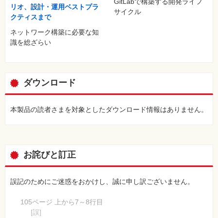
GitLabで構築する開発ライフ
5-2 ネットワークの拡張 ?リピーター?
リオ、設計・運用ベストプラ
サイクル
5-2-1 リピーター
クティスまで
5-2-2 10Base-Tリピーターハブ
ネットワーク構築に必要な知
5-2-3 ポートの極性
識を総ざらい
5-2-4 10Base-Tネットワークの拡張
5-3 ネットワークの分割
5-3-1 ブリッジ
5-3-2 中継の判断
ダウンロード
5-3-3 アドレスの登録
5-4 ネットワークの効率化
5-4-1 スイッチ
本製品の読者さまを対象としたダウンロード情報はありません。
5-4-2 スイッチと衝突
5-4-3 全二重通信
5-4-4 フロー制御
5-4-5 スイッチの処理能力
お詫びと訂正
第6章 より高速なイーサネット
6-1 100Mイーサネット
誤記のためにご迷惑をおかけし、誠に申し訳ございません。
6-1-1 100Baseイーサネットの配線
6-1-2 タイミング仕様の違い
105ページ 上から7～8行目
6-1-3 100Base-TXの伝送方式
[誤]