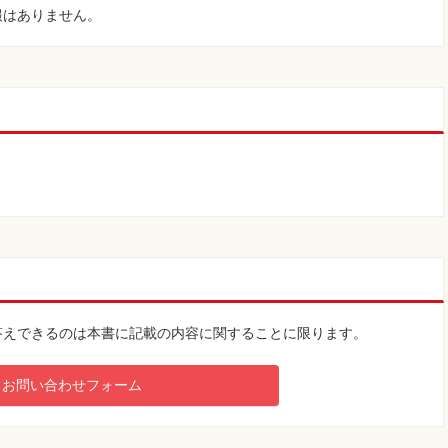
るか？」ドランクPC初号機－前編－
報はありません。
るか？」ドランクPC初号機－後編プラス1－
れだっ！」
。
」
答えできるのは本書に記載の内容に関することに限ります。
ージョン」
お問い合わせフォーム