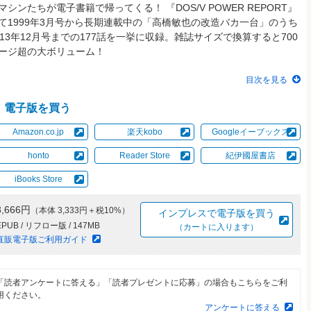
マシンたちが電子書籍で帰ってくる！ 『DOS/V POWER REPORT』
て1999年3月号から長期連載中の「高橋敏也の改造バカ一台」のうち
013年12月号までの177話を一挙に収録。雑誌サイズで換算すると700
ージ超の大ボリューム！
目次を見る
電子版を買う
Amazon.co.jp
楽天kobo
Googleイーブックス
honto
Reader Store
紀伊國屋書店
iBooks Store
3,666円
（本体 3,333円＋税10%）
インプレスで電子版を買う
EPUB / リフロー版 / 147MB
（カートに入ります）
直販電子版ご利用ガイド
「読者アンケートに答える」「読者プレゼントに応募」の場合もこちらをご利
用ください。
アンケートに答える