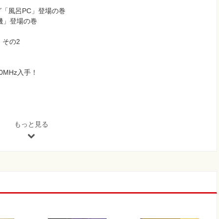
「風呂PC」登場の巻
機」登場の巻
」その2
 50MHz入手！
もっと見る
編」
」
」
初期生産タイプ」
渡航前～」
前編～」