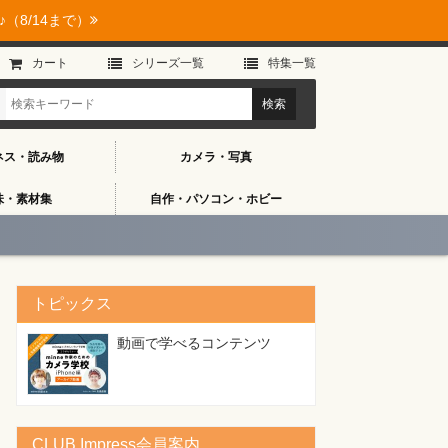
（8/14まで）
カート
シリーズ⼀覧
特集⼀覧
ネス・読み物
カメラ・写真
味・素材集
自作・パソコン・ホビー
トピックス
動画で学べるコンテンツ
CLUB Impress会員案内