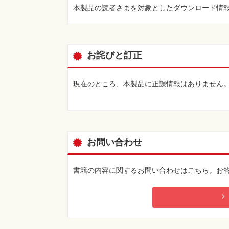
その50 「マザーボードは電気ブランの夢を見
本製品の読者さまを対象としたダウンロード情
その51 「マザーボードは電気ブランの夢を見
その52 「驚愕！ 真のブック型パソコンはこ
その53 「夏だから水族館なのだ伍号機」
その54 「液没PC油谷壱号、ついに完成！」
お詫びと訂正
その55 「真夏の死闘！ 十台ドライブ壱号」
その56 「野戦電脳試作零号」
その57 「謎のきのこPC、あるいは盆栽棚？」
現在のところ、本製品に正誤情報はありません
その58 「天井桟敷のPC試作機」
その59 「発酵食品製造マシン」
その60 「アクリルモノコックシャーシ試作機
その61 「ムームー巣PC壱号」
その62 「東京電波水電脳壱号」
お問い合わせ
その63 「新素材本体ケースの野望！ 準備編」
その64 「新素材本体ケースの野望！ 躍動編」
その65 「F-118夜鷹、起動！」
書籍の内容に関するお問い合わせはこちら。お
その66 「それ行け！ ワイヤード・ワン！」
その67 「最強電源ランプマシン、緊急車両バ
その68 「Tショックマシン実用試験機」
その69 「乾電池駆動電脳試作機」
その70 「超薄型マシンへの道-立身出世」