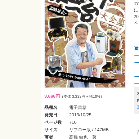
の
に
2
ペ
3,666円
（本体 3,333円＋税10%）
品種名
電子書籍
発売日
2013/10/25
ページ数
710
サイズ
リフロー版 / 147MB
著者
髙橋 敏也 著